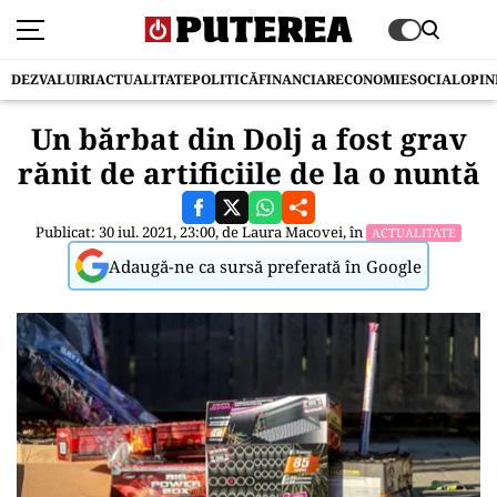
DEZVALUIRI
ACTUALITATE
POLITICĂ
FINANCIAR
ECONOMIE
SOCIAL
OPIN
Un bărbat din Dolj a fost grav
rănit de artificiile de la o nuntă
Publicat: 30 iul. 2021, 23:00, de
Laura Macovei
, în
ACTUALITATE
Adaugă-ne ca sursă preferată în Google