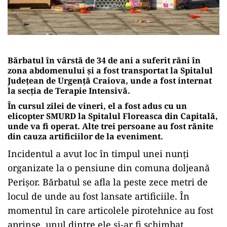
Bărbatul în vârstă de 34 de ani a suferit răni în
zona abdomenului și a fost transportat la Spitalul
Județean de Urgență Craiova, unde a fost internat
la secția de Terapie Intensivă.
În cursul zilei de vineri, el a fost adus cu un
elicopter SMURD la Spitalul Floreasca din Capitală,
unde va fi operat. Alte trei persoane au fost rănite
din cauza artificiilor de la eveniment.
Incidentul a avut loc în timpul unei nunți
organizate la o pensiune din comuna doljeană
Perișor. Bărbatul se afla la peste zece metri de
locul de unde au fost lansate artificiile. În
momentul în care articolele pirotehnice au fost
aprinse, unul dintre ele și-ar fi schimbat