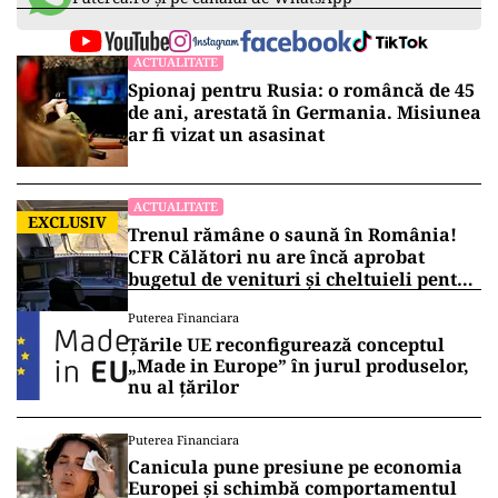
ACTUALITATE
Spionaj pentru Rusia: o româncă de 45
de ani, arestată în Germania. Misiunea
ar fi vizat un asasinat
ACTUALITATE
EXCLUSIV
Trenul rămâne o saună în România!
CFR Călători nu are încă aprobat
bugetul de venituri și cheltuieli pentru
2026
Puterea Financiara
Țările UE reconfigurează conceptul
„Made in Europe” în jurul produselor,
nu al țărilor
Puterea Financiara
Canicula pune presiune pe economia
Europei și schimbă comportamentul