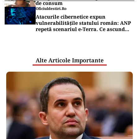
de consum
Oficiuldestiri.ro
Atacurile cibernetice expun
vulnerabilitățile statului român: ANP
repetă scenariul e‑Terra. Ce ascund
comunicările oficiale și cine răspunde
pentru mentenanța IT a instituțiilor
publice
Alte Articole Importante