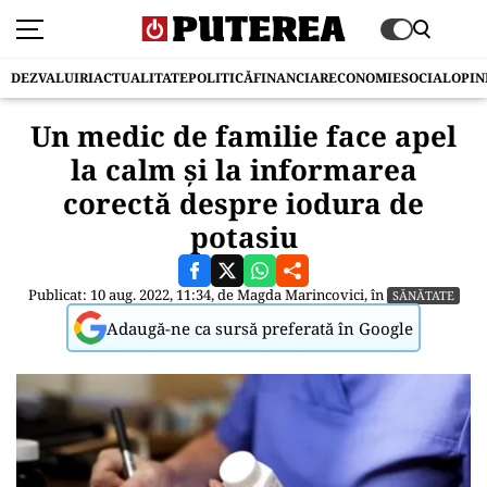
DEZVALUIRI
ACTUALITATE
POLITICĂ
FINANCIAR
ECONOMIE
SOCIAL
OPIN
Un medic de familie face apel
la calm și la informarea
corectă despre iodura de
potasiu
Publicat: 10 aug. 2022, 11:34, de
Magda Marincovici
, în
SĂNĂTATE
Adaugă-ne ca sursă preferată în Google