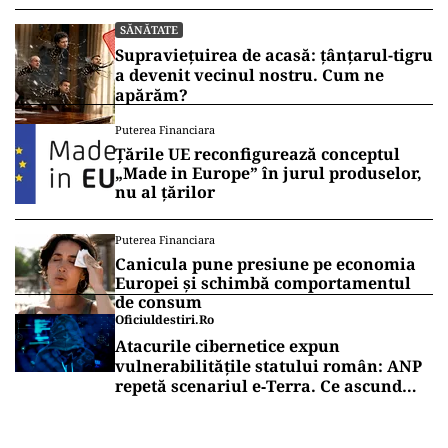
SĂNĂTATE
Supraviețuirea de acasă: țânțarul-tigru
a devenit vecinul nostru. Cum ne
apărăm?
Puterea Financiara
Țările UE reconfigurează conceptul
„Made in Europe” în jurul produselor,
nu al țărilor
Puterea Financiara
Canicula pune presiune pe economia
Europei și schimbă comportamentul
de consum
Oficiuldestiri.ro
Atacurile cibernetice expun
vulnerabilitățile statului român: ANP
repetă scenariul e‑Terra. Ce ascund
comunicările oficiale și cine răspunde
pentru mentenanța IT a instituțiilor
publice