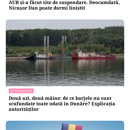
AUR și-a făcut site de suspendare. Deocamdată,
Nicușor Dan poate dormi liniștit
ACTUALITATE
Două azi, două mâine: de ce barjele nu sunt
scufundate toate odată în Dunăre? Explicația
autorităților