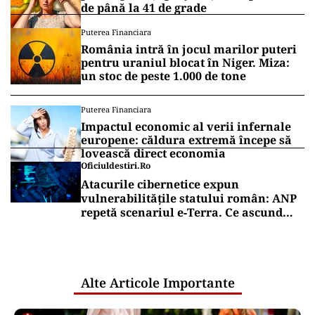
de până la 41 de grade
Puterea Financiara
România intră în jocul marilor puteri
pentru uraniul blocat în Niger. Miza:
un stoc de peste 1.000 de tone
Puterea Financiara
Impactul economic al verii infernale
europene: căldura extremă începe să
lovească direct economia
Oficiuldestiri.ro
Atacurile cibernetice expun
vulnerabilitățile statului român: ANP
repetă scenariul e‑Terra. Ce ascund
comunicările oficiale și cine răspunde
pentru mentenanța IT a instituțiilor
publice
Alte Articole Importante