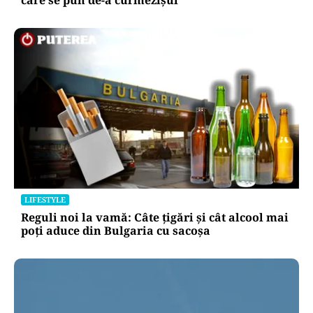
care se pun de-a curmezișul”
LIFESTYLE
Reguli noi la vamă: Câte țigări și cât alcool mai
poți aduce din Bulgaria cu sacoșa