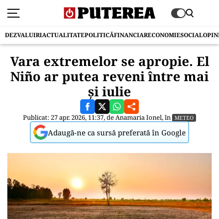
DEZVALUIRI
ACTUALITATE
POLITICĂ
FINANCIAR
ECONOMIE
SOCIAL
OPIN
Vara extremelor se apropie. El
Niño ar putea reveni între mai
și iulie
Publicat: 27 apr. 2026, 11:37, de
Anamaria Ionel
, în
METEO
Adaugă-ne ca sursă preferată în Google