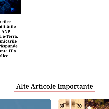
netice
litățile
: ANP
l e‑Terra.
nicările
e răspunde
nța IT a
blice
Alte Articole Importante