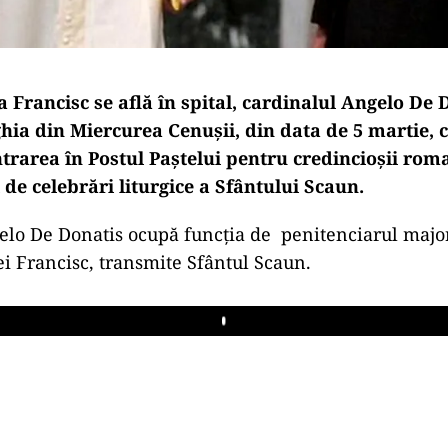
 Francisc se află în spital, cardinalul Angelo De 
ghia din Miercurea Cenuşii, din data de 5 martie, 
rarea în Postul Paștelui pentru credincioșii roman
de celebrări liturgice a Sfântului Scaun.
lo De Donatis ocupă funcția de penitenciarul major
ei Francisc, transmite Sfântul Scaun.
Play