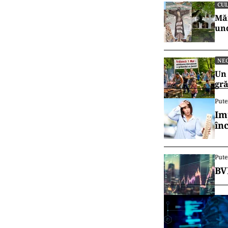
CUL
Măn
und
NE
Un 
gră
Pute
Im
în
Pute
BV