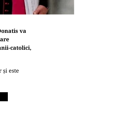
Donatis va
care
ii-catolici,
 și este