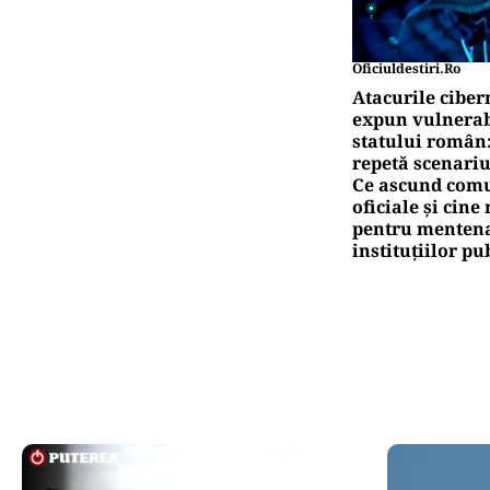
Oficiuldestiri.ro
Atacurile ciber
expun vulnerabi
statului român
repetă scenariu
Ce ascund comu
oficiale și cin
pentru mentena
instituțiilor pu