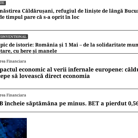
TE
ăstirea Căldărușani, refugiul de liniște de lângă Bucur
e timpul pare că s-a oprit în loc
CONVENTIONAL
pic de istorie: România și 1 Mai – de la solidaritate mu
tare, cu bere și manele
rea Financiara
pactul economic al verii infernale europene: căl
cepe să lovească direct economia
rea Financiara
B încheie săptămâna pe minus. BET a pierdut 0,5