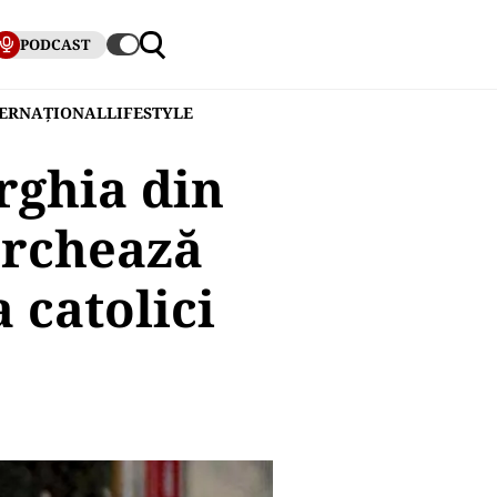
PODCAST
TERNAȚIONAL
LIFESTYLE
urghia din
archează
a catolici