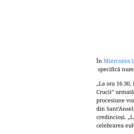
În
Miercurea C
specifică numi
„La ora 16.30,
Crucii” urmată
procesiune vor 
din Sant’Ansel
credincioși. „L
celebrarea euha