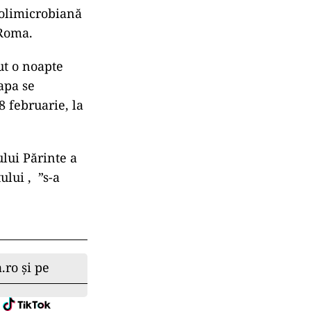
polimicrobiană
 Roma.
ut o noapte
Papa se
8 februarie, la
ului Părinte a
lui , ”s-a
.ro și pe