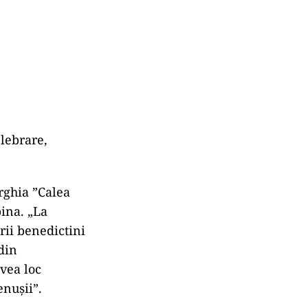
elebrare,
urghia ”Calea
ina. „La
rii benedictini
din
avea loc
enușii”.