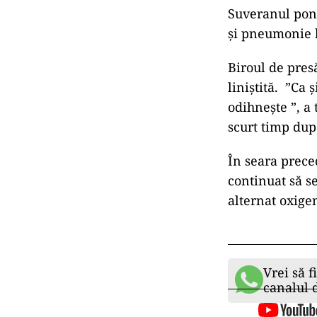
Suveranul pont
şi pneumonie b
Biroul de pres
liniștită. ”Ca 
odihnește ”, a 
scurt timp dup
În seara preced
continuat să s
alternat oxige
Vrei să f
canalul