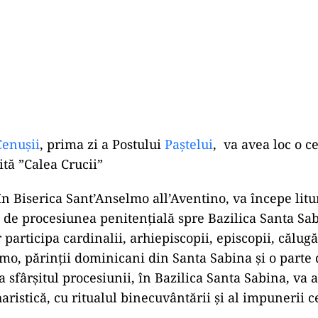
enușii
, prima zi a Postului
Paștelui
, va avea loc o c
tă ”Calea Crucii”
 în Biserica Sant’Anselmo all’Aventino, va începe lit
 de procesiunea penitențială spre Bazilica Santa Sab
participa cardinalii, arhiepiscopii, episcopii, călugă
mo, părinții dominicani din Santa Sabina și o parte 
a sfârșitul procesiunii, în Bazilica Santa Sabina, va 
ristică, cu ritualul binecuvântării și al impunerii c