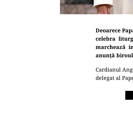
Deoarece Papa
celebra litur
marchează int
anunță biroul 
Cardianul Ange
delegat al Pap