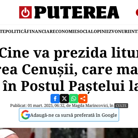
TE
POLITICĂ
FINANCIAR
ECONOMIE
SOCIAL
OPINII
ZVONURI
IN
Cine va prezida lit
ea Cenușii, care m
în Postul Paștelui l
Publicat: 01 mart. 2025, 06:32, de
Magda Marincovici
, în
CULTE
Adaugă-ne ca sursă preferată în Google