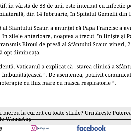
if, în vârstă de 88 de ani, este internat cu infecţie 
ilaterală, din 14 februarie, în Spitalul Gemelli din
ă al Sfântului Scaun a anunțat că Papa Francisc a av
și în zilele anterioare, noaptea a trecut în liniște și 
transmis Biroul de presă al Sfântului Scaun vineri, 2
ă opt dimineața.
entă, Vaticanul a explicat că „starea clinică a Sfânt
e îmbunătățească ”. De asemenea, potrivit comunicatu
noterapie cu flux mare cu masca respiratorie ”.
ii mereu la curent cu toate știrile? Urmărește Puterea
 de WhatsApp