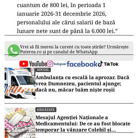
cuantum de 800 lei, în perioada 1
ianuarie 2026-31 decembrie 2026,
personalului ale cărui salarii de bază
lunare nete sunt de până la 6.000 lei.”
Vrei să fii mereu la curent cu toate știrile? Urmărește
Puterea.ro și pe canalul de WhatsApp
SOCIAL
Ambulanța cu escală la aprozar. Dacă
vrea Dumnezeu, pacientul ajunge;
dacă nu, măcar luăm niște roșii
SĂNĂTATE
Mesajul Agenției Naționale a
Medicamentului: De ce au fost blocate
temporar la vânzare Colebil și
Panzcebil