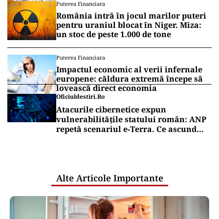
Puterea Financiara
România intră în jocul marilor puteri
pentru uraniul blocat în Niger. Miza:
un stoc de peste 1.000 de tone
Puterea Financiara
Impactul economic al verii infernale
europene: căldura extremă începe să
lovească direct economia
Oficiuldestiri.ro
Atacurile cibernetice expun
vulnerabilitățile statului român: ANP
repetă scenariul e‑Terra. Ce ascund
comunicările oficiale și cine răspunde
pentru mentenanța IT a instituțiilor
publice
Alte Articole Importante