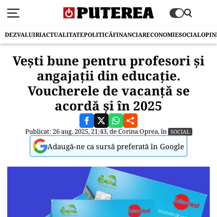
DEZVALUIRI
ACTUALITATE
POLITICĂ
FINANCIAR
ECONOMIE
SOCIAL
OPIN
Vești bune pentru profesori și
angajații din educație.
Voucherele de vacanță se
acordă și în 2025
Publicat: 26 aug. 2025, 21:43, de
Corina Oprea
, în
SOCIAL
Adaugă-ne ca sursă preferată în Google