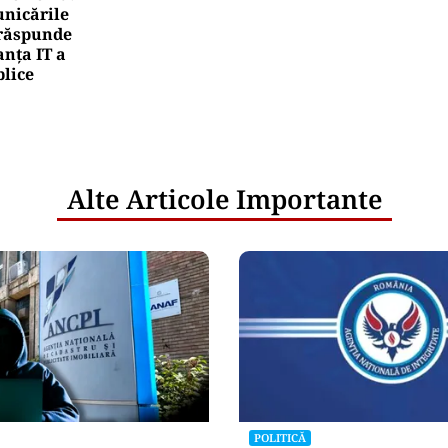
nicările
e răspunde
nța IT a
blice
Alte Articole Importante
POLITICĂ