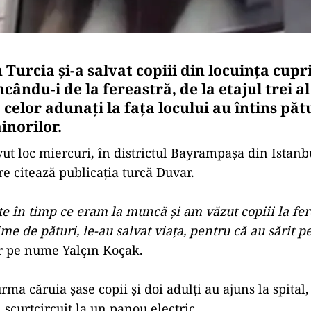
Turcia și-a salvat copiii din locuința cupr
ncându-i de la fereastră, de la etajul trei al
celor adunați la fața locului au întins păt
inorilor.
ut loc miercuri, în districtul Bayrampaşa din Istanbu
re citează publicația turcă Duvar.
te în timp ce eram la muncă și am văzut copiii la fe
e de pături, le-au salvat viața, pentru că au sărit p
r pe nume Yalçın Koçak.
rma căruia șase copii și doi adulți au ajuns la spital, 
 scurtcircuit la un panou electric.