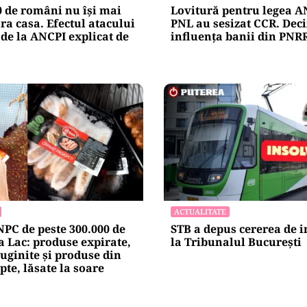
0 de români nu își mai
Lovitură pentru legea AN
a casa. Efectul atacului
PNL au sesizat CCR. Deci
 de la ANCPI explicat de
influența banii din PNR
ACTUALITATE
PC de peste 300.000 de
STB a depus cererea de 
ea Lac: produse expirate,
la Tribunalul București
ruginite și produse din
pte, lăsate la soare