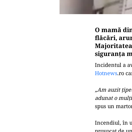
O mamă din 
flăcări, aru
Majoritatea 
siguranța m
Incidentul a av
Hotnews
.ro ca
„Am auzit țipe
adunat o mulțim
spus un marto
Incendiul, în u
provocat de un