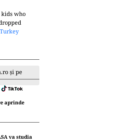
f kids who
 dropped
Turkey
.ro și pe
re aprinde
ASA va studia