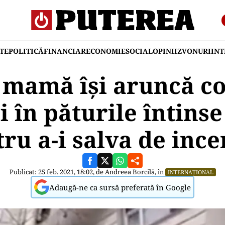
TE
POLITICĂ
FINANCIAR
ECONOMIE
SOCIAL
OPINII
ZVONURI
IN
mamă își aruncă cop
ei în păturile întinse
ru a-i salva de inc
Publicat: 25 feb. 2021, 18:02, de
Andreea Borcilă
, în
INTERNAȚIONAL
Adaugă-ne ca sursă preferată în Google