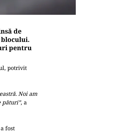
insă de
 blocului.
uri pentru
l, potrivit
reastră. Noi am
e pături”
, a
a fost