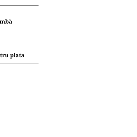
himbă
tru plata