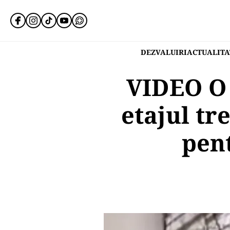
DEZVALUIRI
ACTUALITA
VIDEO O 
etajul tr
pent