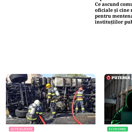
Ce ascund comu
oficiale și cin
pentru mentena
instituțiilor pu
ACTUALITATE
ECONOMIE