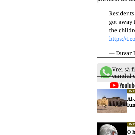
Residents
got away 
the childr
https://t
— Duvar 
Vrei să f
canalul
IN
Al-
lu
IN
O b