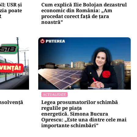
I: USR și
Cum explică Ilie Bolojan dezastrul
zia poate
economic din România: „Am
R
procedat corect față de țara
noastră”
ACTUALITATE
insolvență
Legea prosumatorilor schimbă
regulile pe piața
energetică. Simona Bucura
Oprescu: „Este una dintre cele mai
importante schimbări”