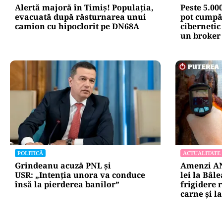
Alertă majoră în Timiș! Populația,
Peste 5.00
evacuată după răsturnarea unui
pot cumpăr
camion cu hipoclorit pe DN68A
cibernetic
un broker
POLITICĂ
ACTUALITATE
Grindeanu acuză PNL și
Amenzi AN
USR: „Intenția unora va conduce
lei la Bâl
însă la pierderea banilor”
frigidere 
carne și la