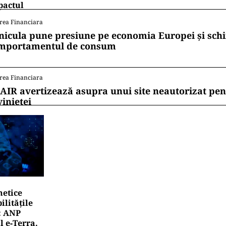
pactul
rea Financiara
nicula pune presiune pe economia Europei și sc
mportamentul de consum
rea Financiara
AIR avertizează asupra unui site neautorizat pen
vinietei
netice
litățile
: ANP
l e‑Terra.