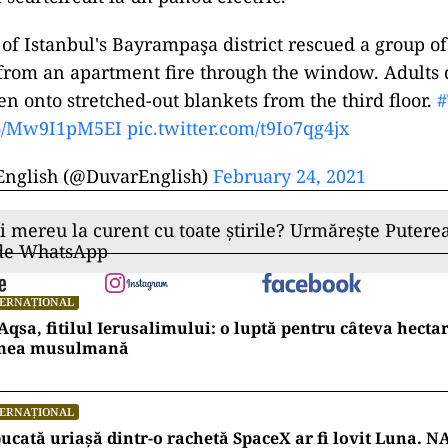
 of Istanbul's Bayrampaşa district rescued a group o
from an apartment fire through the window. Adults
en onto stretched-out blankets from the third floor.
#
.co/Mw9I1pM5EI
pic.twitter.com/t9Io7qg4jx
English (@DuvarEnglish)
February 24, 2021
ii mereu la curent cu toate știrile? Urmărește Puterea
 de WhatsApp
TERNAȚIONAL
Aqsa, fitilul Ierusalimului: o luptă pentru câteva hecta
mea musulmană
TERNAȚIONAL
ucată uriașă dintr-o rachetă SpaceX ar fi lovit Luna. N