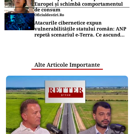
Europei și schimbă comportamentul
de consum
Oficiuldestiri.ro
Atacurile cibernetice expun
vulnerabilitățile statului român: ANP
repetă scenariul e‑Terra. Ce ascund
comunicările oficiale și cine răspunde
pentru mentenanța IT a instituțiilor
publice
Alte Articole Importante