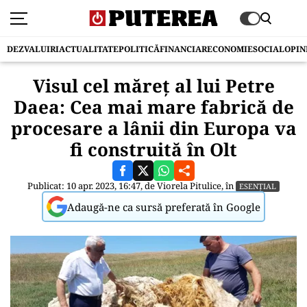
DEZVALUIRI
ACTUALITATE
POLITICĂ
FINANCIAR
ECONOMIE
SOCIAL
OPIN
Visul cel măreț al lui Petre
Daea: Cea mai mare fabrică de
procesare a lânii din Europa va
fi construită în Olt
Publicat: 10 apr. 2023, 16:47, de
Viorela Pitulice
, în
ESENȚIAL
Adaugă-ne ca sursă preferată în Google