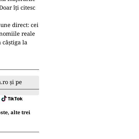
orul, chiar
e puțini
 un memento al
ii se bazează
ă consumatorii
pune că sunt
rea, cu atât
alimentează
rile în timp
, schimbarea
ita majorările
oar îți citesc
une direct: cei