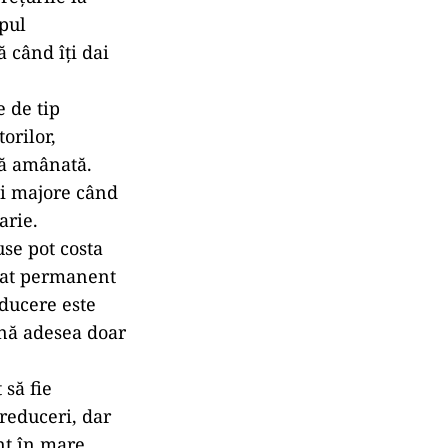
).
Black
întind pe tot
a cu oboseala.
le pentru a
 atenție a
tât cumperi
ionale, cum ar
rea rațională.
un cronometru.
 re-prețuit.
rețurile la
mpul
 când îți dai