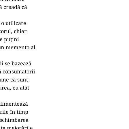
e de tip
orilor,
tă amânată.
ii majore când
arie.
se pot costa
icat permanent
educere este
mnă adesea doar
 să fie
reduceri, dar
nt în mare
să creadă că
 o utilizare