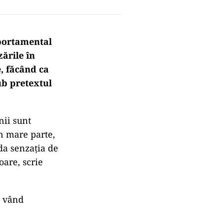
portamental
zările în
e, făcând ca
ub pretextul
nii sunt
în mare parte,
da senzația de
oare, scrie