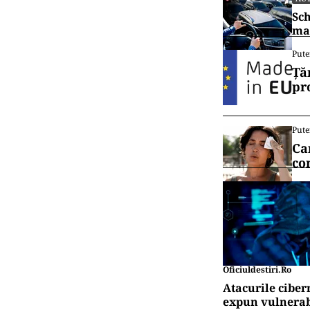
mai deștepți
vin din igno
vânzare este
Vrei să f
canalul
HO
Hor
pr
AU
Sch
mai
Pute
Ță