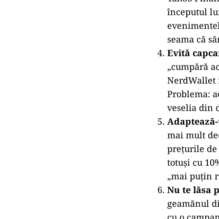
Recunoaște 
Friday era o
parcursul lu
Potrivit PwC
capta bugete
consumatori
Atenție la 
mai mult. Fi
fi raritatea
Retailerii ș
Este un decl
Ignoră mărc
Yahoo Financ
începutul lu
evenimentel
seama că săr