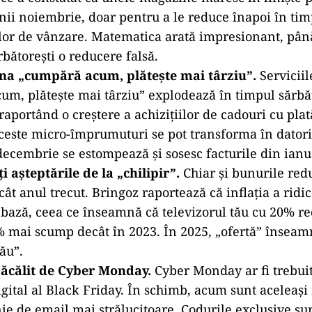
„oboseala de la promovare” (Promotional Fatigue
 singură zi plină de adrenalină. Acum, promoțiile se 
nii noiembrie, o tactică menită să estompeze urgenț
’s 2025 Holiday Outlook, retailerii răspândesc oferte
 timpurii și pentru a întinde la limită capacitatea de
lor.
„butoanele emoționale”.
Cu cât simți mai mult, cu a
nancial Literacy 101 menționează că indiciile emoț
, nostalgia sau presiunea familială, înlocuiesc bugeta
tiu asta. Acel banner cu „timp limitat” nu este doar 
anșator.
ile de prețuri false.
Multe oferte sunt doar inventar
e a constatat că unele magazine măresc în liniște p
nii noiembrie, doar pentru a le reduce înapoi în ti
or de vânzare. Matematica arată impresionant, până
bătorești o reducere falsă.