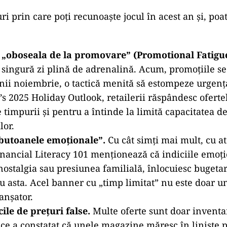
ad
mă, mulți realizează că retailerii nu vând produse; e
 a cheltui. Dar tu chiar cumperi?
i prin care poți recunoaște jocul în acest an și, poat