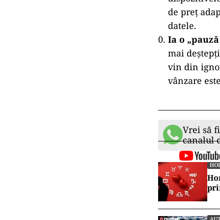
mai mare a c
dacă plăteșt
vorbesc, deo
DAE (Dobând
Luptă împot
acum pe con
se simt „cop
prea obosiți
este mai pro
Ferește-te 
sistemele de
real. BBB’s 
dispozitivel
de preț adapt
datele.
Ia o „pauză