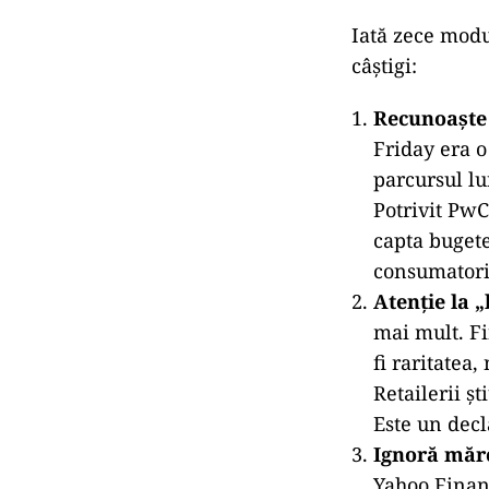
În cele din ur
permisiunea de
Iată zece modur
câștigi: