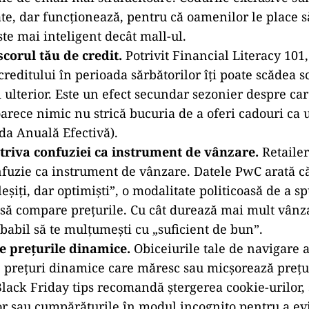
na „cumpără acum, plătește mai târziu”.
Serviciil
m, plătește mai târziu” explodează în timpul sărbăt
aportând o creștere a achizițiilor de cadouri cu pla
ceste micro-împrumuturi se pot transforma în dator
decembrie se estompează și sosesc facturile din ianu
 așteptările de la „chilipir”.
Chiar și bunurile redu
ât anul trecut. Bringoz raportează că inflația a rid
 bază, ceea ce înseamnă că televizorul tău cu 20% r
% mai scump decât în 2023. În 2025, „ofertă” însea
ău”.
păcălit de Cyber Monday.
Cyber Monday ar fi trebuit
ital al Black Friday. În schimb, acum sunt aceleași 
e de email mai strălucitoare. Codurile exclusive su
ate, dar funcționează, pentru că oamenilor le place 
ste mai inteligent decât mall-ul.
 scorul tău de credit.
Potrivit Financial Literacy 101,