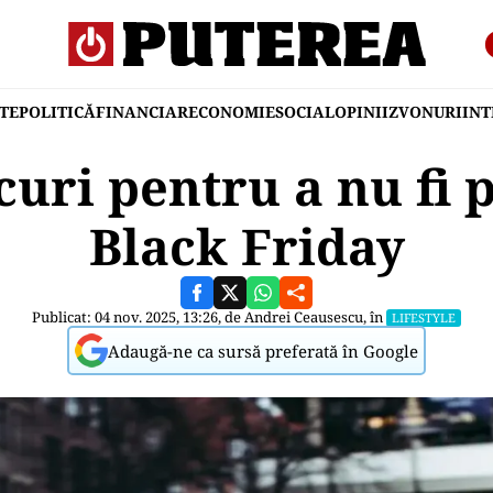
TE
POLITICĂ
FINANCIAR
ECONOMIE
SOCIAL
OPINII
ZVONURI
IN
curi pentru a nu fi p
Black Friday
Publicat: 04 nov. 2025, 13:26, de
Andrei Ceausescu
, în
LIFESTYLE
Adaugă-ne ca sursă preferată în Google