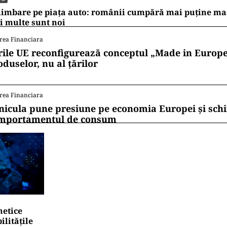
 cumpărători nu participă deloc la Black Friday. Ec
rarea hype-ului, stabilirea limitelor și amintirea că a
 tot o pierdere dacă nu aveai nevoie de acel lucru.
ii mereu la curent cu toate știrile? Urmărește Puterea
 de WhatsApp
ROSCOP
oscop 6 august 2026. O zodie își întâlnește marea dragos
imesc surprize amoroase
TO
imbare pe piața auto: românii cumpără mai puține mași
 multe sunt noi
rea Financiara
rile UE reconfigurează conceptul „Made in Europe