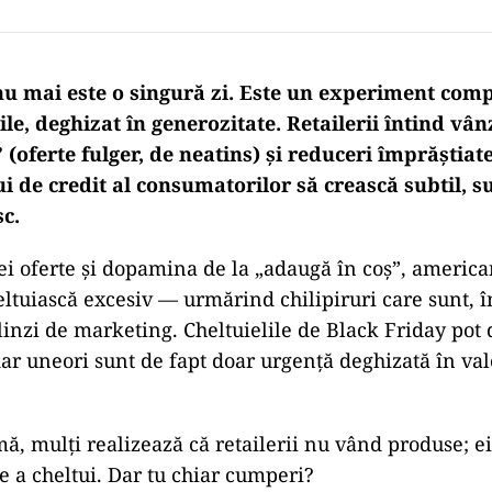
u mai este o singură zi.
Este un experiment com
ile, deghizat în generozitate. Retailerii întind vân
(oferte fulger, de neatins) și reduceri împrăștiat
i de credit al consumatorilor să crească subtil, s
c.
nei oferte și dopamina de la „adaugă în coș”, america
heltuiască excesiv — urmărind chilipiruri care sunt, 
linzi de marketing. Cheltuielile de Black Friday pot 
ar uneori sunt de fapt doar urgență deghizată în val