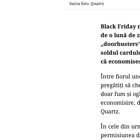
Sursa foto: Quartz
Black Friday n
de o lună de z
„doorbusters” 
soldul cardulu
că economises
Între fiorul u
pregătiți să c
doar fum și og
economisire, d
Quartz.