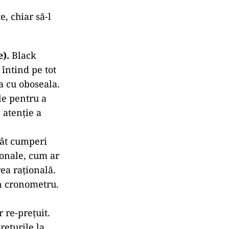
i vând
e, chiar să-l