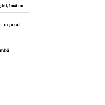
onomiile reale
 câștiga la
.ro și pe
te, alte trei
ni, însă tot
” în jurul