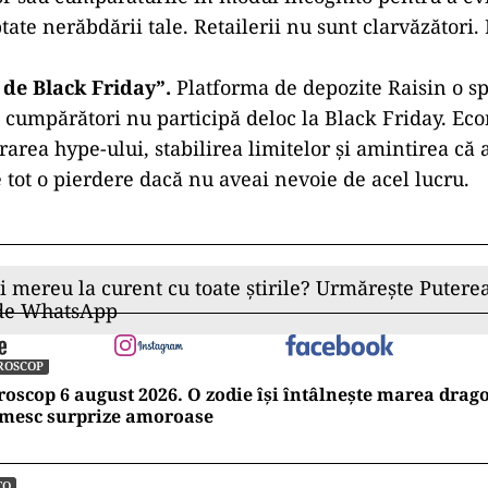
reditului în perioada sărbătorilor îți poate scădea sc
i ulterior. Este un efect secundar sezonier despre car
arece nimic nu strică bucuria de a oferi cadouri ca
a Anuală Efectivă).
riva confuziei ca instrument de vânzare.
Retailer
fuzie ca instrument de vânzare. Datele PwC arată c
leșiți, dar optimiști”, o modalitate politicoasă de a s
 să compare prețurile. Cu cât durează mai mult vânza
babil să te mulțumești cu „suficient de bun”.
de prețurile dinamice.
Obiceiurile tale de navigare 
 prețuri dinamice care măresc sau micșorează prețu
Black Friday tips recomandă ștergerea cookie-urilor
or sau cumpărăturile în modul incognito pentru a ev
ate nerăbdării tale. Retailerii nu sunt clarvăzători. D
 de Black Friday”.
Platforma de depozite Raisin o sp