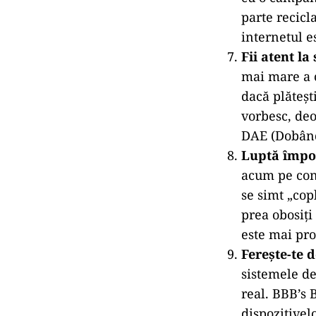
Evită capca
„cumpără acu
NerdWallet r
Problema: a
veselia din 
Adaptează-ți
mai mult dec
prețurile de
totuși cu 10
„mai puțin r
Nu te lăsa 
geamănul dig
cu o campani
parte recicl
internetul e
Fii atent la