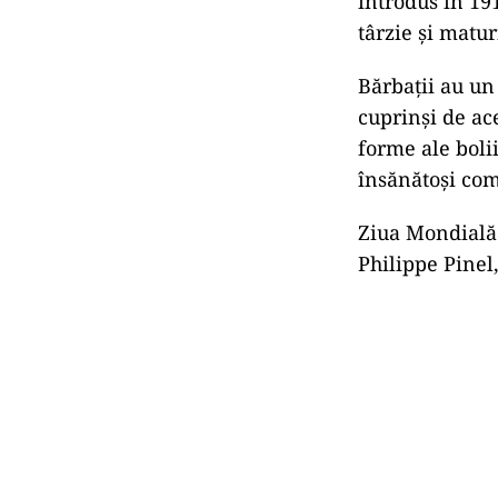
introdus în 19
târzie și matur
Bărbații au un 
cuprinși de ac
forme ale boli
însănătoși com
Ziua Mondială 
Philippe Pinel