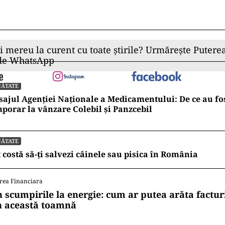
ii mereu la curent cu toate știrile? Urmărește Puterea
 de WhatsApp
NĂTATE
ajul Agenției Naționale a Medicamentului: De ce au fos
porar la vânzare Colebil și Panzcebil
NĂTATE
 costă să-ți salvezi câinele sau pisica în România
rea Financiara
n scumpirile la energie: cum ar putea arăta factur
n această toamnă