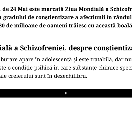
a de 24 Mai este marcată Ziua Mondială a Schizofr
a gradului de conștientizare a afecțiunii în rândul
0 de milioane de oameni trăiesc cu această boală 
ală a Schizofreniei, despre
conștientiz
lburare apare în adolescență și este tratabilă, dar n
ste o condiție psihică în care substanțe chimice spec
le creierului sunt în dezechilibru.
Play