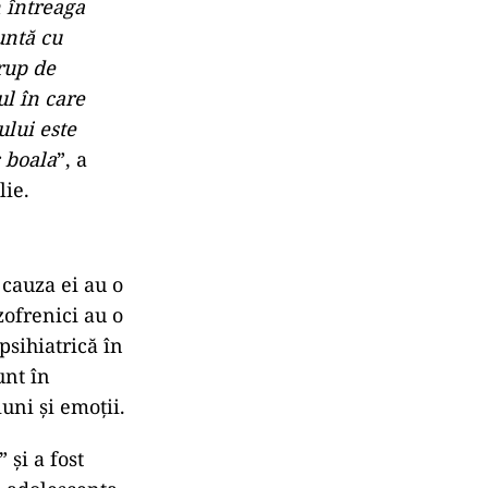
 întreaga
untă
cu
rup de
ul
în
care
ului este
c
boala
”, a
lie.
cauza ei au o
zofrenici au o
psihiatrică în
unt în
uni și emoții.
 și a fost