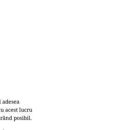
d adesea
u acest lucru
urând posibil.