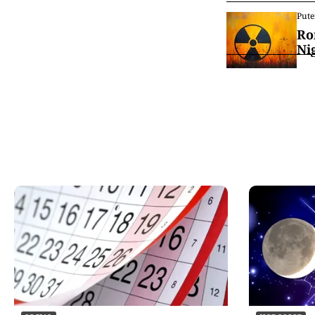
Pute
Ro
Ni