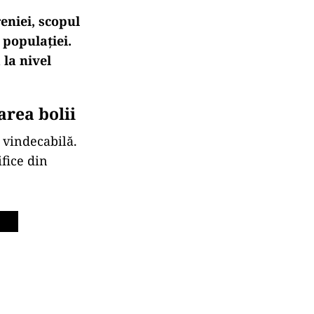
eniei, scopul
 populației.
la nivel
area bolii
u vindecabilă.
ifice din