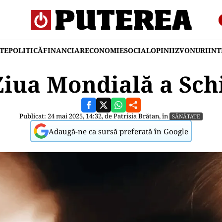
TE
POLITICĂ
FINANCIAR
ECONOMIE
SOCIAL
OPINII
ZVONURI
IN
Ziua Mondială a Sch
Publicat: 24 mai 2025, 14:32, de
Patrisia Brătan
, în
SĂNĂTATE
Adaugă-ne ca sursă preferată în Google