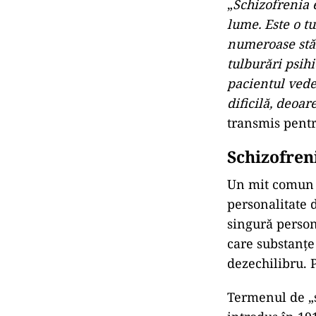
„
Schizofrenia 
lume. Este o t
numeroase stă
tulburări psih
pacientul vede
dificilă, deoa
transmis pent
Schizofren
Un mit comun d
personalitate d
singură persona
care substanțe
dezechilibru. 
Termenul de „s