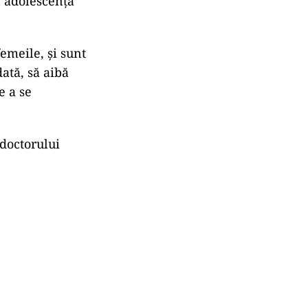
n adolescența
femeile, și sunt
ată, să aibă
e a se
 doctorului