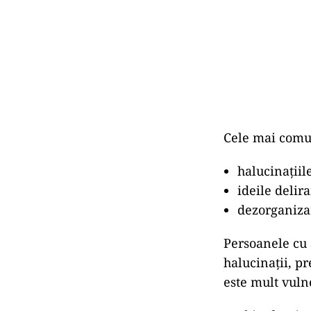
Cele mai comu
halucinațiile
ideile delira
dezorganiza
Persoanele cu 
halucinații, p
este mult vuln