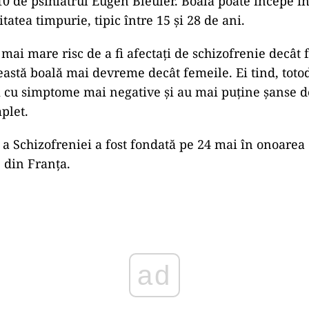
10 de psihiatrul Eugen Bleuler. Boala poate începe î
itatea timpurie, tipic între 15 și 28 de ani.
mai mare risc de a fi afectați de schizofrenie decât 
eastă boală mai devreme decât femeile. Ei tind, totod
i cu simptome mai negative și au mai puține șanse d
plet.
a Schizofreniei a fost fondată pe 24 mai în onoarea
, din Franța.
ad