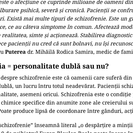
este o afecțiune ce cuprinde milioane de oameni din
ulburare
psihică
,
severă
și
cronică
.
Pacienții
se
confr
ri.
Există
mai
multe
tipuri
de schizofrenie. Este un g
ice, ce au câteva simptome
în
comun. Afectează mod
 realitatea, simte
și
acționează. Stabilirea diagnostic
rece pacienții nu cred
că
sunt
bolnavi
, nu își recunos
ru
Puterea
dr. Mihăilă Rodica Samira, medic de fami
ia = personalitate
dublă
sau
nu?
espre schizofrenie este că oamenii care suferă din 
ublă, un lucru întru totul neadevărat. Pacienții schi
litate, asemeni oricui. Schizofrenia este o condiție 
 chimice specifice din anumite zone ale creierului s
Poate produce lipsă de coordonare între gânduri, acți
chizofrenie” înseamnă literal „o despărțire a minții”