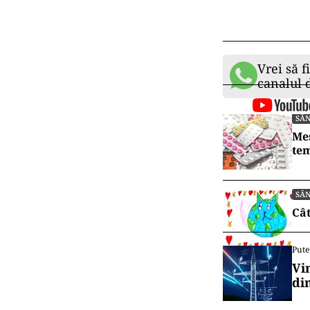
Vrei să f
canalul
SĂ
Mes
tem
SĂ
Cât
Pute
Vi
di