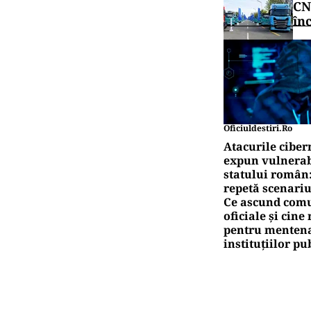
CN
în
Oficiuldestiri.ro
Atacurile ciber
expun vulnerabi
statului român
repetă scenariu
Ce ascund comu
oficiale și cin
pentru mentena
instituțiilor pu