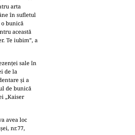
ntru arta
ne în sufletul
i o bunică
entru această
er. Te iubim”, a
ezenței sale în
i de la
dentare și a
ul de bunică
ei „Kaiser
va avea loc
ei, nr.77,