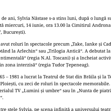
 de ani, Sylvia Năstase s-a stins luni, după o lungă su
ă miercuri, 14 iunie, ora 13.00 la Cimitirul Androna
7, București).
 avut roluri în spectacole precum „Take, Ianke și Cad
ptând la Arlechin“ sau „Trilogia Antică“. A debutat l
ntimentală“ (regia N.Al. Toscani) și a încheiat activi
din zona interzisă“ (regia Tudor Ţepeneag).
5 – 1981 a lucrat la Teatrul de Stat din Brăila și la T
loiești, cu zeci de roluri în spectacole memorabile. 
erialul TV „Lumini și umbre“ sau în „Nunta de piatră
“.
re stele Sylvia, pe scena infinită a universului teatr