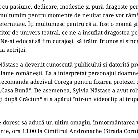
it cu pasiune, dedicare, modestie și pură dragoste pe
 mulțumim pentru momente de neuitat care vor rămâ
eternitate. Îți multumesc pentru că ai fost o mamă ș
itor de univers teatral, ce ne-a insuflat dragostea p
Ne-ai educat să fim curajoși, să trăim frumos și sinc
a actriței.
Năstase a devenit cunoscută publicului și datorită pr
lame româneşti. Ea a interpretat personajul doamne
 recomanda adezivul Corega pentru fixarea protezei 
 „Casa Bună”. De asemenea, Sylvia Năstase a avut rol
i după Crăciun“ și a apărut într-un videoclip al trup
e doresc să aducă un ultim omagiu, înmormântarea 
unie, ora 13.00 la Cimitirul Andronache (Strada Corniș