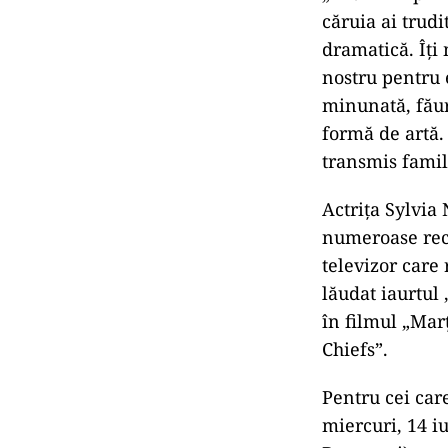
căruia ai trud
dramatică. Îți
nostru pentru 
minunată, făur
formă de artă. 
transmis famili
Actrița Sylvia 
numeroase rec
televizor care
lăudat iaurtul
în filmul „Marț
Chiefs”.
Pentru cei car
miercuri, 14 i