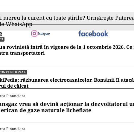
ii mereu la curent cu toate știrile? Urmărește Puterea
 de WhatsApp
TO
a rovinietă intră în vigoare de la 1 octombrie 2026. Ce
tru transportatori
CONVENTIONAL
kiPedia: răzbunarea electrocasnicelor. Românii îl atacă
rul de călcat
rea Financiara
ansgaz vrea să devină acționar la dezvoltatorul u
erican de gaze naturale lichefiate
rea Financiara