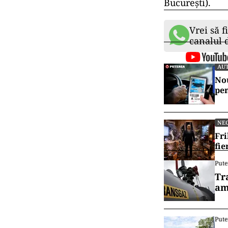
București).
Vrei să f
canalul
AU
Nou
pen
NE
Fri
fie
Pute
Tr
am
Pute