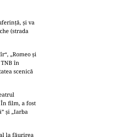
ferință, și va
che (strada
îr“, „Romeo și
a TNB în
tatea scenică
eatrul
În film, a fost
” și „Iarba
al la făurirea