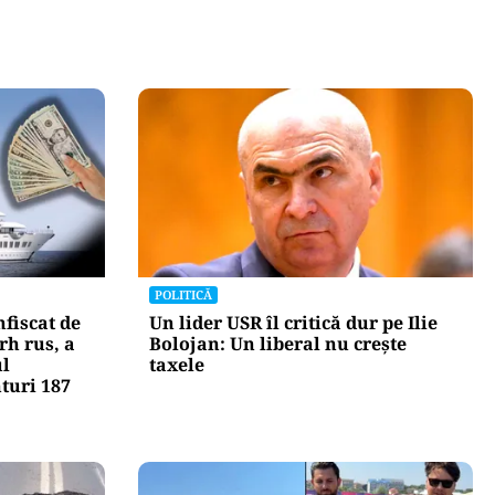
POLITICĂ
fiscat de
Un lider USR îl critică dur pe Ilie
rh rus, a
Bolojan: Un liberal nu crește
ul
taxele
nturi 187