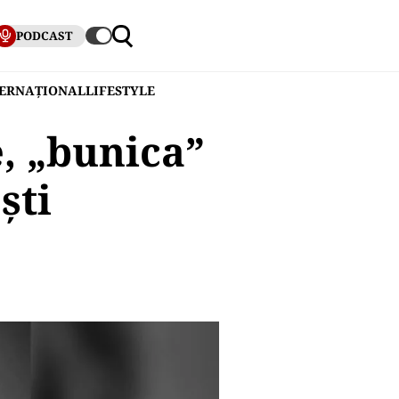
PODCAST
TERNAȚIONAL
LIFESTYLE
e, „bunica”
ști