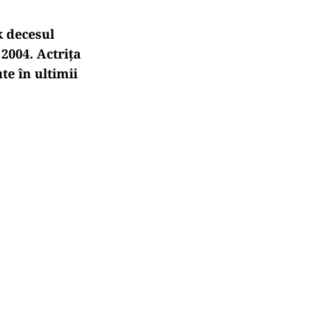
k decesul
 2004. Actrița
e în ultimii