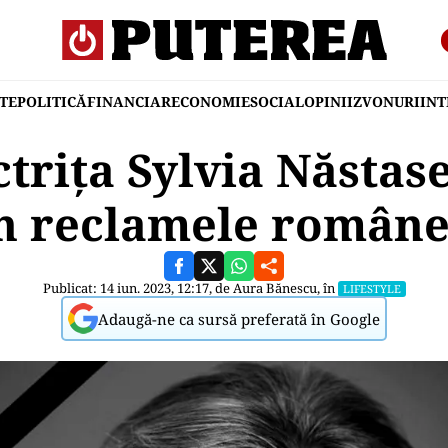
TE
POLITICĂ
FINANCIAR
ECONOMIE
SOCIAL
OPINII
ZVONURI
IN
trița Sylvia Năstas
n reclamele române
Publicat: 14 iun. 2023, 12:17, de
Aura Bănescu
, în
LIFESTYLE
Adaugă-ne ca sursă preferată în Google