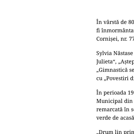
În vârstă de 80
fi înmormântat
Cornișei, nr. 7
Sylvia Năstase
Julieta“, „Aște
„Gimnastică se
cu „Povestiri 
În perioada 196
Municipal din P
remarcată în s
verde de acasă
„Drum lin print