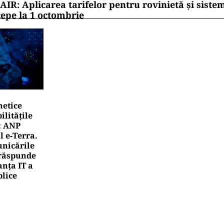
AIR: Aplicarea tarifelor pentru rovinietă și siste
cepe la 1 octombrie
netice
litățile
: ANP
l e‑Terra.
nicările
e răspunde
nța IT a
blice