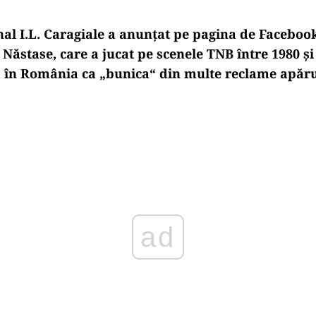
nal I.L. Caragiale a anunțat pe pagina de Faceboo
a Năstase, care a jucat pe scenele TNB între 1980 și
 în România ca „bunica“ din multe reclame apărut
Play