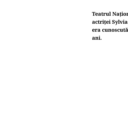
Teatrul Națio
actriței Sylvi
era cunoscută
ani.