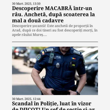
30 Mart. 2025, 13:50
Descoperire MACABRĂ într-un
râu. Anchetă, după scoaterea la
mal a două cadavre
Descoperire şocantă! Este anchetă de proporţii în
Arad, după ce doi tineri au fost descoperiţi morţi, în
apele râului Mureş.…
30 Mart. 2025, 12:44
Scandal în Poliţie, luat în vizor
de DIICOT! Un şef de secţie şi-ar