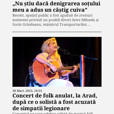
„Nu știu dacă denigrarea soțului
meu a adus un câștig cuiva”
Recent, spațiul public a fost zguduit de zvonuri
insistente privind un posibil divorț între Mihaela și
Sorin Grindeanu, ministrul Transporturilor.…
30 Mart. 2025, 10:53
Concert de folk anulat, la Arad,
după ce o solistă a fost acuzată
de simpatii legionare
Concertul pe care celebra solistă de muzică folk,