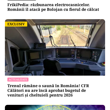
Colebil și Panzcebil
NECONVENTIONAL
FrikiPedia: răzbunarea electrocasnicelor.
Românii îl atacă pe Bolojan cu fierul de călcat
EXCLUSIV
EXCLUSIV