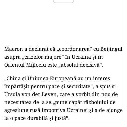
Paris a fost și situația din Urcaina, știut fiind
faptul că liderul chinez este „prietenul drag” al
lui Vladimir Putin, președintele Rusiei.
ad