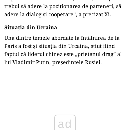
importurile chinezeşti, a avertizat China
secretarul american al Trezoreriei, Janet Yellen.
Pentru președintele
Xi
, relaţiile cu Europa
reprezintă o prioritate a politicii externe a
Chinei, după cum a declarat acesta public de
mai multe ori.
„Pe măsură ce lumea intră într-o nouă perioadă
de turbulenţe şi schimbări, ca două forţe
importante în această lume, China şi Europa ar
trebui să adere la poziţionarea de parteneri, să
adere la dialog şi cooperare”, a precizat Xi.
Situația din Ucraina
Una dintre temele abordate la întâlnirea de la