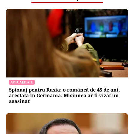
Puterea Financiara
Canicula pune presiune pe economia
Europei și schimbă comportamentul
de consum
Oficiuldestiri.ro
Atacurile cibernetice expun
vulnerabilitățile statului român: ANP
repetă scenariul e‑Terra. Ce ascund
comunicările oficiale și cine răspunde
pentru mentenanța IT a instituțiilor
publice
Alte Articole Importante