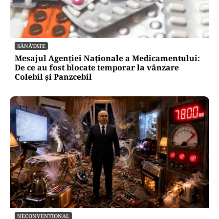
POLITICĂ
Ciprian Șerban îl acuză pe Ilie Bolojan de
dezinformare în scandalul proiectului Bala II:
„A fost blocat de Comisia Europeană, nu
abandonat”
SĂNĂTATE
Mesajul Agenției Naționale a Medicamentului:
De ce au fost blocate temporar la vânzare