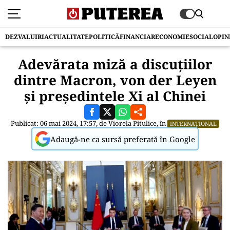
DEZVALUIRI
ACTUALITATE
POLITICĂ
FINANCIAR
ECONOMIE
SOCIAL
OPIN
Adevărata miză a discuțiilor
dintre Macron, von der Leyen
și președintele Xi al Chinei
Publicat: 06 mai 2024, 17:57, de
Viorela Pitulice
, în
INTERNAȚIONAL
Adaugă-ne ca sursă preferată în Google