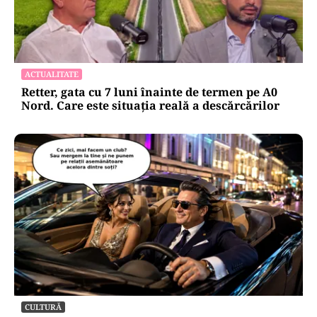
HOROSCOP
Horoscop 7 august 2026: ziua în care Berbecii își
pierd răbdarea, iar Taurii pierd bani
ACTUALITATE
Retter, gata cu 7 luni înainte de termen pe A0
Nord. Care este situația reală a descărcărilor