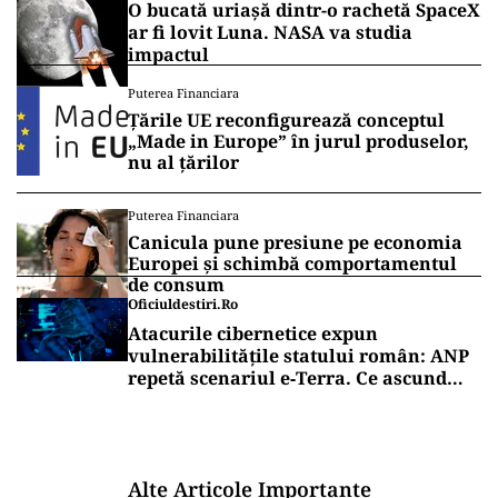
Vrei să fii mereu la curent cu toate știrile? Urmărește
Puterea.ro și pe canalul de WhatsApp
INTERNAȚIONAL
Al-Aqsa, fitilul Ierusalimului: o luptă
pentru câteva hectare aprinde lumea
musulmană
INTERNAȚIONAL
O bucată uriașă dintr-o rachetă SpaceX
ar fi lovit Luna. NASA va studia
impactul
Puterea Financiara
Țările UE reconfigurează conceptul
„Made in Europe” în jurul produselor,
nu al țărilor