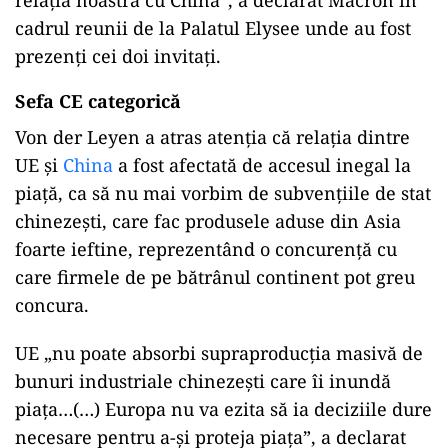
ad
„Viitorul continentului nostru va depinde, de
asemenea, foarte clar de capacitatea noastră de
a dezvolta în continuare, într-un mod echilibrat,
relaţia noastră cu China”, a declarat Macron în
cadrul reunii de la Palatul Elysee unde au fost
prezenți cei doi invitați.
Sefa CE categorică
Von der Leyen a atras atenția că relaţia dintre