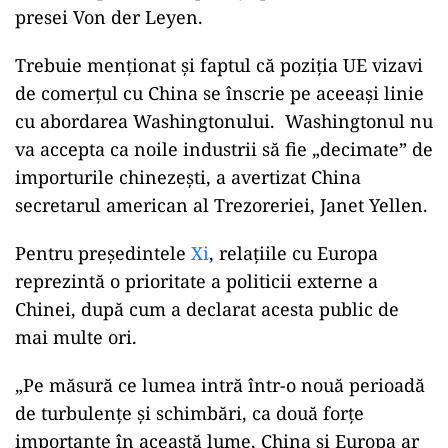
UE și
China
a fost afectată de accesul inegal la
piaţă, ca să nu mai vorbim de subvenţiile de stat
chinezeşti, care fac produsele aduse din Asia
foarte ieftine, reprezentând o concurență cu
care firmele de pe bătrânul continent pot greu
concura.
UE „nu poate absorbi supraproducţia masivă de
bunuri industriale chinezeşti care îi inundă
piaţa…(…) Europa nu va ezita să ia deciziile dure
necesare pentru a-şi proteja piaţa”, a declarat
presei Von der Leyen.
Trebuie menționat și faptul că poziţia UE vizavi
de comerţul cu China se înscrie pe aceeași linie
cu abordarea Washingtonului. Washingtonul nu
va accepta ca noile industrii să fie „decimate” de