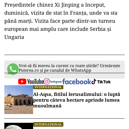
Macron a declarat că „coordonarea” cu Beijingul
asupra „crizelor majore” în Ucraina şi în
Orientul Mijlociu este „absolut decisivă”.
„China şi Uniunea Europeană au un interes
împărtăşit pentru pace şi securitate”, a spus și
Ursula von der Leyen, care a vorbit din nou de
necesitatea de a se „pune capăt războiului de
agresiune rusă împotriva Ucrainei şi a de ajunge
la o pace durabilă şi justă”.
Preşedintele chinez Xi Jinping a început,
duminică, vizita de stat în Franţa, unde va sta
până marți. Vizita face parte dintr-un turneu
european mai amplu care include Serbia şi
Ungaria