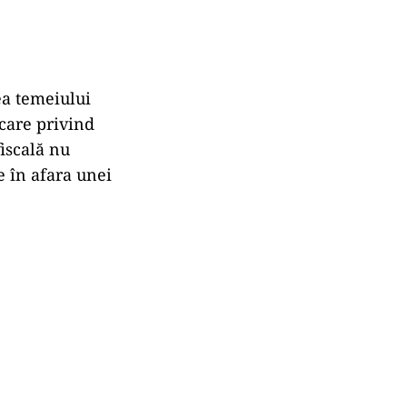
rea temeiului
icare privind
fiscală nu
 în afara unei