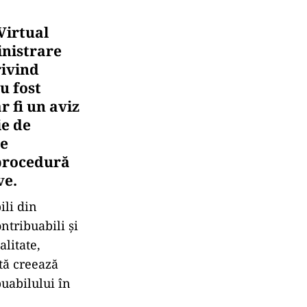
Virtual
inistrare
rivind
u fost
r fi un aviz
ie de
te
 procedură
ve.
ili din
ntribuabili și
alitate,
rtă creează
buabilului în