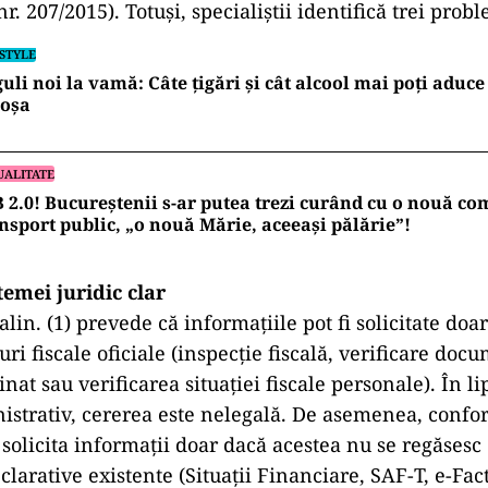
nr. 207/2015). Totuși, specialiștii identifică trei pro
ESTYLE
uli noi la vamă: Câte țigări și cât alcool mai poți aduce
coșa
UALITATE
 2.0! Bucureștenii s-ar putea trezi curând cu o nouă c
nsport public, „o nouă Mărie, aceeași pălărie”!
temei juridic clar
alin. (1) prevede că informațiile pot fi solicitate doa
ri fiscale oficiale (inspecție fiscală, verificare doc
nat sau verificarea situației fiscale personale). În li
istrativ, cererea este nelegală. De asemenea, confor
olicita informații doar dacă acestea nu se regăsesc 
clarative existente (Situații Financiare, SAF-T, e-Fac