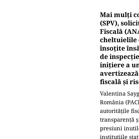
Mai mulți co
(SPV), soli
Fiscală (AN
cheltuielile
însoțite îns
de inspecție
inițiere a u
avertizează
fiscală și r
Valentina Sayg
România (PACR)
autoritățile fi
transparență și
presiuni inuti
instituțiile sta