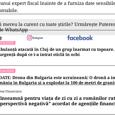
unui expert fiscal înainte de a furniza date sensibil
ontabile.
ii mereu la curent cu toate știrile? Urmărește Puterea
 de WhatsApp
UALITATE
ulanță atacată în Cluj de un grup înarmat cu topoare. 
urgență după ce i-a intrat sticlă în ochi
UALITATE
ATE: Drona din Bulgaria este ucraineană/ O dronă a in
ânia în Bulgaria şi a explodat la 100 de metri de grani
rea Financiara
 înseamnă pentru viața de zi cu zi a românilor ra
 perspectivă negativă” acordat de agențiile financ