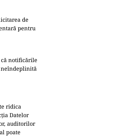
icitarea de
mentară pentru
că notificările
 neîndeplinită
te ridica
ția Datelor
r, auditorilor
gal poate