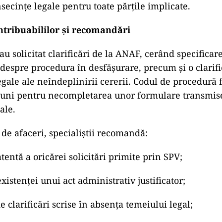
secințe legale pentru toate părțile implicate.
tribuabililor și recomandări
au solicitat clarificări de la ANAF, cerând specifica
i despre procedura în desfășurare, precum și o clarif
egale ale neîndeplinirii cererii. Codul de procedură 
iuni pentru necompletarea unor formulare transmise
ale.
de afaceri, specialiștii recomandă:
tentă a oricărei solicitări primite prin SPV;
xistenței unui act administrativ justificator;
e clarificări scrise în absența temeiului legal;