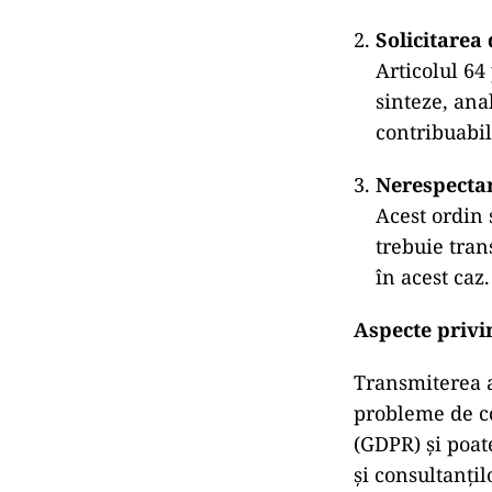
Solicitarea
Articolul 64
sinteze, ana
contribuabil
Nerespectar
Acest ordin 
trebuie tran
în acest caz.
Aspecte privin
Transmiterea ac
probleme de c
(GDPR) și poate
și consultanțil