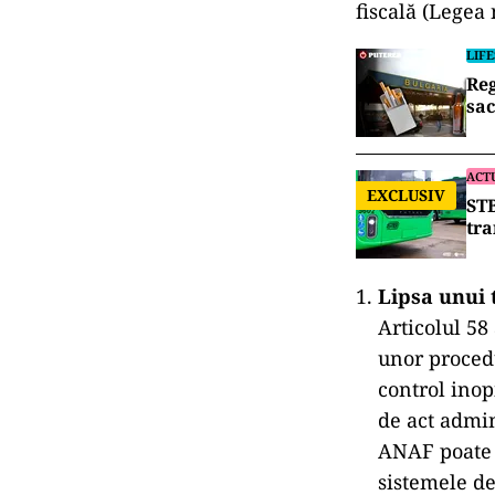
fiscală (Legea 
LIF
Reg
sa
ACT
EXCLUSIV
STB
tra
Lipsa unui 
Articolul 58 
unor procedu
control inopi
de act admin
ANAF poate s
sistemele de