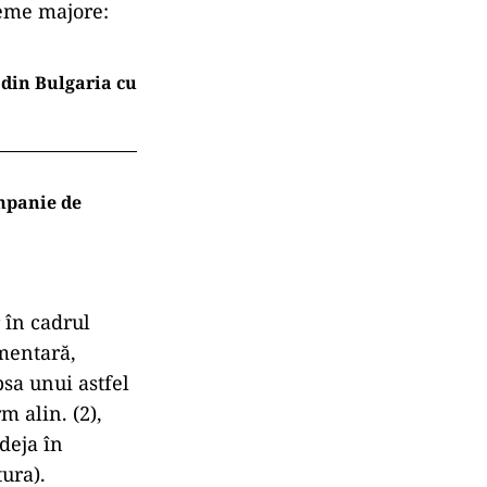
bleme majore:
 din Bulgaria cu
ompanie de
r în cadrul
umentară,
psa unui astfel
m alin. (2),
deja în
tura).