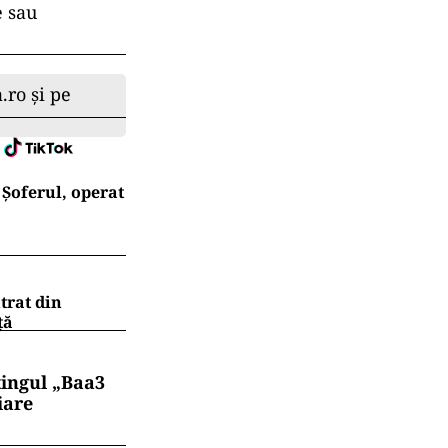
e sau
.ro și pe
Șoferul, operat
trat din
ţă
tingul „Baa3
iare