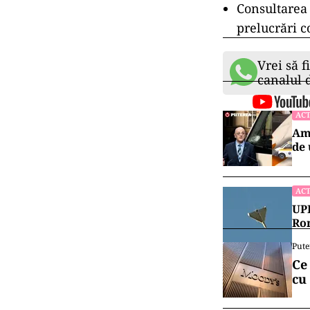
Consultarea 
prelucrări c
Vrei să f
canalul
ACT
Amb
de 
ACT
UPD
Rom
Pute
Ce
cu