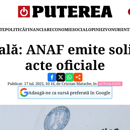
TE
POLITICĂ
FINANCIAR
ECONOMIE
SOCIAL
OPINII
ZVONURI
IN
cală: ANAF emite soli
acte oficiale
Publicat: 17 iul. 2025, 10:16, de
Cristian Matache
, în
ACTUALITATE
Adaugă-ne ca sursă preferată în Google