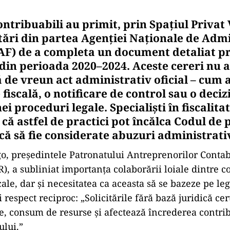
ntribuabili au primit, prin Spațiul Privat 
citări din partea Agenției Naționale de Adm
AF) de a completa un document detaliat p
 din perioada 2020–2024. Aceste cereri nu a
ă de vreun act administrativ oficial – cum a
 fiscală, o notificare de control sau o deciz
nei proceduri legale. Specialiști în fiscalita
 că astfel de practici pot încălca Codul de
iscă să fie considerate abuzuri administrati
o, președintele Patronatului Antreprenorilor Contab
, a subliniat importanța colaborării loiale dintre co
scale, dar și necesitatea ca aceasta să se bazeze pe leg
 respect reciproc: „Solicitările fără bază juridică ce
le, consum de resurse și afectează încrederea contri
tului.”