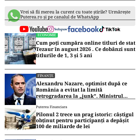
Vrei să fii mereu la curent cu toate știrile? Urmărește
Puterea.ro și pe canalul de WhatsApp
ECONOMIE
Cum poți cumpăra online titluri de stat
Tezaur în august 2026 . Ce dobânzi sunt
titlurile de 1, 3 și 5 ani
FINANȚE
Alexandru Nazare, optimist după ce
România a evitat la limită
retrogradarea la „junk”. Ministrul
anunță creștere economică de peste 2%
Puterea Financiara
în 2027
Pilonul 2 trece un prag istoric: câștigul
obținut pentru participanți a depășit
100 de miliarde de lei