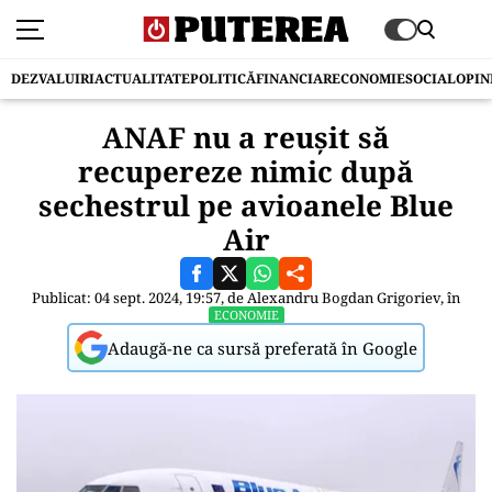
DEZVALUIRI
ACTUALITATE
POLITICĂ
FINANCIAR
ECONOMIE
SOCIAL
OPIN
ANAF nu a reușit să
recupereze nimic după
sechestrul pe avioanele Blue
Air
Publicat: 04 sept. 2024, 19:57, de
Alexandru Bogdan Grigoriev
, în
ECONOMIE
Adaugă-ne ca sursă preferată în Google