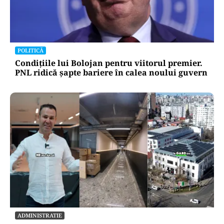
POLITICĂ
Condițiile lui Bolojan pentru viitorul premier.
PNL ridică șapte bariere în calea noului guvern
ADMINISTRATIE