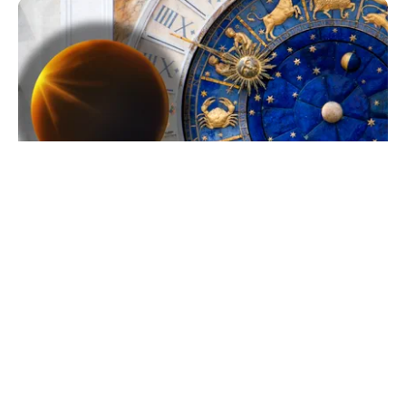
ACTUALITATE
Horoscop 10 august 2026: patru zodii intră
direct în bătaia eclipsei de pe 12 august
TOS
Politica Cookies
Protecția Datelor Personale
Despre Noi
Publicitate
Echipa
© 2026, toate drepturile rezervate puterea.ro