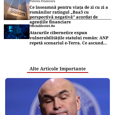
Puterea Financiara
Ce înseamnă pentru viața de zi cu zi a
românilor ratingul „Baa3 cu
perspectivă negativă” acordat de
agențiile financiare
Oficiuldestiri.ro
Atacurile cibernetice expun
vulnerabilitățile statului român: ANP
repetă scenariul e‑Terra. Ce ascund
comunicările oficiale și cine răspunde
pentru mentenanța IT a instituțiilor
publice
Alte Articole Importante