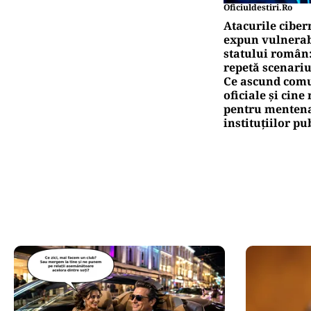
Dun
Pute
Ță
pr
Pute
Ca
co
Oficiuldestiri.ro
Atacurile ciber
expun vulnerabi
statului român
repetă scenariu