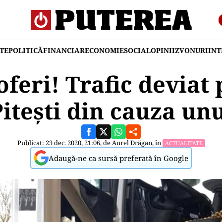
TE
POLITICĂ
FINANCIAR
ECONOMIE
SOCIAL
OPINII
ZVONURI
IN
oferi! Trafic deviat
Pitești din cauza un
Publicat: 23 dec. 2020, 21:06, de
Aurel Drăgan
, în
ACTUALITATE
Adaugă-ne ca sursă preferată în Google