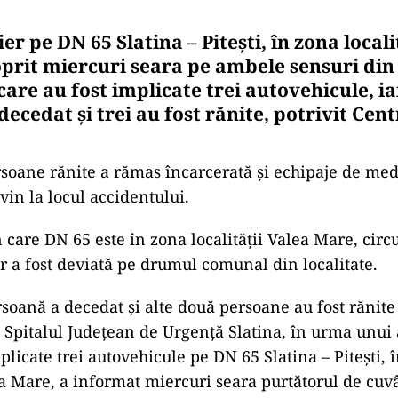
ier pe DN 65 Slatina – Piteşti, în zona locali
oprit miercuri seara pe ambele sensuri din
care au fost implicate trei autovehicule, ia
ecedat şi trei au fost rănite, potrivit Cent
soane rănite a rămas încarcerată şi echipaje de med
vin la locul accidentului.
n care DN 65 este în zona localităţii Valea Mare, circu
r a fost deviată pe drumul comunal din localitate.