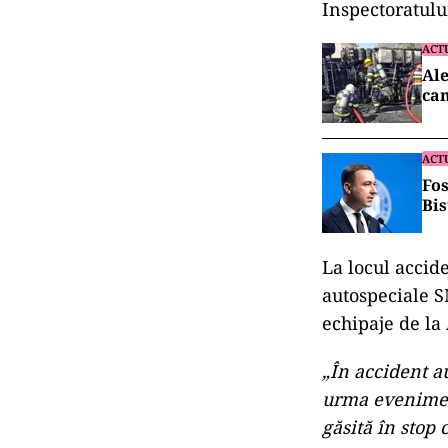
UPDATE: O pers
transportate l
care au fost im
localităţii Va
Inspectoratulu
ACT
Ale
cam