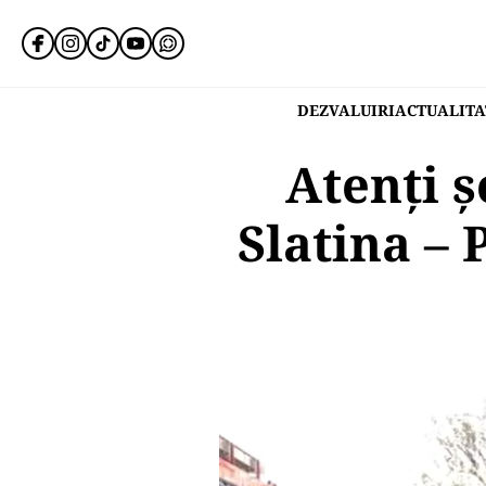
DEZVALUIRI
ACTUALITA
Atenți ș
Slatina – 