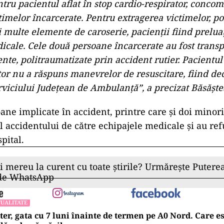
UALITATE
tul ministru al Energiei, explicații după accidentul pro
trița: „Eu am fost de vină”
entului au intervenit mai multe echipaje de pompier
MURD pentru descarcerare şi transport victime mult
 Ambulanţă.
 fost implicate trei autoturisme, în care se aflau opt
ului două persoane au rămas încarcerate, iar o per
 cardio-respirator. Imediat au fost începute manevrel
tru pacientul aflat în stop cardio-respirator, concom
timelor încarcerate. Pentru extragerea victimelor, p
 multe elemente de caroserie, pacienţii fiind prelua
icale. Cele două persoane încarcerate au fost transp