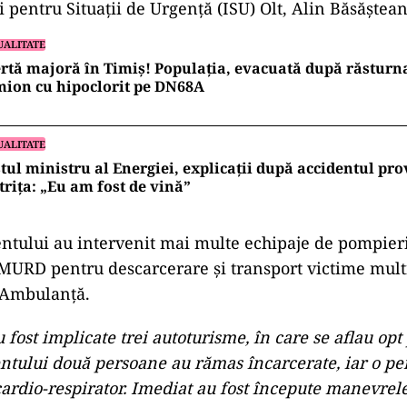
ad
oană a decedat şi alte două persoane au fost rănite 
a Spitalul Judeţean de Urgenţă Slatina, în urma unui 
plicate trei autovehicule pe DN 65 Slatina – Piteşti, 
lea Mare, a informat miercuri seara purtătorul de cuv
i pentru Situaţii de Urgenţă (ISU) Olt, Alin Băsăştea
UALITATE
rtă majoră în Timiș! Populația, evacuată după răsturn
ion cu hipoclorit pe DN68A