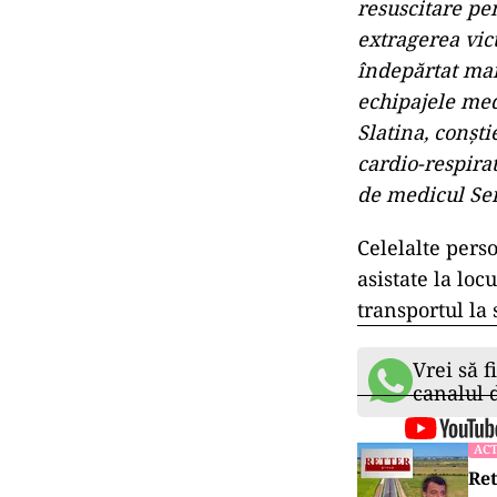
ACT
Fos
Bis
La locul accid
autospeciale S
echipaje de la
„În accident au
urma eveniment
găsită în stop
resuscitare pen
extragerea vic
îndepărtat mai
echipajele med