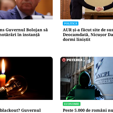
nicările
e răspunde
nța IT a
blice
Alte Articole Importante
POLITICĂ