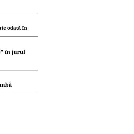
aflat în stop
clarat decedat
anu.
, au fost
uzat
.ro și pe
te situația
ate odată în