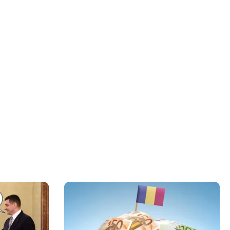
” în jurul
himbă