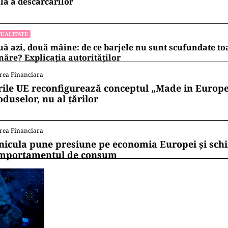
ente, politraumatizate prin accident rutier. Pacientul 
tor nu a răspuns manevrelor de resuscitare, fiind de
viciului Judeţean de Ambulanţă”, a precizat Băsăşte
ane implicate în accident, printre care şi doi minori
ul accidentului de către echipajele medicale şi au ref
spital.
ii mereu la curent cu toate știrile? Urmărește Puterea
 de WhatsApp
UALITATE
ter, gata cu 7 luni înainte de termen pe A0 Nord. Care es
lă a descărcărilor
UALITATE
ă azi, două mâine: de ce barjele nu sunt scufundate to