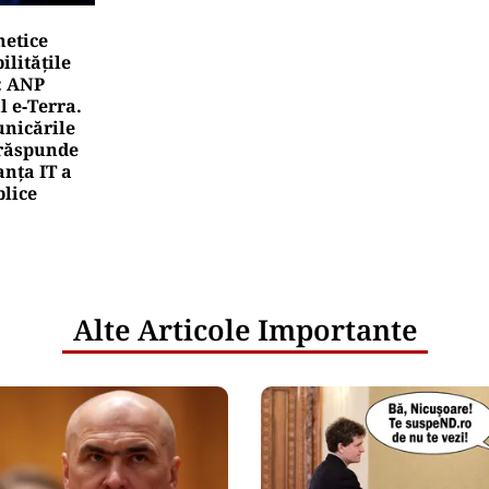
ăre? Explicația autorităților
rea Financiara
rile UE reconfigurează conceptul „Made in Europe
oduselor, nu al țărilor
rea Financiara
nicula pune presiune pe economia Europei și sc
mportamentul de consum
netice
litățile
: ANP
l e‑Terra.