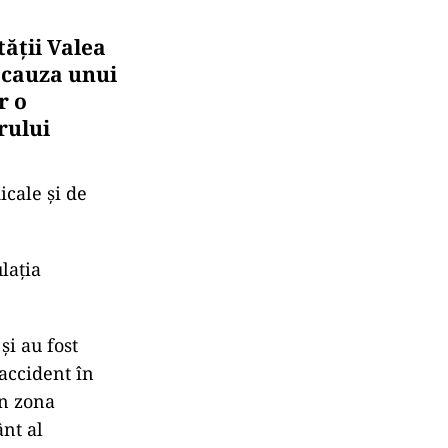
tăţii Valea
 cauza unui
r o
rului
icale şi de
laţia