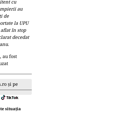
vocat în
i cu
iple precum şi
 persoane. În
soană a fost
e de
itent cu
ompierii au
ţi de
ortate la UPU