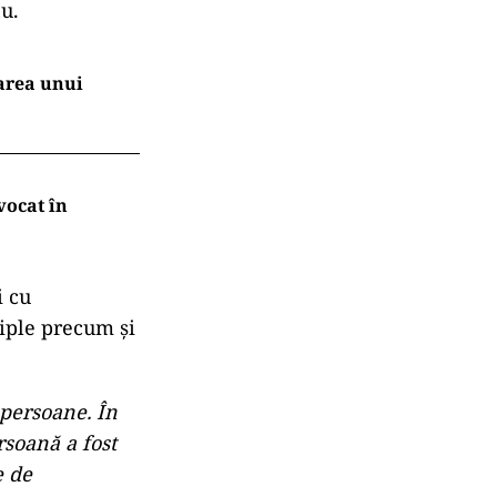
şi au fost
accident în
în zona
ânt al
nu.
area unui