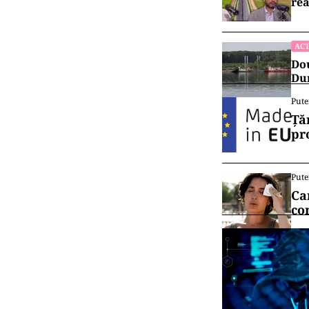
Slatina, conşti
cardio-respira
de medicul Ser
Celelalte perso
asistate la loc
transportul la 
Vrei să f
canalul
ACT
Ret
rea
ACT
Dou