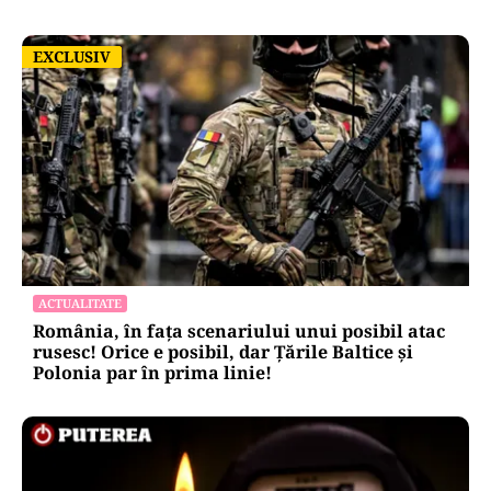
EXCLUSIV
EXCLUSIV
ACTUALITATE
România, în fața scenariului unui posibil atac
rusesc! Orice e posibil, dar Țările Baltice și
Polonia par în prima linie!