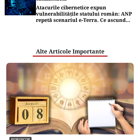
Atacurile cibernetice expun
vulnerabilitățile statului român: ANP
repetă scenariul e‑Terra. Ce ascund
comunicările oficiale și cine răspunde
pentru mentenanța IT a instituțiilor
publice
Alte Articole Importante
HOROSCOP