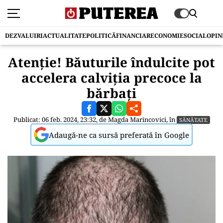
DEZVALUIRI
ACTUALITATE
POLITICĂ
FINANCIAR
ECONOMIE
SOCIAL
OPIN
Atenție! Băuturile îndulcite pot
accelera calviția precoce la
bărbați
Publicat: 06 feb. 2024, 23:32, de
Magda Marincovici
, în
SĂNĂTATE
Adaugă-ne ca sursă preferată în Google