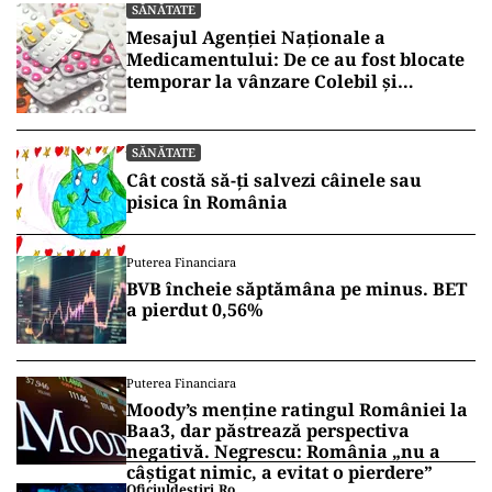
SĂNĂTATE
Mesajul Agenției Naționale a
Medicamentului: De ce au fost blocate
temporar la vânzare Colebil și
Panzcebil
SĂNĂTATE
Cât costă să-ți salvezi câinele sau
pisica în România
Puterea Financiara
BVB încheie săptămâna pe minus. BET
a pierdut 0,56%
Puterea Financiara
Moody’s menține ratingul României la
Baa3, dar păstrează perspectiva
negativă. Negrescu: România „nu a
câștigat nimic, a evitat o pierdere”
Oficiuldestiri.ro