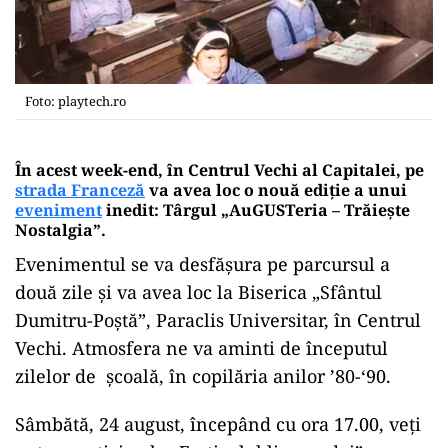
Foto: playtech.ro
În acest week-end, în Centrul Vechi al Capitalei, pe
strada Franceză
va avea loc o nouă ediție a unui
eveniment
inedit: Târgul „AuGUSTeria – Trăiește
Nostalgia”.
Evenimentul se va desfăşura pe parcursul a
două zile şi va avea loc la Biserica „Sfântul
Dumitru-Poştă”, Paraclis Universitar, în Centrul
Vechi. Atmosfera ne va aminti de începutul
zilelor de școală, în copilăria anilor ’80-‘90.
Sâmbătă, 24 august, începând cu ora 17.00, veţi