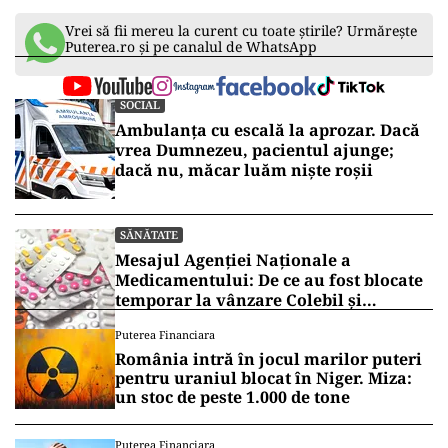
Vrei să fii mereu la curent cu toate știrile? Urmărește
Puterea.ro și pe canalul de WhatsApp
SOCIAL
Ambulanța cu escală la aprozar. Dacă
vrea Dumnezeu, pacientul ajunge;
dacă nu, măcar luăm niște roșii
SĂNĂTATE
Mesajul Agenției Naționale a
Medicamentului: De ce au fost blocate
temporar la vânzare Colebil și
Panzcebil
Puterea Financiara
România intră în jocul marilor puteri
pentru uraniul blocat în Niger. Miza:
un stoc de peste 1.000 de tone
Puterea Financiara