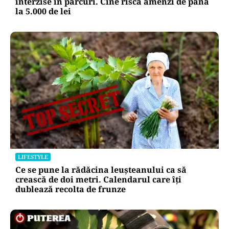
interzise în parcuri. Cine riscă amenzi de până
la 5.000 de lei
LIFESTYLE
Ce se pune la rădăcina leușteanului ca să
crească de doi metri. Calendarul care îți
dublează recolta de frunze