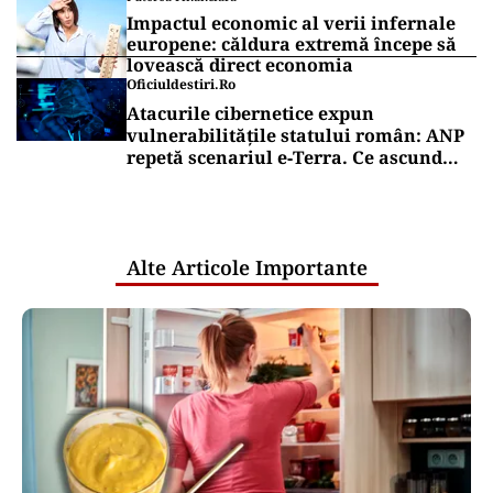
Impactul economic al verii infernale
europene: căldura extremă începe să
lovească direct economia
Oficiuldestiri.ro
Atacurile cibernetice expun
vulnerabilitățile statului român: ANP
repetă scenariul e‑Terra. Ce ascund
comunicările oficiale și cine răspunde
pentru mentenanța IT a instituțiilor
publice
Alte Articole Importante