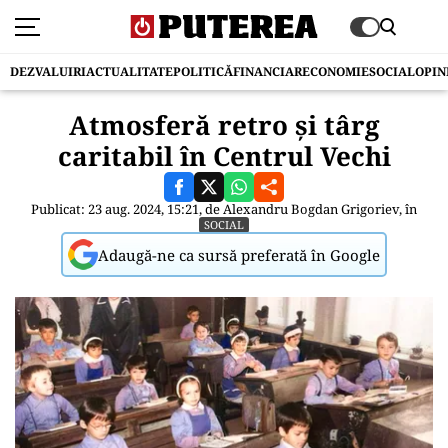
DEZVALUIRI
ACTUALITATE
POLITICĂ
FINANCIAR
ECONOMIE
SOCIAL
OPIN
Atmosferă retro și târg
caritabil în Centrul Vechi
Publicat: 23 aug. 2024, 15:21, de
Alexandru Bogdan Grigoriev
, în
SOCIAL
Adaugă-ne ca sursă preferată în Google