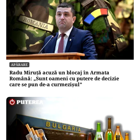
APĂRARE
Radu Miruță acuză un blocaj în Armata
Română: „Sunt oameni cu putere de decizie
care se pun de-a curmezișul”