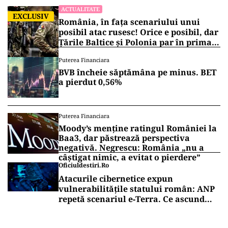
ACTUALITATE
EXCLUSIV
România, în fața scenariului unui
posibil atac rusesc! Orice e posibil, dar
Țările Baltice și Polonia par în prima
linie!
Puterea Financiara
BVB încheie săptămâna pe minus. BET
a pierdut 0,56%
Puterea Financiara
Moody’s menține ratingul României la
Baa3, dar păstrează perspectiva
negativă. Negrescu: România „nu a
câștigat nimic, a evitat o pierdere”
Oficiuldestiri.ro
Atacurile cibernetice expun
vulnerabilitățile statului român: ANP
repetă scenariul e‑Terra. Ce ascund
comunicările oficiale și cine răspunde
pentru mentenanța IT a instituțiilor