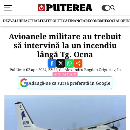
DEZVALUIRI
ACTUALITATE
POLITICĂ
FINANCIAR
ECONOMIE
SOCIAL
OPIN
Avioanele militare au trebuit
să intervină la un incendiu
lângă Tg. Ocna
Publicat: 02 apr. 2024, 23:22, de
Alexandru Bogdan Grigoriev
, în
ACTUALITATE
Adaugă-ne ca sursă preferată în Google