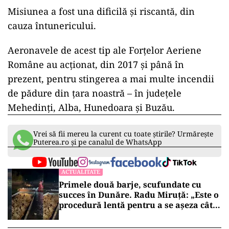
Misiunea a fost una dificilă și riscantă, din
cauza întunericului.
Aeronavele de acest tip ale Forțelor Aeriene
Române au acționat, din 2017 și până în
prezent, pentru stingerea a mai multe incendii
de pădure din țara noastră – în județele
Mehedinți, Alba, Hunedoara și Buzău.
Vrei să fii mereu la curent cu toate știrile? Urmărește
Puterea.ro și pe canalul de WhatsApp
ACTUALITATE
Primele două barje, scufundate cu
succes în Dunăre. Radu Miruță: „Este o
procedură lentă pentru a se așeza cât
mai bine”