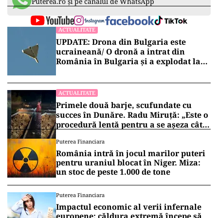
Puterea.ro și pe canalul de WhatsApp
ACTUALITATE
UPDATE: Drona din Bulgaria este
ucraineană/ O dronă a intrat din
România în Bulgaria şi a explodat la
100 de metri de graniţă
ACTUALITATE
Primele două barje, scufundate cu
succes în Dunăre. Radu Miruță: „Este o
procedură lentă pentru a se așeza cât
mai bine”
Puterea Financiara
România intră în jocul marilor puteri
pentru uraniul blocat în Niger. Miza:
un stoc de peste 1.000 de tone
Puterea Financiara
Impactul economic al verii infernale
europene: căldura extremă începe să