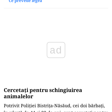
Ce prevede legea
Play
Cercetați pentru schingiuirea
animalelor
Potrivit Poliției Bistrița-Năsăud, cei doi bărbați,