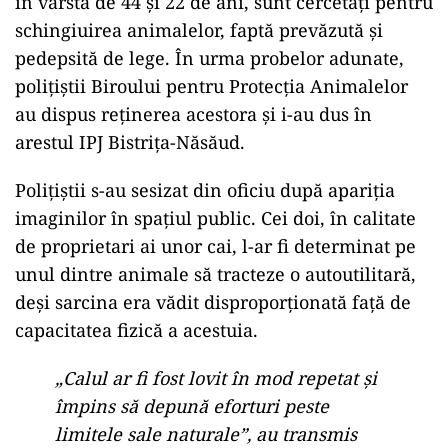
în vârstă de 44 și 22 de ani, sunt cercetați pentru
schingiuirea animalelor, faptă prevăzută și
pedepsită de lege. În urma probelor adunate,
polițiștii Biroului pentru Protecția Animalelor
au dispus reținerea acestora și i-au dus în
arestul IPJ Bistrița-Năsăud.
Polițiștii s-au sesizat din oficiu după apariția
imaginilor în spațiul public. Cei doi, în calitate
de proprietari ai unor cai, l-ar fi determinat pe
unul dintre animale să tracteze o autoutilitară,
deși sarcina era vădit disproporționată față de
capacitatea fizică a acestuia.
„Calul ar fi fost lovit în mod repetat și
împins să depună eforturi peste
limitele sale naturale”, au transmis