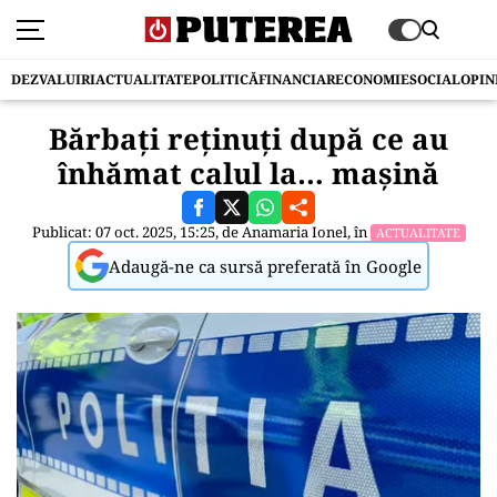
DEZVALUIRI
ACTUALITATE
POLITICĂ
FINANCIAR
ECONOMIE
SOCIAL
OPIN
Bărbaţi reţinuţi după ce au
înhămat calul la… maşină
Publicat: 07 oct. 2025, 15:25, de
Anamaria Ionel
, în
ACTUALITATE
Adaugă-ne ca sursă preferată în Google