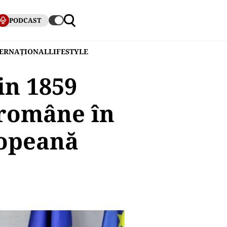
PODCAST
TERNAȚIONAL
LIFESTYLE
in 1859
 române în
ropeană