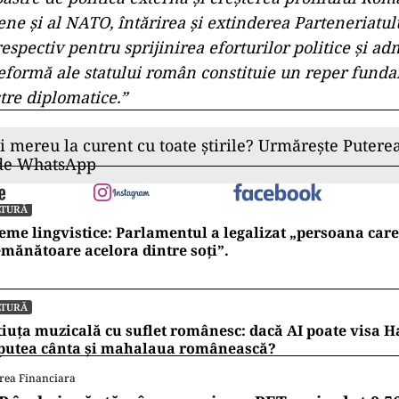
ne și al NATO, întărirea și extinderea Parteneriatulu
respectiv pentru sprijinirea eforturilor politice și ad
reformă ale statului român constituie un reper fund
stre diplomatice.”
ii mereu la curent cu toate știrile? Urmărește Puterea
 de WhatsApp
LTURĂ
eme lingvistice: Parlamentul a legalizat „persoana care 
mănătoare acelora dintre soți”.
LTURĂ
iuța muzicală cu suflet românesc: dacă AI poate visa H
 putea cânta și mahalaua românească?
rea Financiara