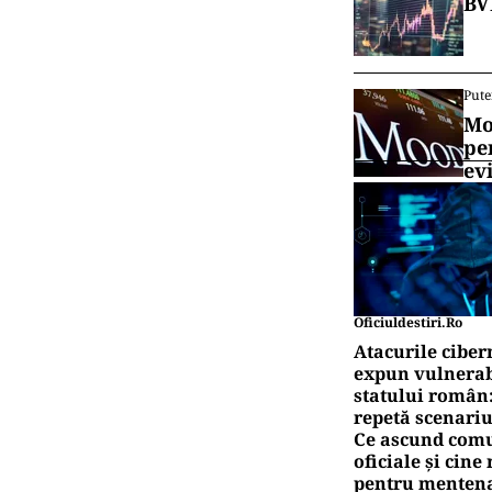
BV
Pute
Mo
pe
ev
Oficiuldestiri.ro
Atacurile ciber
expun vulnerabi
statului român
repetă scenariu
Ce ascund comu
oficiale și cin
pentru mentena