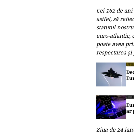
Cei 162 de ani
astfel, să refl
statutul nostru
euro-atlantic, 
poate avea pri
respectarea și
INT
Dec
Eu
TEH
Eur
ar 
Ziua de 24 ian