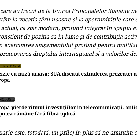
 care au trecut de la Unirea Principatelor Române 
ectăm la vocația țării noastre și la oportunitățile care
 actual, ca stat modern, profund integrat în spațiul 
conștient de poziția sa în lume și de contribuția acti
n exercitarea atașamentului profund pentru multilat
 promovarea dreptului internațional și a valorilor d
ERNAȚIONAL
izie cu miză uriașă: SUA discută extinderea prezenței 
ropa
NOLOGIE
opa pierde ritmul investițiilor în telecomunicații. Mi
putea rămâne fără fibră optică
uarie este, totodată, un prilej în plus să ne amintim