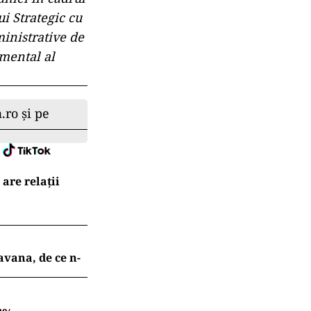
i Strategic cu
ministrative de
amental al
.ro și pe
are relații
avana, de ce n-