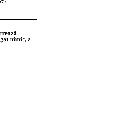
6%
strează
gat nimic, a