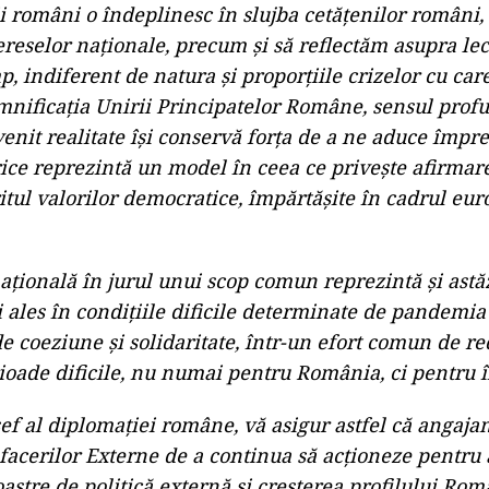
i români o îndeplinesc în slujba cetățenilor români,
ntereselor naționale, precum și să reflectăm asupra lec
mp, indiferent de natura și proporțiile crizelor cu ca
mnificația Unirii Principatelor Române, sensul profu
enit realitate își conservă forța de a ne aduce împreu
rice reprezintă un model în ceea ce privește afirmare
ritul valorilor democratice, împărtășite în cadrul eur
națională în jurul unui scop comun reprezintă și astă
 ales în condițiile dificile determinate de pandemi
 coeziune și solidaritate, într-un efort comun de re
oade dificile, nu numai pentru România, ci pentru 
 șef al diplomației române, vă asigur astfel că angaj
facerilor Externe de a continua să acționeze pentru
astre de politică externă și creșterea profilului Rom