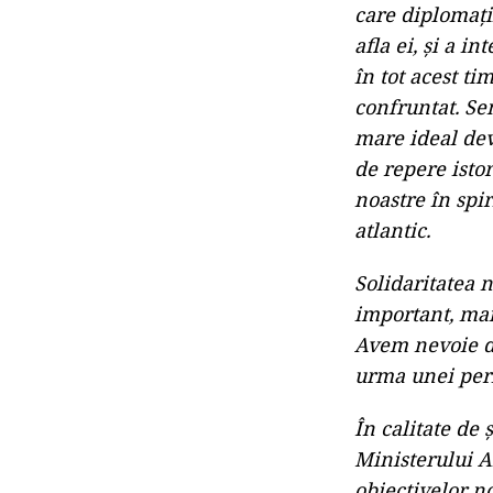
care diplomați
afla ei, și a i
în tot acest ti
confruntat. Se
mare ideal dev
de repere isto
noastre în spi
atlantic.
Solidaritatea 
important, mai
Avem nevoie de
urma unei peri
În calitate de
Ministerului A
obiectivelor no