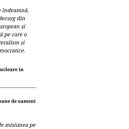
ne îndeamnă,
 decurg din
european și
vă pe care o
eralism și
emocratice.
nucleare în
lioane de oameni
 de misiunea pe