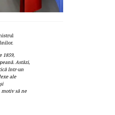
nistrul
nilor.
e 1859,
peană. Astăzi,
ică într-un
lexe ale
și
 motiv să ne