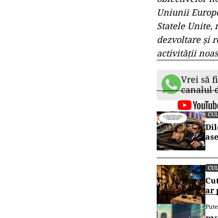
Uniunii Europe
Statele Unite, 
dezvoltare și 
activității noa
Vrei să f
canalul
CU
Dil
ase
CU
Cut
ar
Pute