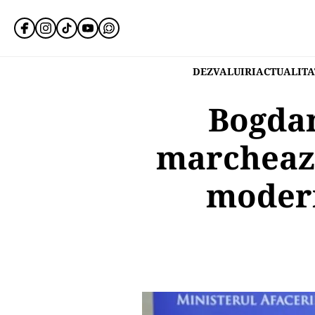
DEZVALUIRI
ACTUALITA
Bogdan
marchează
modern