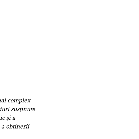
nal complex,
turi susținute
c și a
 a obținerii