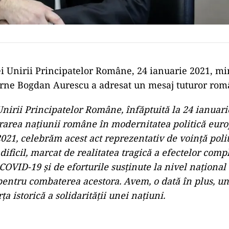
lei Unirii Principatelor Române, 24 ianuarie 2021, mi
erne Bogdan Aurescu a adresat un mesaj tuturor româ
nirii Principatelor Române, înfăptuită la 24 ianuari
area națiunii române în modernitatea politică euro
2021, celebrăm acest act reprezentativ de voință polit
dificil, marcat de realitatea tragică a efectelor comp
OVID-19 și de eforturile susținute la nivel național 
pentru combaterea acestora. Avem, o dată în plus, un
a istorică a solidarității unei națiuni.