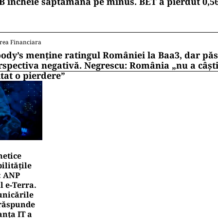
B încheie săptămâna pe minus. BET a pierdut 0,5
rea Financiara
ody’s menține ratingul României la Baa3, dar pă
rspectiva negativă. Negrescu: România „nu a câști
itat o pierdere”
netice
litățile
: ANP
l e‑Terra.
nicările
e răspunde
nța IT a