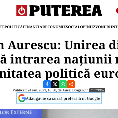
TE
POLITICĂ
FINANCIAR
ECONOMIE
SOCIAL
OPINII
ZVONURI
IN
 Aurescu: Unirea d
 intrarea națiunii
itatea politică eu
Publicat: 24 ian. 2021, 10:50, de
Aurel Drăgan
, în
CULTURĂ
Adaugă-ne ca sursă preferată în Google