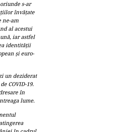
 oriunde s-ar
țiilor învățate
re ne-am
nd al acestui
nă, iar astfel
a identității
opean și euro-
zi un deziderat
a de COVID-19.
dresare în
întreaga lume.
amentul
 atingerea
âniei în cadrul