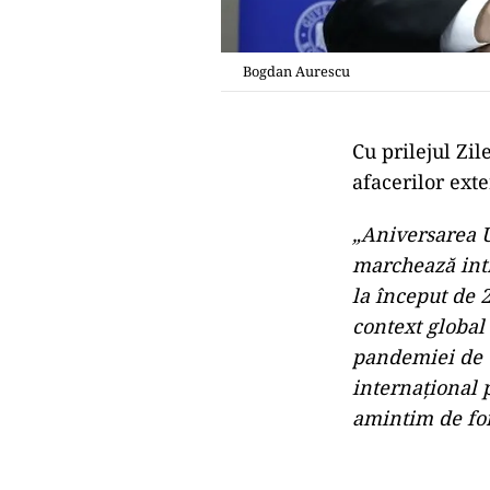
Bogdan Aurescu
Cu prilejul Zi
afacerilor ext
„Aniversarea U
marchează intr
la început de 
context global 
pandemiei de C
internațional 
amintim de forț