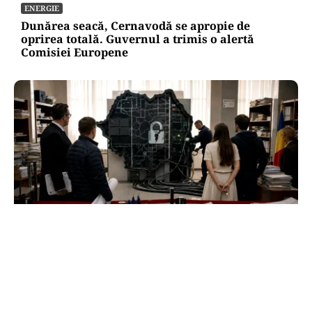
ENERGIE
Dunărea seacă, Cernavodă se apropie de
oprirea totală. Guvernul a trimis o alertă
Comisiei Europene
ACTUALITATE
e-Terra revine săptămâna viitoare, după
aproape o lună de blocaj. Cum vor fi reluate
operațiunile