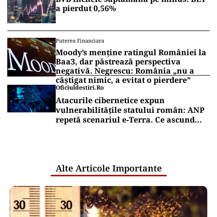
a pierdut 0,56%
Puterea Financiara
Moody’s menține ratingul României la
Baa3, dar păstrează perspectiva
negativă. Negrescu: România „nu a
câștigat nimic, a evitat o pierdere”
Oficiuldestiri.ro
Atacurile cibernetice expun
vulnerabilitățile statului român: ANP
repetă scenariul e‑Terra. Ce ascund
comunicările oficiale și cine răspunde
pentru mentenanța IT a instituțiilor
publice
Alte Articole Importante