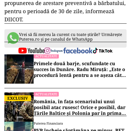
propunerea de arestare preventivă a bărbatului,
pentru o perioadă de 30 de zile, informează
DIICOT.
Vrei să fii mereu la curent cu toate știrile? Urmărește
Puterea.ro și pe canalul de WhatsApp
ACTUALITATE
Primele două barje, scufundate cu
succes în Dunăre. Radu Miruță: „Este o
procedură lentă pentru a se așeza cât
mai bine”
ACTUALITATE
EXCLUSIV
România, în fața scenariului unui
posibil atac rusesc! Orice e posibil, dar
Țările Baltice și Polonia par în prima
linie!
Puterea Financiara
BVB încheie săptămâna pe minus. BET