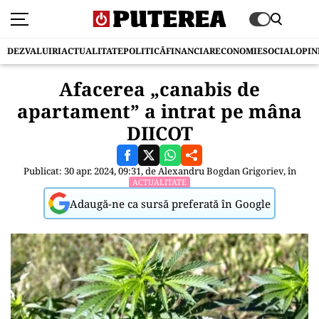
DEZVALUIRI
ACTUALITATE
POLITICĂ
FINANCIAR
ECONOMIE
SOCIAL
OPIN
Afacerea „canabis de
apartament” a intrat pe mâna
DIICOT
Publicat: 30 apr. 2024, 09:31, de
Alexandru Bogdan Grigoriev
, în
ACTUALITATE
Adaugă-ne ca sursă preferată în Google