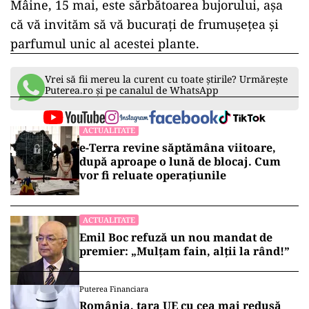
Mâine, 15 mai, este sărbătoarea bujorului, așa
că vă invităm să vă bucurați de frumușețea și
parfumul unic al acestei plante.
Vrei să fii mereu la curent cu toate știrile? Urmărește
Puterea.ro și pe canalul de WhatsApp
ACTUALITATE
e-Terra revine săptămâna viitoare,
după aproape o lună de blocaj. Cum
vor fi reluate operațiunile
ACTUALITATE
Emil Boc refuză un nou mandat de
premier: „Mulțam fain, alții la rând!”
Puterea Financiara
România, țara UE cu cea mai redusă