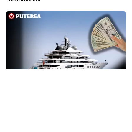
INTERNAȚIONAL
Megayahtul Amadea, confiscat de americani de
la un oligarh rus, a fost scos la vânzare. Noul
proprietar a scos din conturi 187 de milioane de
dolari
TOS
Politica Cookies
Protecția Datelor Personale