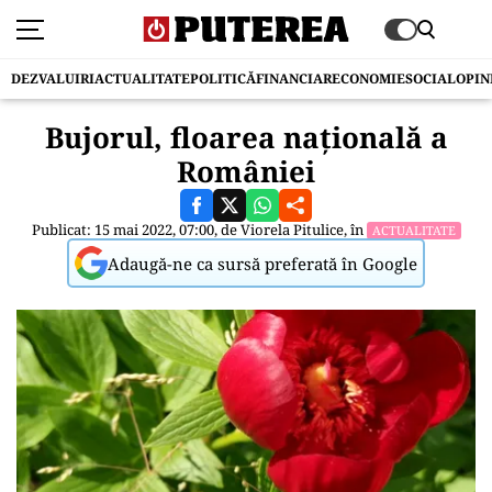
DEZVALUIRI
ACTUALITATE
POLITICĂ
FINANCIAR
ECONOMIE
SOCIAL
OPIN
Bujorul, floarea națională a
României
Publicat: 15 mai 2022, 07:00, de
Viorela Pitulice
, în
ACTUALITATE
Adaugă-ne ca sursă preferată în Google