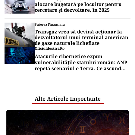
alocare bugetară pe locuitor pentru
cercetare și dezvoltare, în 2025
Puterea Financiara
Transgaz vrea să devină acționar la
dezvoltatorul unui terminal american
de gaze naturale lichefiate
Oficiuldestiri.ro
Atacurile cibernetice expun
vulnerabilitățile statului român: ANP
repetă scenariul e‑Terra. Ce ascund
comunicările oficiale și cine răspunde
pentru mentenanța IT a instituțiilor
publice
Alte Articole Importante