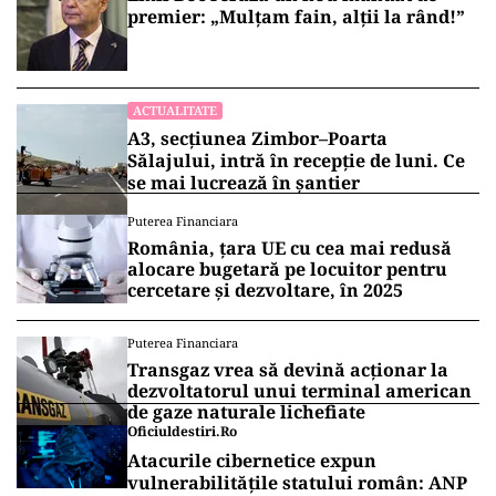
premier: „Mulțam fain, alții la rând!”
ACTUALITATE
A3, secțiunea Zimbor–Poarta
Sălajului, intră în recepție de luni. Ce
se mai lucrează în șantier
Puterea Financiara
România, țara UE cu cea mai redusă
alocare bugetară pe locuitor pentru
cercetare și dezvoltare, în 2025
Puterea Financiara
Transgaz vrea să devină acționar la
dezvoltatorul unui terminal american
de gaze naturale lichefiate
Oficiuldestiri.ro
Atacurile cibernetice expun
vulnerabilitățile statului român: ANP