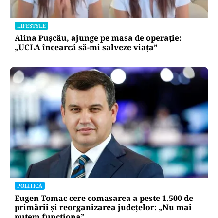
LIFESTYLE
Alina Pușcău, ajunge pe masa de operație:
„UCLA încearcă să-mi salveze viața”
POLITICĂ
Eugen Tomac cere comasarea a peste 1.500 de
primării și reorganizarea județelor: „Nu mai
putem funcționa”