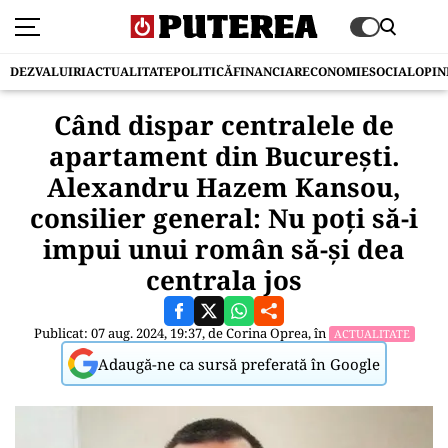
DEZVALUIRI
ACTUALITATE
POLITICĂ
FINANCIAR
ECONOMIE
SOCIAL
OPIN
Când dispar centralele de
apartament din București.
Alexandru Hazem Kansou,
consilier general: Nu poți să-i
impui unui român să-și dea
centrala jos
Publicat: 07 aug. 2024, 19:37, de
Corina Oprea
, în
ACTUALITATE
Adaugă-ne ca sursă preferată în Google