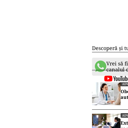
Descoperă și t
Vrei să f
canalul
AD
Obo
au
AD
Ext