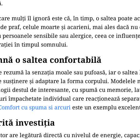
.
care mulți îl ignoră este că, în timp, o saltea poate 
de praf, celule moarte și acarieni, mai ales dacă nu e
u persoanele sensibile sau alergice, ceea ce influenț
rației în timpul somnului.
nă o saltea confortabilă
e rezumă la senzația moale sau pufoasă, iar o saltea
re susținere și adaptare la forma corpului. Modelele
logii destul de interesante, cu spumă cu memorie, la
uri împachetate individual care reacționează separat
Comfort cu spuma si arcuri
este un exemplu excelent 
ită investiția
or are legătură directă cu nivelul de energie, capac