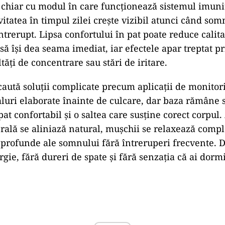
 chiar cu modul în care funcționează sistemul imunit
itatea în timpul zilei crește vizibil atunci când som
ntrerupt. Lipsa confortului în pat poate reduce cali
să își dea seama imediat, iar efectele apar treptat p
ltăți de concentrare sau stări de iritare.
aută soluții complicate precum aplicații de monitori
aluri elaborate înainte de culcare, dar baza rămâne 
at confortabil și o saltea care susține corect corpul
rală se aliniază natural, mușchii se relaxează comple
e profunde ale somnului fără întreruperi frecvente. 
rgie, fără dureri de spate și fără senzația că ai dorm