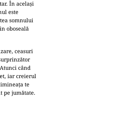
ar. În același
nul este
tatea somnului
rin oboseală
zare, ceasuri
surprinzător
. Atunci când
t, iar creierul
Dimineața te
it pe jumătate.