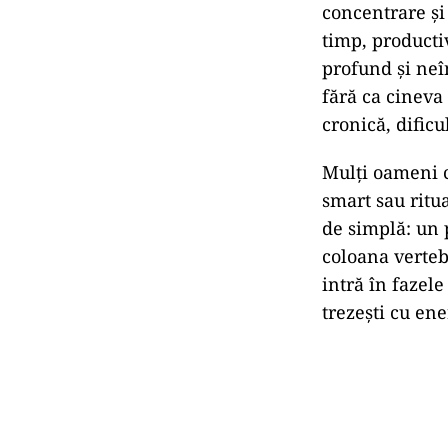
concentrare și
timp, productiv
profund și neî
fără ca cineva 
cronică, dificu
Mulți oameni c
smart sau ritu
de simplă: un p
coloana verteb
intră în fazel
trezești cu ene