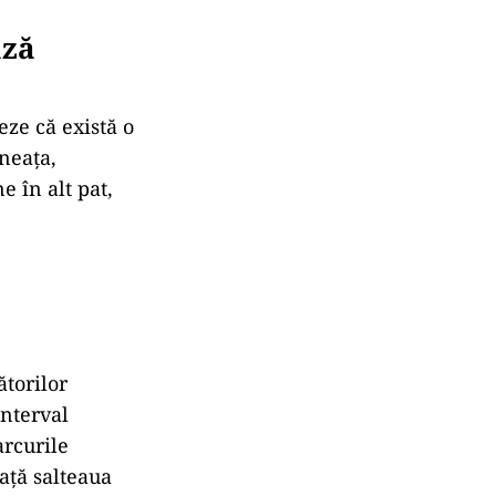
ază
eze că există o
neața,
e în alt pat,
ătorilor
interval
arcurile
ață salteaua