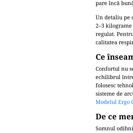
pare încă bună
Un detaliu pe 
2–3 kilograme 
regulat. Pentr
calitatea respi
Ce înseam
Confortul nu s
echilibrul înt
folosesc tehno
sisteme de arc
Modelul Ergo 
De ce mer
Somnul odihnit