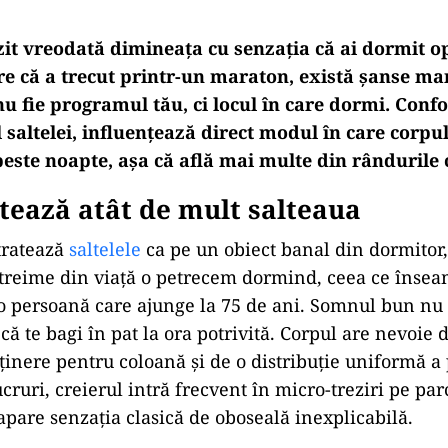
zit vreodată dimineața cu senzația că ai dormit op
re că a trecut printr-un maraton, există șanse mar
 fie programul tău, ci locul în care dormi. Confo
al saltelei, influențează direct modul în care corpul
este noapte, așa că află mai multe din rândurile
tează atât de mult salteaua
tratează
saltelele
ca pe un obiect banal din dormitor,
treime din viață o petrecem dormind, ceea ce însea
o persoană care ajunge la 75 de ani. Somnul bun nu 
ă te bagi în pat la ora potrivită. Corpul are nevoie d
ținere pentru coloană și de o distribuție uniformă a 
ucruri, creierul intră frecvent în micro-treziri pe par
apare senzația clasică de oboseală inexplicabilă.