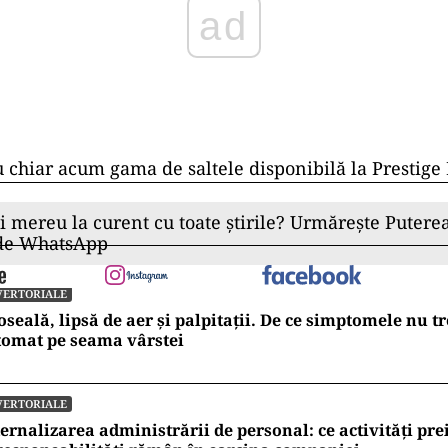
ad
u chiar acum gama de saltele disponibilă la Prestig
ii mereu la curent cu toate știrile? Urmărește Puterea
 de WhatsApp
VERTORIALE
seală, lipsă de aer și palpitații. De ce simptomele nu t
tomat pe seama vârstei
VERTORIALE
ernalizarea administrării de personal: ce activități pre