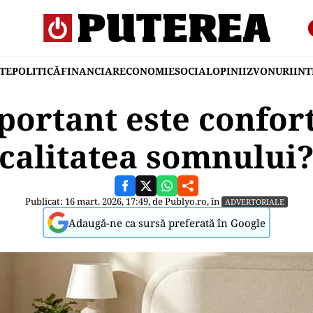
TE
POLITICĂ
FINANCIAR
ECONOMIE
SOCIAL
OPINII
ZVONURI
IN
portant este confor
calitatea somnului
Publicat: 16 mart. 2026, 17:49, de
Publyo.ro
, în
ADVERTORIALE
Adaugă-ne ca sursă preferată în Google