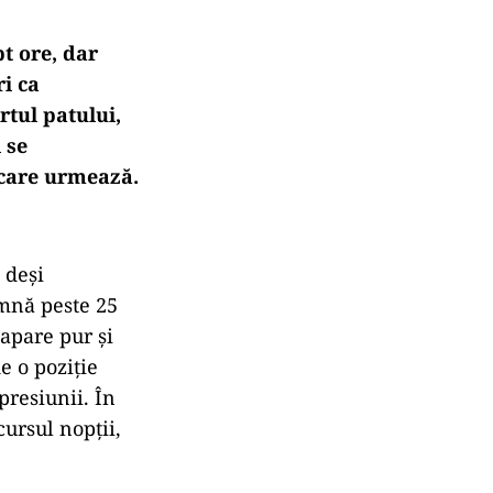
t ore, dar
i ca
rtul patului,
 se
 care urmează.
 deși
mnă peste 25
apare pur și
e o poziție
presiunii. În
cursul nopții,