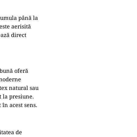
acumula până la
ste aerisită
ează direct
 bună oferă
 moderne
tex natural sau
 la presiune.
în acest sens.
itatea de