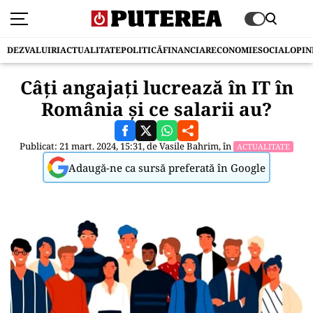
DEZVALUIRI
ACTUALITATE
POLITICĂ
FINANCIAR
ECONOMIE
SOCIAL
OPIN
Câți angajați lucrează în IT în
România și ce salarii au?
Publicat: 21 mart. 2024, 15:31, de
Vasile Bahrim
, în
ACTUALITATE
Adaugă-ne ca sursă preferată în Google