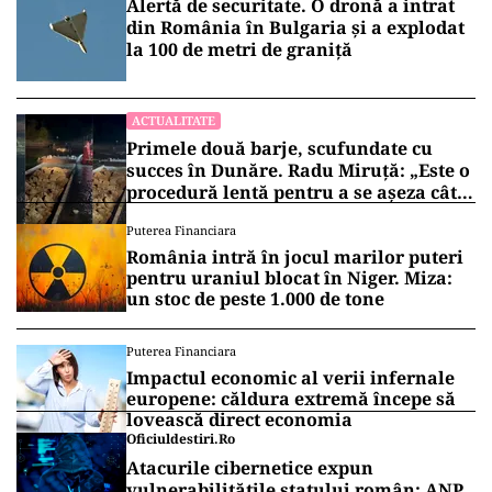
Alertă de securitate. O dronă a intrat
din România în Bulgaria şi a explodat
la 100 de metri de graniţă
ACTUALITATE
Primele două barje, scufundate cu
succes în Dunăre. Radu Miruță: „Este o
procedură lentă pentru a se așeza cât
mai bine”
Puterea Financiara
România intră în jocul marilor puteri
pentru uraniul blocat în Niger. Miza:
un stoc de peste 1.000 de tone
Puterea Financiara
Impactul economic al verii infernale
europene: căldura extremă începe să
lovească direct economia
Oficiuldestiri.ro
Atacurile cibernetice expun
vulnerabilitățile statului român: ANP