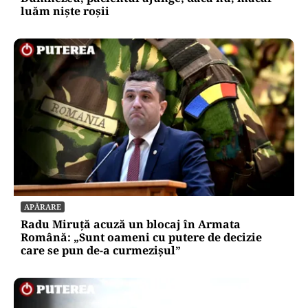
luăm niște roșii
APĂRARE
Radu Miruță acuză un blocaj în Armata
Română: „Sunt oameni cu putere de decizie
care se pun de-a curmezișul”