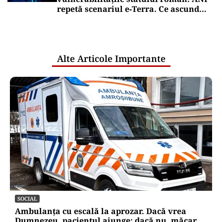
repetă scenariul e‑Terra. Ce ascund
comunicările oficiale și cine răspunde
pentru mentenanța IT a instituțiilor
publice
Alte Articole Importante
SOCIAL
Ambulanța cu escală la aprozar. Dacă vrea
Dumnezeu, pacientul ajunge; dacă nu, măcar