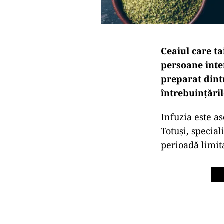
Ceaiul care t
persoane inte
preparat dintr
întrebuințăril
Infuzia este as
Totuși, specia
perioadă limita