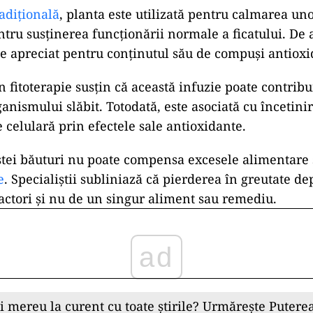
adițională
, planta este utilizată pentru calmarea uno
entru susținerea funcționării normale a ficatului. D
e apreciat pentru conținutul său de compuși antioxi
 fitoterapie susțin că această infuzie poate contribui
ganismului slăbit. Totodată, este asociată cu încetini
 celulară prin efectele sale antioxidante.
ei băuturi nu poate compensa excesele alimentare 
e
. Specialiștii subliniază că pierderea în greutate d
ctori și nu de un singur aliment sau remediu.
ad
ii mereu la curent cu toate știrile? Urmărește Puterea