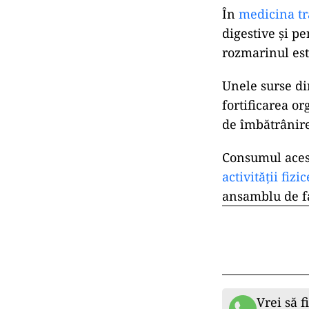
În
medicina tr
digestive și p
rozmarinul est
Unele surse din
fortificarea or
de îmbătrânire
Consumul acest
activității fizic
ansamblu de fa
Vrei să f