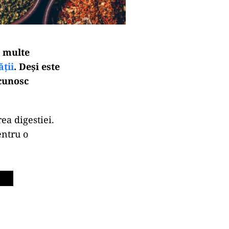
i multe
ății
. Deși este
 cunosc
ea digestiei.
entru o