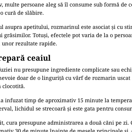
v, multe persoane aleg să îl consume sub formă de c
 cură de slăbire.
ul asupra apetitului, rozmarinul este asociat și cu st
grăsimilor. Totuși, efectele pot varia de la o persoan
a unor rezultate rapide.
repară ceaiul
fuziei nu presupune ingrediente complicate sau ec
 nevoie doar de o linguriță cu vârf de rozmarin uscat 
 clocotită.
 la infuzat timp de aproximativ 15 minute la temper
rval, lichidul se strecoară și este gata pentru consu
t, cura presupune administrarea a două căni pe zi. 
mativ 30 de minute înainte de mesele principale și, 