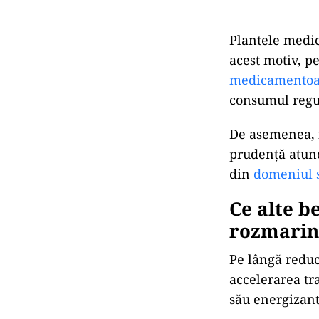
Plantele medic
acest motiv, p
medicamentoa
consumul regul
De asemenea, f
prudență atunc
din
domeniul s
Ce alte b
rozmarin
Pe lângă reduc
accelerarea tr
său energizant