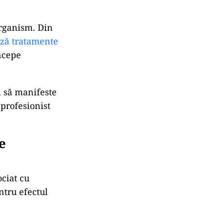
organism. Din
ază tratamente
începe
i să manifeste
profesionist
e
ciat cu
ntru efectul