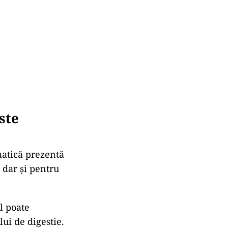
ste
matică prezentă
 dar și pentru
l poate
ui de digestie.