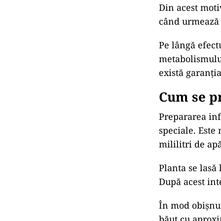
Din acest moti
când urmează o
Pe lângă efect
metabolismului 
există garanți
Cum se p
Prepararea in
speciale. Este
mililitri de apă
Planta se lasă
După acest inte
În mod obișnui
băut cu aproxi