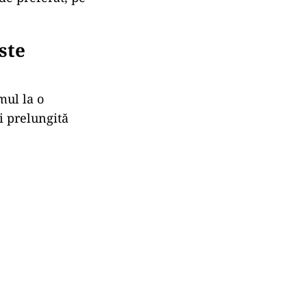
ste
mul la o
i prelungită