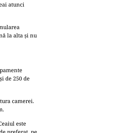
eai atunci
imularea
ă la alta și nu
hipamente
și de 250 de
atura camerei.
m.
Ceaiul este
de preferat, pe