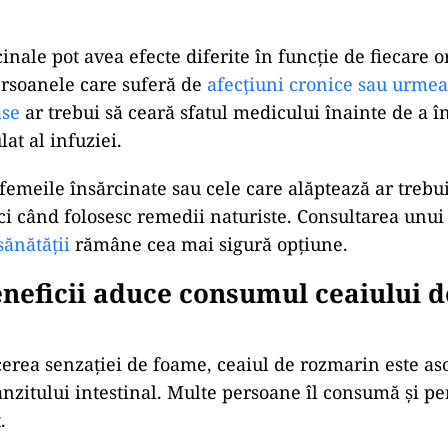
inale pot avea efecte diferite în funcție de fiecare 
ersoanele care suferă de
afecțiuni cronice sau urme
se
ar trebui să ceară sfatul medicului înainte de a 
at al infuziei.
emeile însărcinate sau cele care alăptează ar trebu
i când folosesc remedii naturiste. Consultarea unui 
ănătății
rămâne cea mai sigură opțiune.
eneficii aduce consumul ceaiului d
erea senzației de foame, ceaiul de rozmarin este aso
anzitului intestinal. Multe persoane îl consumă și pe
.