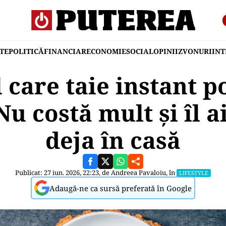
TE
POLITICĂ
FINANCIAR
ECONOMIE
SOCIAL
OPINII
ZVONURI
IN
 care taie instant p
u costă mult și îl ai
deja în casă
Publicat: 27 iun. 2026, 22:23, de
Andreea Pavaloiu
, în
LIFESTYLE
Adaugă-ne ca sursă preferată în Google