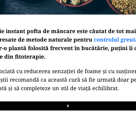
aie instant pofta de mâncare este căutat de tot ma
resate de metode naturale pentru
controlul greut
-o plantă folosită frecvent în bucătărie, puțini îi
e din fitoterapie.
ociată cu reducerea senzației de foame și cu susținer
liștii recomandă ca această cură să fie urmată doar p
tă și să completeze un stil de viață echilibrat.
Play