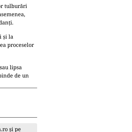
r tulburări
e asemenea,
danți.
 și la
rea proceselor
sau lipsa
epinde de un
.ro și pe