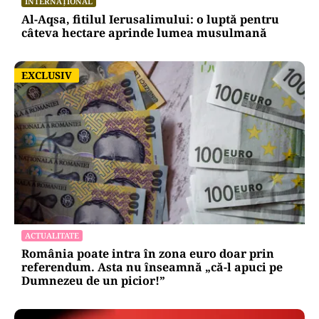
INTERNAȚIONAL
Al-Aqsa, fitilul Ierusalimului: o luptă pentru
câteva hectare aprinde lumea musulmană
EXCLUSIV
EXCLUSIV
ACTUALITATE
România poate intra în zona euro doar prin
referendum. Asta nu înseamnă „că-l apuci pe
Dumnezeu de un picior!”