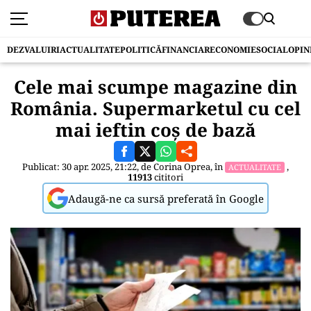
DEZVALUIRI
ACTUALITATE
POLITICĂ
FINANCIAR
ECONOMIE
SOCIAL
OPIN
Cele mai scumpe magazine din
România. Supermarketul cu cel
mai ieftin coș de bază
Publicat: 30 apr. 2025, 21:22, de
Corina Oprea
, în
,
ACTUALITATE
11913
cititori
Adaugă-ne ca sursă preferată în Google