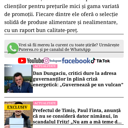
clienților pentru prețurile mici și gama variată
de promoții. Fiecare dintre ele oferă o selecție
solidă de produse alimentare și nealimentare,
cu un raport bun calitate-preț.
Vrei să fii mereu la curent cu toate știrile? Urmărește
Puterea.ro și pe canalul de WhatsApp
ACTUALITATE
Dan Dungaciu, critici dure la adresa
guvernanților în plină criză
energetică: „Guvernează pe un vulcan”
ACTUALITATE
EXCLUSIV
Prefectul de Timiș, Paul Finta, anunță
că nu se consideră dator nimănui, în
scandalul Fritz! „Nu am a mă teme de
nimic!”