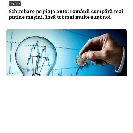
AUTO
Schimbare pe piața auto: românii cumpără mai
puține mașini, însă tot mai multe sunt noi
ECONOMIE
Cel mai scump kilowatt e cel pe care nu-l poți
muta