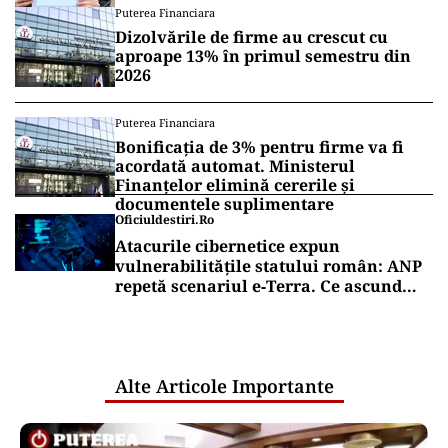
Puterea Financiara
Dizolvările de firme au crescut cu
aproape 13% în primul semestru din
2026
Puterea Financiara
Bonificația de 3% pentru firme va fi
acordată automat. Ministerul
Finanțelor elimină cererile și
documentele suplimentare
Oficiuldestiri.ro
Atacurile cibernetice expun
vulnerabilitățile statului român: ANP
repetă scenariul e‑Terra. Ce ascund
comunicările oficiale și cine răspunde
pentru mentenanța IT a instituțiilor
publice
Alte Articole Importante