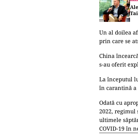
Ale
Tai
Un al doilea af
prin care se a
China încearcă
s-au oferit exp
La începutul lu
în carantină a
Odată cu aprop
2022, regimul 
ultimele săptă
COVID-19 în no