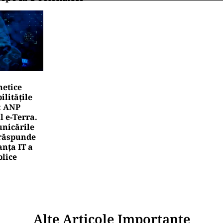
netice
litățile
: ANP
l e‑Terra.
nicările
e răspunde
nța IT a
blice
Alte Articole Importante