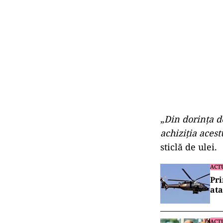
„
Din dorința d
achiziția acest
sticlă de ulei.
ACT
Pri
ata
ACT