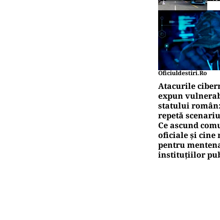
Oficiuldestiri.ro
Atacurile ciber
expun vulnerabi
statului român
repetă scenariu
Ce ascund comu
oficiale și cin
pentru mentena
instituțiilor pu