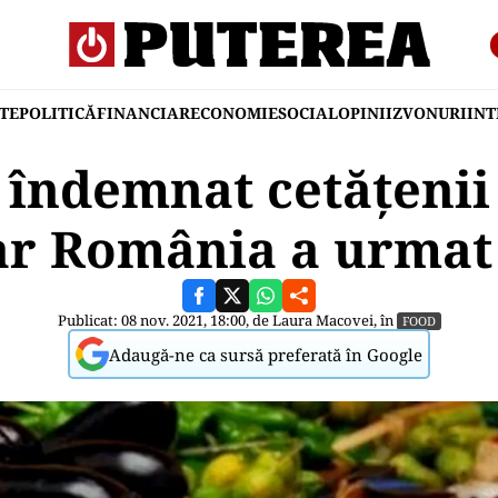
TE
POLITICĂ
FINANCIAR
ECONOMIE
SOCIAL
OPINII
ZVONURI
IN
 îndemnat cetățenii 
iar România a urma
Publicat: 08 nov. 2021, 18:00, de
Laura Macovei
, în
FOOD
Adaugă-ne ca sursă preferată în Google