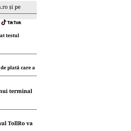
.ro și pe
at testul
 de plată care a
nui terminal
mul TollRo va