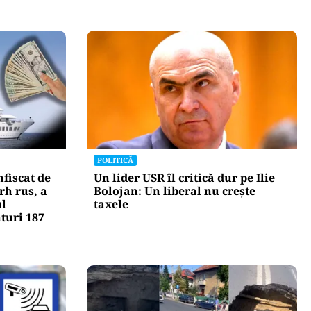
POLITICĂ
fiscat de
Un lider USR îl critică dur pe Ilie
rh rus, a
Bolojan: Un liberal nu crește
ul
taxele
nturi 187