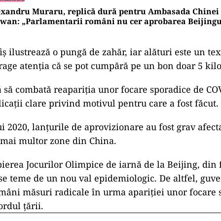
xandru Muraru, replică dură pentru Ambasada Chinei d
wan: „Parlamentarii români nu cer aprobarea Beijingu
iș ilustrează o pungă de zahăr, iar alături este un t
trage atenția că se pot cumpără pe un bon doar 5 ki
 să combată reapariţia unor focare sporadice de CO
licații clare privind motivul pentru care a fost făcut.
i 2020, lanţurile de aprovizionare au fost grav afect
 mai multor zone din China.
ierea Jocurilor Olimpice de iarnă de la Beijing, din 
se teme de un nou val epidemiologic. De altfel, guve
mâni măsuri radicale în urma apariţiei unor focare 
rdul ţării.