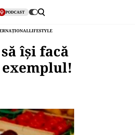
PODCAST
TERNAȚIONAL
LIFESTYLE
să își facă
t exemplul!