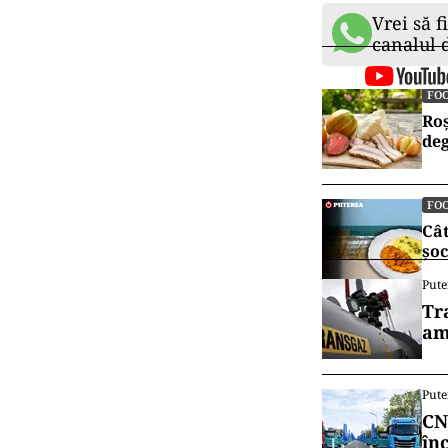
Vrei să f
canalul
FO
Roș
deg
FO
Cât
șoc
Pute
Tr
am
Pute
CN
în