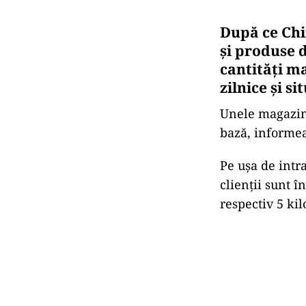
După ce Chin
și produse 
cantități ma
zilnice și s
Unele magazine
bază, informe
Pe ușa de intr
clienții sunt în
respectiv 5 ki