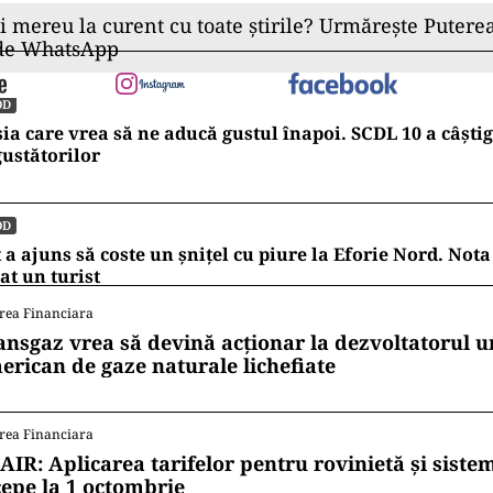
ii mereu la curent cu toate știrile? Urmărește Puterea
 de WhatsApp
OD
ia care vrea să ne aducă gustul înapoi. SCDL 10 a câștig
ustătorilor
OD
 a ajuns să coste un șnițel cu piure la Eforie Nord. Nota
at un turist
rea Financiara
ansgaz vrea să devină acționar la dezvoltatorul u
erican de gaze naturale lichefiate
rea Financiara
AIR: Aplicarea tarifelor pentru rovinietă și siste
cepe la 1 octombrie