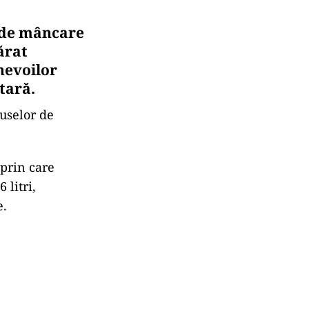
i de mâncare
ărat
 nevoilor
tară.
uselor de
 prin care
 litri,
e.