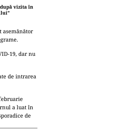
upă vizita în
lui”
ext asemănător
lograme.
VID-19, dar nu
ate de intrarea
februarie
rnul a luat în
sporadice de