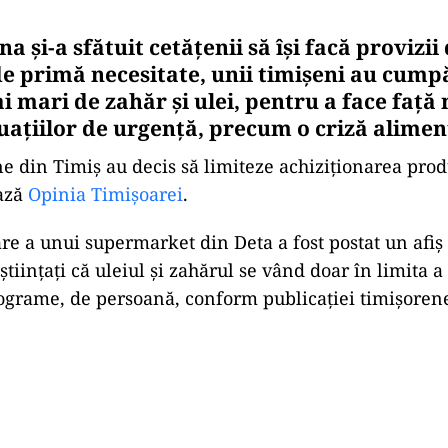
a și-a sfătuit cetățenii să își facă provizi
de primă necesitate, unii timișeni au cump
i mari de zahăr și ulei, pentru a face față
ituațiilor de urgență, precum o criză alimen
 din Timiș au decis să limiteze achiziționarea prod
ază
Opinia Timișoarei
.
are a unui supermarket din Deta a fost postat un afiș
științați că uleiul și zahărul se vând doar în limita a 6
lograme, de persoană, conform publicației timișoren
Play