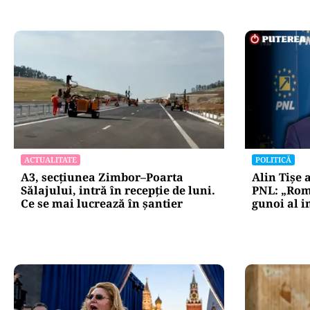
ACTUALITATE
POLITICĂ
A3, secțiunea Zimbor–Poarta
Alin Tișe 
Sălajului, intră în recepție de luni.
PNL: „Rom
Ce se mai lucrează în șantier
gunoi al i