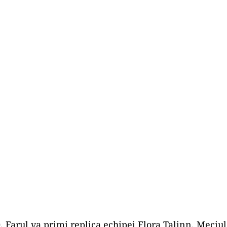
0, Farul va primi replica echipei Flora Talinn. Meciul