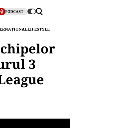
PODCAST
TERNAȚIONAL
LIFESTYLE
echipelor
urul 3
 League