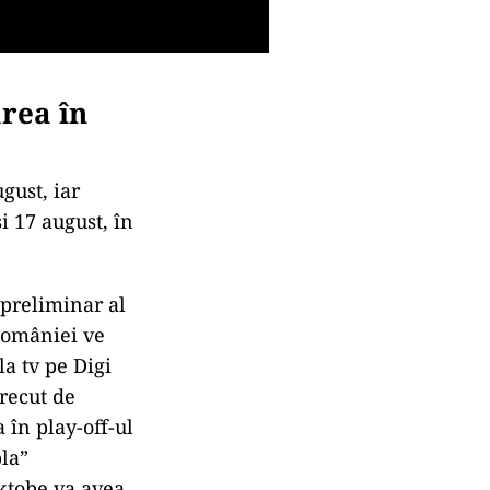
area în
gust, iar
i 17 august, în
 preliminar al
României ve
a tv pe Digi
trecut de
 în play-off-ul
la”
ktobe va avea