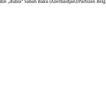
din „dubla” Sabah Baku (Azerbaidjan)/Partizan Belgr