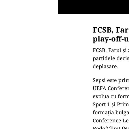
FCSB, Faru
play-off-
FCSB, Farul și
partidele deci
deplasare.
Sepsi este pri
UEFA Conferenc
evolua cu form
Sport 1 și Prim
formația bulg
Conference Lea
Bodo/Glimt (No