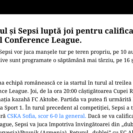
l și Sepsi luptă joi pentru calific
ul Conference League.
 Sepsi vor juca manșele tur pe teren propriu, pe 10 au
sive sunt programate o săptămână mai târziu, pe 16 ș
ma echipă românească ce ia startul în turul al treilea
e League. Joi, de la ora 20:00 câștigătoarea Cupei 
ația kazahă FC Aktobe. Partida va putea fi urmărită l
a Sport 1. În turul precedent al competiției, Sepsi a 
ară
CSKA Sofia, scor 6-0 la general.
Dacă se va califica
gue, Sepsi va juca împotriva învingătoarei din „dub
rvegia)/Pyunik (Armenia). Returul „dublei” cu FC A