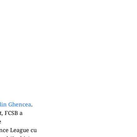
 din Ghencea
.
t, FCSB a
e
ence League cu