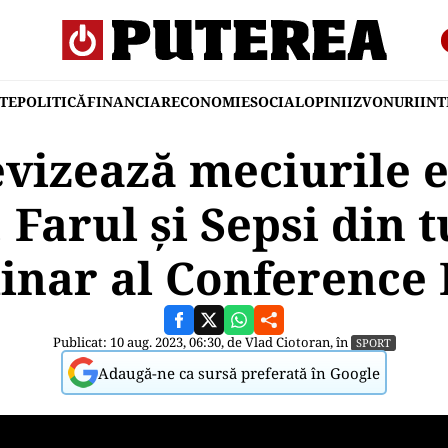
TE
POLITICĂ
FINANCIAR
ECONOMIE
SOCIAL
OPINII
ZVONURI
IN
evizează meciurile 
 Farul și Sepsi din t
inar al Conference
Publicat: 10 aug. 2023, 06:30, de
Vlad Ciotoran
, în
SPORT
Adaugă-ne ca sursă preferată în Google