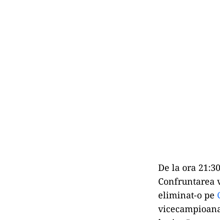
De la ora 21:3
Confruntarea v
eliminat-o pe
vicecampioana