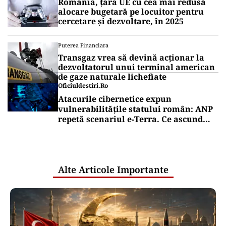
România, țara UE cu cea mai redusă
alocare bugetară pe locuitor pentru
cercetare și dezvoltare, în 2025
Puterea Financiara
Transgaz vrea să devină acționar la
dezvoltatorul unui terminal american
de gaze naturale lichefiate
Oficiuldestiri.ro
Atacurile cibernetice expun
vulnerabilitățile statului român: ANP
repetă scenariul e‑Terra. Ce ascund
comunicările oficiale și cine răspunde
pentru mentenanța IT a instituțiilor
publice
Alte Articole Importante