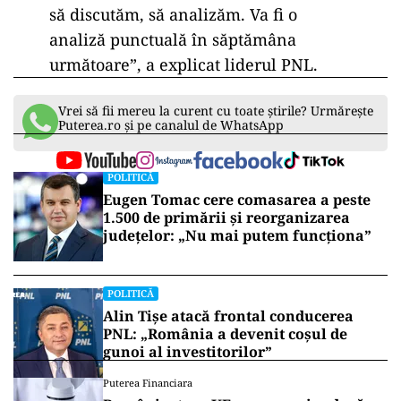
să discutăm, să analizăm. Va fi o
analiză punctuală în săptămâna
următoare”, a explicat liderul PNL.
Vrei să fii mereu la curent cu toate știrile? Urmărește
Puterea.ro și pe canalul de WhatsApp
POLITICĂ
Eugen Tomac cere comasarea a peste
1.500 de primării și reorganizarea
județelor: „Nu mai putem funcționa”
POLITICĂ
Alin Tișe atacă frontal conducerea
PNL: „România a devenit coșul de
gunoi al investitorilor”
Puterea Financiara