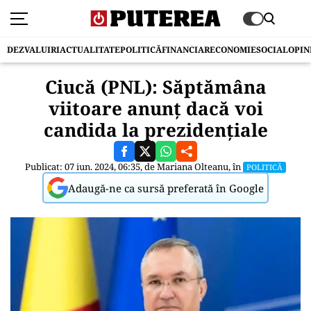
DEZVALUIRI
ACTUALITATE
POLITICĂ
FINANCIAR
ECONOMIE
SOCIAL
OPIN
Ciucă (PNL): Săptămâna
viitoare anunț dacă voi
candida la prezidențiale
Publicat: 07 iun. 2024, 06:35, de
Mariana Olteanu
, în
POLITICĂ
Adaugă-ne ca sursă preferată în Google