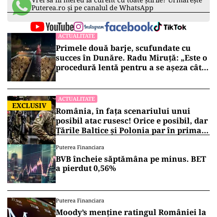
Puterea.ro și pe canalul de WhatsApp
ACTUALITATE
Primele două barje, scufundate cu
succes în Dunăre. Radu Miruță: „Este o
procedură lentă pentru a se așeza cât
mai bine”
ACTUALITATE
EXCLUSIV
România, în fața scenariului unui
posibil atac rusesc! Orice e posibil, dar
Țările Baltice și Polonia par în prima
linie!
Puterea Financiara
BVB încheie săptămâna pe minus. BET
a pierdut 0,56%
Puterea Financiara
Moody’s menține ratingul României la