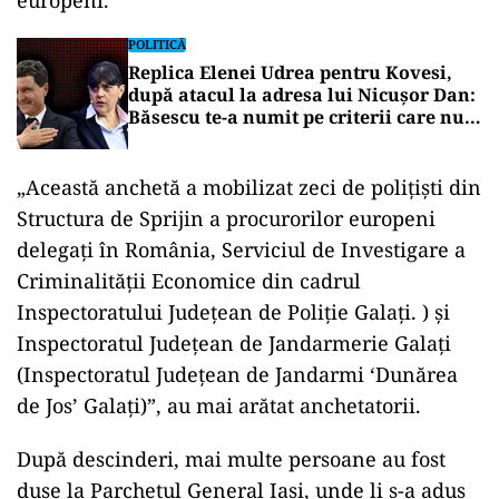
europeni.
POLITICĂ
Replica Elenei Udrea pentru Kovesi,
după atacul la adresa lui Nicușor Dan:
Băsescu te-a numit pe criterii care nu
țin de competență
„Această anchetă a mobilizat zeci de polițiști din
Structura de Sprijin a procurorilor europeni
delegați în România, Serviciul de Investigare a
Criminalității Economice din cadrul
Inspectoratului Județean de Poliție Galați. ) și
Inspectoratul Județean de Jandarmerie Galați
(Inspectoratul Județean de Jandarmi ‘Dunărea
de Jos’ Galați)”, au mai arătat anchetatorii.
După descinderi, mai multe persoane au fost
duse la Parchetul General Iași, unde li s-a adus