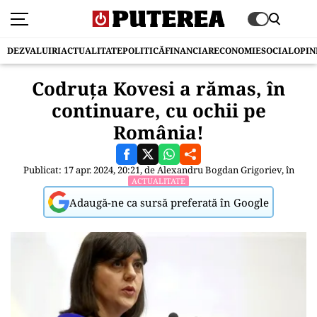
DEZVALUIRI
ACTUALITATE
POLITICĂ
FINANCIAR
ECONOMIE
SOCIAL
OPIN
Codruța Kovesi a rămas, în
continuare, cu ochii pe
România!
Publicat: 17 apr. 2024, 20:21, de
Alexandru Bogdan Grigoriev
, în
ACTUALITATE
Adaugă-ne ca sursă preferată în Google