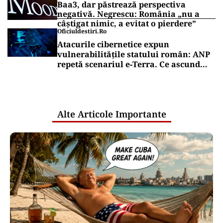
Baa3, dar păstrează perspectiva
negativă. Negrescu: România „nu a
câștigat nimic, a evitat o pierdere”
Oficiuldestiri.ro
Atacurile cibernetice expun
vulnerabilitățile statului român: ANP
repetă scenariul e‑Terra. Ce ascund
comunicările oficiale și cine răspunde
pentru mentenanța IT a instituțiilor
publice
Alte Articole Importante