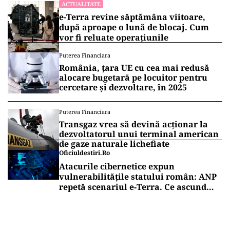
ACTUALITATE
e-Terra revine săptămâna viitoare,
după aproape o lună de blocaj. Cum
vor fi reluate operațiunile
Puterea Financiara
România, țara UE cu cea mai redusă
alocare bugetară pe locuitor pentru
cercetare și dezvoltare, în 2025
Puterea Financiara
Transgaz vrea să devină acționar la
dezvoltatorul unui terminal american
de gaze naturale lichefiate
Oficiuldestiri.ro
Atacurile cibernetice expun
vulnerabilitățile statului român: ANP
repetă scenariul e‑Terra. Ce ascund
comunicările oficiale și cine răspunde
pentru mentenanța IT a instituțiilor
publice