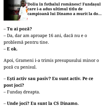
Doliu în fotbalul românesc! Fundașul
care i-a adus ultimul titlu de
campioană lui Dinamo a murit la doar
45 de ani
–
Tu ai poză?
– Da, dar am aproape 16 ani, dacă nu e o
problemă pentru tine.
–
E ok.
Apoi, Grameni i-a trimis presupusului minor o
poză cu penisul.
–
Ești activ sau pasiv? Eu sunt activ. Pe ce
post joci?
– Fundaș dreapta.
–
Unde joci? Eu sunt la CS Dinamo.