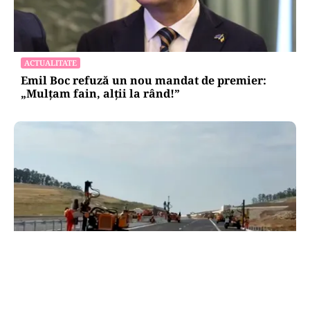
ACTUALITATE
Emil Boc refuză un nou mandat de premier:
„Mulțam fain, alții la rând!”
ACTUALITATE
A3, secțiunea Zimbor–Poarta Sălajului, intră în