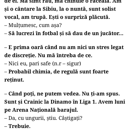
de el. Mă simt rău, mă chinuie o răceală. Am
și o cântare la Sibiu, la o nuntă, sunt solist
vocal, am trupă. Ești o surpriză plăcută.
– Mulțumesc, cum așa?
–
Să lucrezi în fotbal și să dau de un jucător…
–
E prima oară când nu am nici un stres legat
de discreție. Nu mă întreba de ce.
– Nici eu, pari safe (n.r – sigur)
–
Probabil chimia, de regulă sunt foarte
reținut.
–
Când poți, ne putem vedea. Nu ți-am spus.
Sunt și Crainic la Dinamo în Liga 1. Avem luni
pe Arena Națională barajul.
–
Da, cu ungurii, știu. Câștigați?
–
Trebuie.