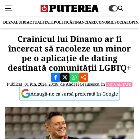
DEZVALUIRI
ACTUALITATE
POLITICĂ
FINANCIAR
ECONOMIE
SOCIAL
OPIN
Crainicul lui Dinamo ar fi
încercat să racoleze un minor
pe o aplicație de dating
destinată comunității LGBTQ+
Publicat: 01 iun. 2024, 20:38, de
Andrei Ceausescu
, în
ACTUALITATE
Adaugă-ne ca sursă preferată în Google