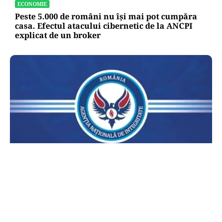
ECONOMIE
Peste 5.000 de români nu își mai pot cumpăra
casa. Efectul atacului cibernetic de la ANCPI
explicat de un broker
POLITICĂ
Lovitură pentru legea ANI: USR și PNL au
sesizat CCR. Decizia poate influența banii din
PNRR