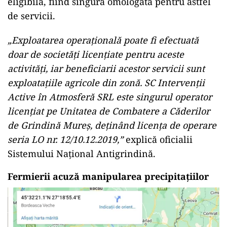
eligibilă, fiind singura omologată pentru astfel
de servicii.
„Exploatarea operațională poate fi efectuată
doar de societăți licențiate pentru aceste
activități, iar beneficiarii acestor servicii sunt
exploatațiile agricole din zonă. SC Intervenții
Active în Atmosferă SRL este singurul operator
licențiat pe Unitatea de Combatere a Căderilor
de Grindină Mureș, deținând licența de operare
seria LO nr. 12/10.12.2019,”
explică oficialii
Sistemului Național Antigrindină.
Fermierii acuză manipularea precipitațiilor