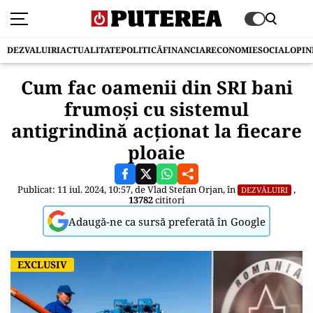
DEZVALUIRI
ACTUALITATE
POLITICĂ
FINANCIAR
ECONOMIE
SOCIAL
OPIN
Cum fac oamenii din SRI bani
frumoși cu sistemul
antigrindină acționat la fiecare
ploaie
Publicat: 11 iul. 2024, 10:57, de
Vlad Stefan Orjan
, în
,
DEZVĂLUIRI
13782
cititori
Adaugă-ne ca sursă preferată în Google
EXCLUSIV