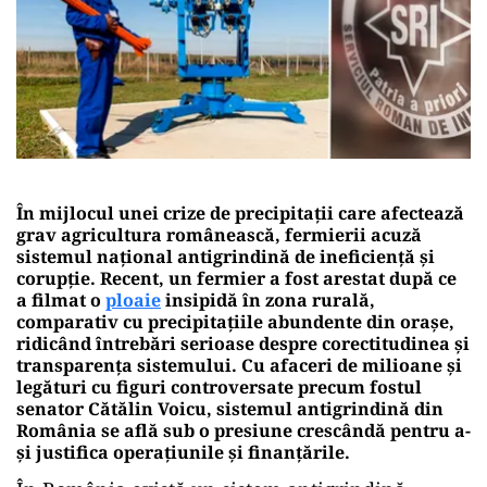
În mijlocul unei crize de precipitații care afectează
grav agricultura românească, fermierii acuză
sistemul național antigrindină de ineficiență și
corupție. Recent, un fermier a fost arestat după ce
a filmat o
ploaie
insipidă în zona rurală,
comparativ cu precipitațiile abundente din orașe,
ridicând întrebări serioase despre corectitudinea și
transparența sistemului. Cu afaceri de milioane și
legături cu figuri controversate precum fostul
senator Cătălin Voicu, sistemul antigrindină din
România se află sub o presiune crescândă pentru a-
și justifica operațiunile și finanțările.