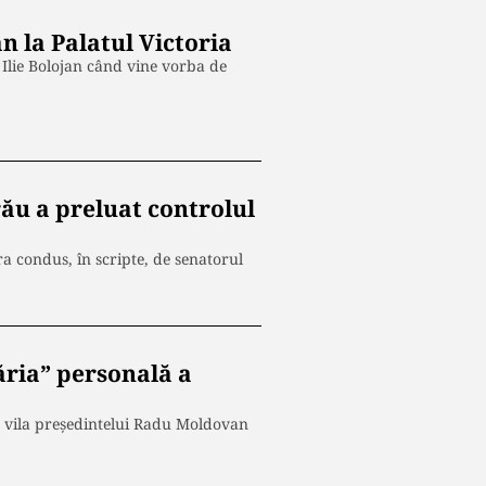
an la Palatul Victoria
 Ilie Bolojan când vine vorba de
rău a preluat controlul
ra condus, în scripte, de senatorul
ăria” personală a
la vila președintelui Radu Moldovan