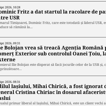
Apr. 2026, 10:28
ominic Fritz a dat startul la racolare de 
ătre USR
marul Timișoarei, Dominic Fritz, care este totodată și liderul USR, e
nduce să rămână la…
Apr. 2026, 09:31
ie Bolojan vrea să treacă Agenția Română p
omerț Exterior sub controlul Oanei Țoiu, l
xterne
mierul Ilie Bolojan este disperat să facă jocurile celor de la USR și,
rprinzătoare…
Apr. 2026, 08:31
ilul Iașiului, Mihai Chirică, a fost ignorat
neral Cristina Chiriac în dosarul afacerist
aslui
ualul primar liberal al Iașiului, Mihai Chirică, este un client vechi