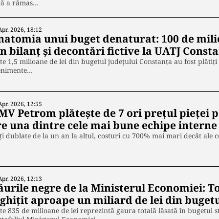
tă a rămas…
Apr. 2026, 18:12
natomia unui buget denaturat: 100 de milio
n bilanț și decontări fictive la UATJ Const
te 1,5 milioane de lei din bugetul județului Constanța au fost plătiți 
enimente…
Apr. 2026, 12:55
V Petrom plătește de 7 ori prețul pieței p
re una dintre cele mai bune echipe intern
ți dublate de la un an la altul, costuri cu 700% mai mari decât ale
Apr. 2026, 12:13
ăurile negre de la Ministerul Economiei: T
ghițit aproape un miliard de lei din bugetu
te 835 de milioane de lei reprezintă gaura totală lăsată în bugetul s