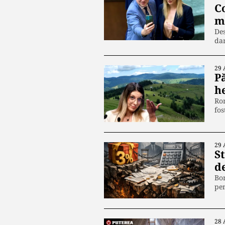
Co
m
Des
da
29 
P
h
Rom
fos
29 
St
d
Bon
pe
28 