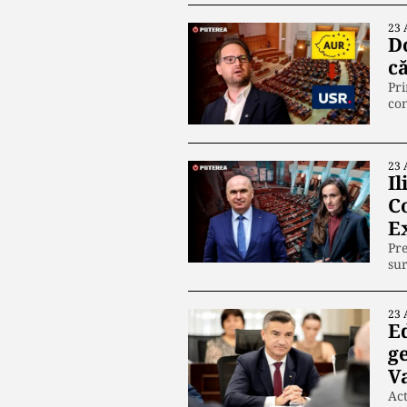
23 
D
c
Pri
co
23 
Il
C
E
Pre
su
23 
Ed
ge
V
Act