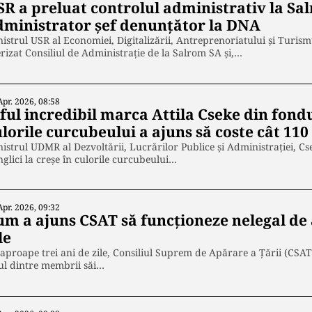
SR a preluat controlul administrativ la Sa
dministrator șef denunțător la DNA
istrul USR al Economiei, Digitalizării, Antreprenoriatului și Turis
rizat Consiliul de Administrație de la Salrom SA și,…
Apr. 2026, 08:58
aful incredibil marca Attila Cseke din fond
ulorile curcubeului a ajuns să coste cât 1
istrul UDMR al Dezvoltării, Lucrărilor Publice și Administrației, Cse
glici la creșe în culorile curcubeului…
Apr. 2026, 09:32
um a ajuns CSAT să funcționeze nelegal de 
le
aproape trei ani de zile, Consiliul Suprem de Apărare a Țării (CSAT
ul dintre membrii săi…