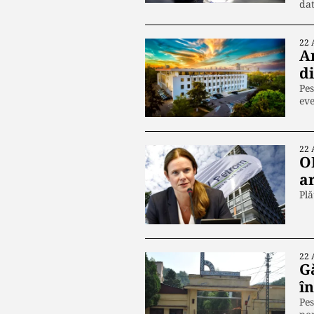
da
22 
A
di
Pes
ev
22 
OM
a
Plă
22 
G
în
Pes