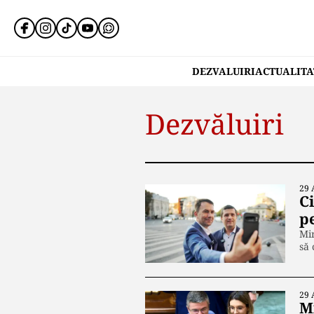
DEZVALUIRI
ACTUALITA
Dezvăluiri
29 
C
p
Min
să 
29 
Mi