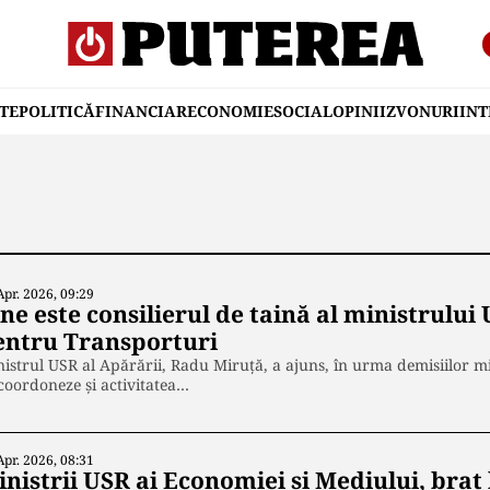
TE
POLITICĂ
FINANCIAR
ECONOMIE
SOCIAL
OPINII
ZVONURI
IN
Apr. 2026, 09:29
ine este consilierul de taină al ministrulu
entru Transporturi
istrul USR al Apărării, Radu Miruță, a ajuns, în urma demisiilor mi
coordoneze și activitatea…
Apr. 2026, 08:31
niștrii USR ai Economiei și Mediului, braț 