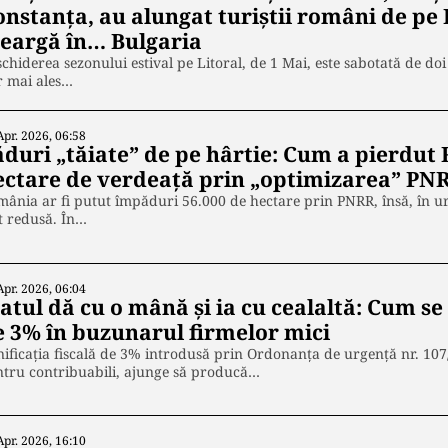
nstanța, au alungat turiștii români de pe 
eargă în… Bulgaria
chiderea sezonului estival pe Litoral, de 1 Mai, este sabotată de do
r mai ales…
Apr. 2026, 06:58
ăduri „tăiate” de pe hârtie: Cum a pierdut
ectare de verdeață prin „optimizarea” PN
ânia ar fi putut împăduri 56.000 de hectare prin PNRR, însă, în ur
t redusă. În…
Apr. 2026, 06:04
atul dă cu o mână și ia cu cealaltă: Cum se
e 3% în buzunarul firmelor mici
ificația fiscală de 3% introdusă prin Ordonanța de urgență nr. 107
ntru contribuabili, ajunge să producă…
Apr. 2026, 16:10