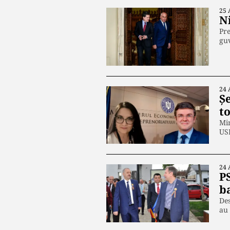
25 
Ni
Pre
guv
24 
Ș
t
Min
USR
24 
PS
b
Des
au 