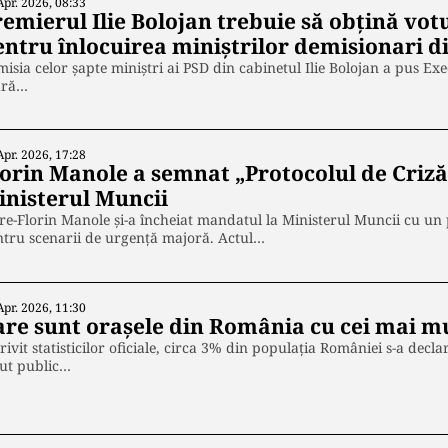
Apr. 2026, 08:33
remierul Ilie Bolojan trebuie să obțină vo
entru înlocuirea miniștrilor demisionari d
isia celor șapte miniștri ai PSD din cabinetul Ilie Bolojan a pus Exe
ară…
Apr. 2026, 17:28
lorin Manole a semnat „Protocolul de Criză”
inisterul Muncii
re-Florin Manole și-a încheiat mandatul la Ministerul Muncii cu un
tru scenarii de urgență majoră. Actul…
Apr. 2026, 11:30
are sunt orașele din România cu cei mai m
rivit statisticilor oficiale, circa 3% din populația României s-a decla
cut public…