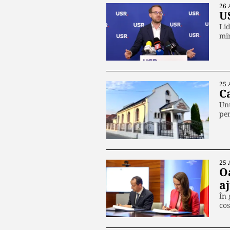
26 
U
Lid
min
25 
Ca
Unu
pen
25 
O
a
În 
co