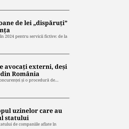
ane de lei „dispăruți”
anța
în 2024 pentru servicii fictive: de la
e avocați externi, deși
e din România
 concurenței și o procedură de…
opul uzinelor care au
l statului
tatului de companiile aflate în