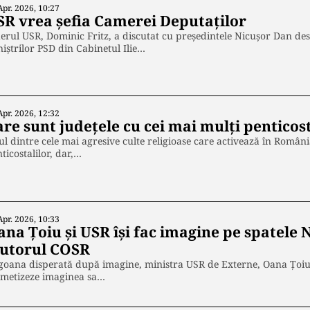
Apr. 2026, 10:27
SR vrea șefia Camerei Deputaților
erul USR, Dominic Fritz, a discutat cu președintele Nicușor Dan des
iștrilor PSD din Cabinetul Ilie…
Apr. 2026, 12:32
re sunt județele cu cei mai mulți penticost
l dintre cele mai agresive culte religioase care activează în România,
ticostalilor, dar,…
Apr. 2026, 10:33
ana Țoiu și USR își fac imagine pe spatele
jutorul COSR
goana disperată după imagine, ministra USR de Externe, Oana Țoiu, 
smetizeze imaginea sa…