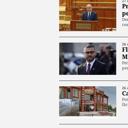
27 
P
p
Dem
ce
26 
F
M
Pet
pen
26 
C
Pot
fă