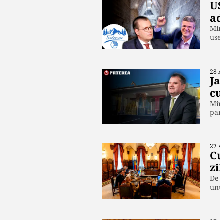
U
a
Min
use
28 
J
c
Min
pan
27 
C
zi
De 
un