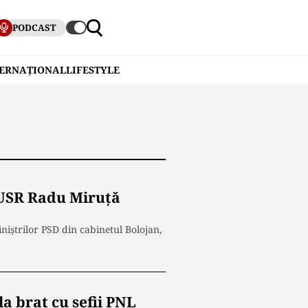
PODCAST
TERNAȚIONAL
LIFESTYLE
i USR Radu Miruță
niștrilor PSD din cabinetul Bolojan,
la braț cu șefii PNL