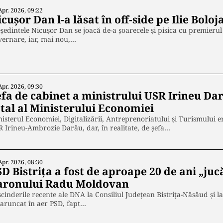
Apr. 2026, 09:22
cușor Dan l-a lăsat în off-side pe Ilie Boloj
ședintele Nicușor Dan se joacă de-a șoarecele și pisica cu premierul
ernare, iar, mai nou,…
Apr. 2026, 09:30
efa de cabinet a ministrului USR Irineu Da
otal al Ministerului Economiei
isterul Economiei, Digitalizării, Antreprenoriatului și Turismului e
 Irineu-Ambrozie Darău, dar, în realitate, de șefa…
Apr. 2026, 08:30
D Bistrița a fost de aproape 20 de ani „juc
aronului Radu Moldovan
cinderile recente ale DNA la Consiliul Județean Bistrița-Năsăud și 
aruncat în aer PSD, fapt…