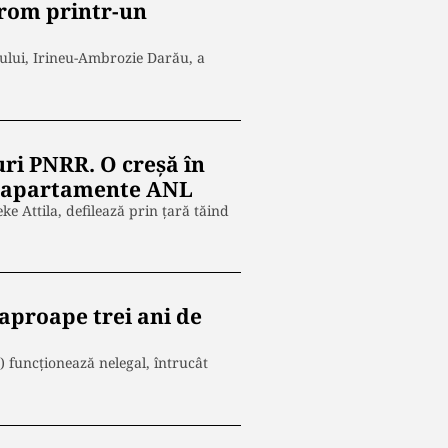
lrom printr-un
mului, Irineu-Ambrozie Darău, a
uri PNRR. O creșă în
10 apartamente ANL
ke Attila, defilează prin țară tăind
aproape trei ani de
) funcționează nelegal, întrucât