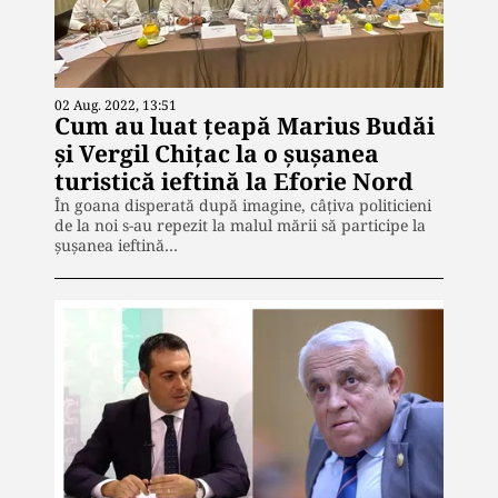
02 Aug. 2022, 13:51
Cum au luat țeapă Marius Budăi
și Vergil Chițac la o șușanea
turistică ieftină la Eforie Nord
În goana disperată după imagine, câțiva politicieni
de la noi s-au repezit la malul mării să participe la
șușanea ieftină…