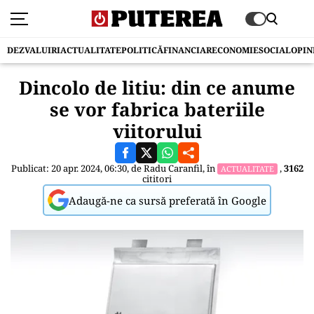
DEZVALUIRI
ACTUALITATE
POLITICĂ
FINANCIAR
ECONOMIE
SOCIAL
OPIN
Dincolo de litiu: din ce anume
se vor fabrica bateriile
viitorului
Publicat: 20 apr. 2024, 06:30, de
Radu Caranfil
, în
,
3162
ACTUALITATE
cititori
Adaugă-ne ca sursă preferată în Google