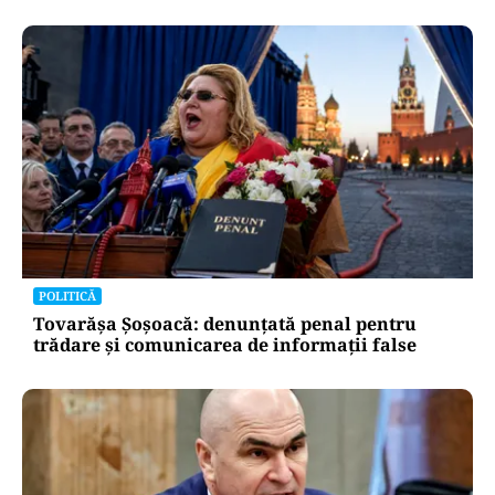
POLITICĂ
Tovarășa Șoșoacă: denunțată penal pentru
trădare și comunicarea de informații false