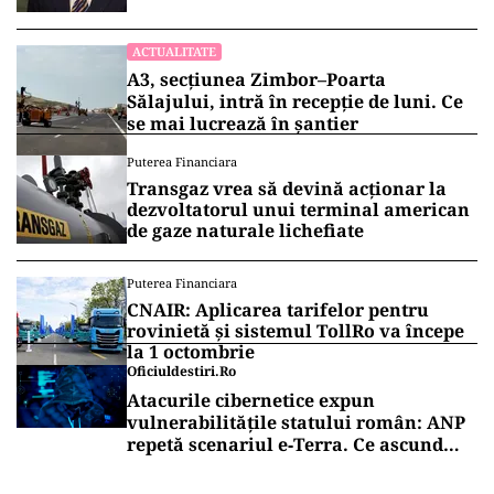
ACTUALITATE
A3, secțiunea Zimbor–Poarta
Sălajului, intră în recepție de luni. Ce
se mai lucrează în șantier
Puterea Financiara
Transgaz vrea să devină acționar la
dezvoltatorul unui terminal american
de gaze naturale lichefiate
Puterea Financiara
CNAIR: Aplicarea tarifelor pentru
rovinietă și sistemul TollRo va începe
la 1 octombrie
Oficiuldestiri.ro
Atacurile cibernetice expun
vulnerabilitățile statului român: ANP
repetă scenariul e‑Terra. Ce ascund
comunicările oficiale și cine răspunde
pentru mentenanța IT a instituțiilor