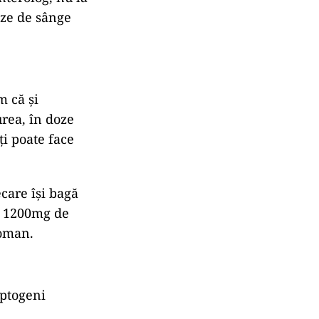
ize de sânge
m că și
urea, în doze
îți poate face
care își bagă
i 1200mg de
Roman.
aptogeni