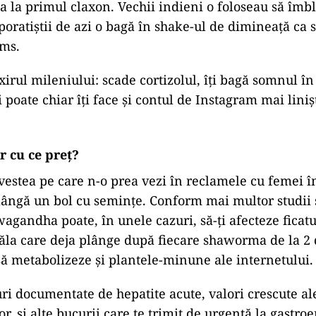
a la primul claxon. Vechii indieni o foloseau să îmb
rporatiștii de azi o bagă în shake-ul de dimineață ca
ams.
ixirul mileniului: scade cortizolul, îți bagă somnul în 
i poate chiar îți face și contul de Instagram mai liniș
r cu ce preț?
vestea pe care n-o prea vezi în reclamele cu femei 
ângă un bol cu semințe. Conform mai multor studii 
gandha poate, în unele cazuri, să-ți afecteze ficatul.
ăla care deja plânge după fiecare shaworma de la 2
ă metabolizeze și plantele-minune ale internetului.
ri documentate de hepatite acute, valori crescute al
, și alte bucurii care te trimit de urgență la gastroe