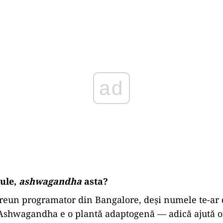
Play
ule,
ashwagandha
asta?
vreun programator din Bangalore, deși numele te-ar
 Ashwagandha e o plantă adaptogenă — adică ajută 