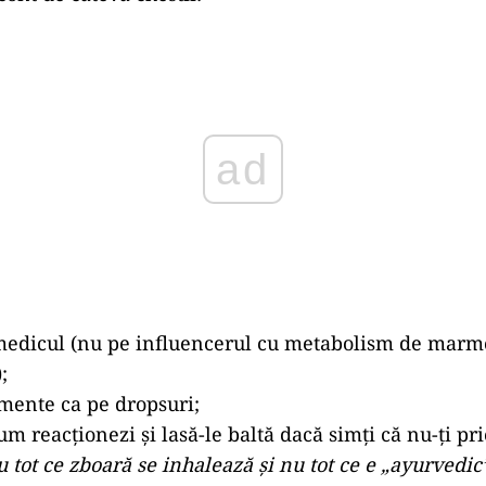
ad
 medicul (nu pe influencerul cu metabolism de marm
;
mente ca pe dropsuri;
m reacționezi și lasă-le baltă dacă simți că nu-ți pri
u tot ce zboară se inhalează și nu tot ce e „ayurvedic