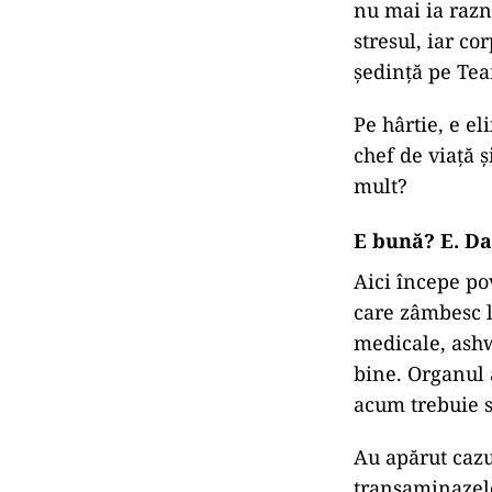
nu mai ia razn
stresul, iar co
ședință pe Te
Pe hârtie, e el
chef de viață ș
mult?
E bună? E. Da
Aici începe po
care zâmbesc l
medicale, ashwa
bine. Organul 
acum trebuie s
Au apărut cazu
transaminazelor