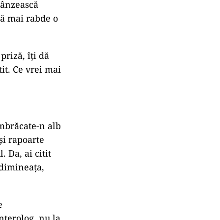
lânzească
 să mai rabde o
priză, îți dă
tit. Ce vrei mai
îmbrăcate-n alb
și rapoarte
 Da, ai citit
 dimineața,
e
nterolog, nu la