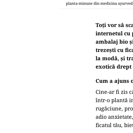
planta-minune din medicina ayurved
Toți vor să sc
internetul cu 
ambalaj bio și
trezești cu fi
la modă, și tr
exotică drept
Cum a ajuns o
Cine-ar fi zis 
într-o plantă 
rugăciune, pro
adio anxietate
ficatul tău, bi