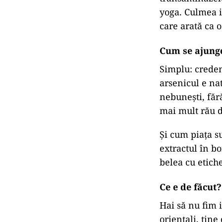
yoga. Culmea i
care arată ca 
Cum se ajunge
Simplu: credem
arsenicul e na
nebunești, fără
mai mult rău 
Și cum piața s
extractul în b
belea cu etich
Ce e de făcut?
Hai să nu fim i
orientali, ține