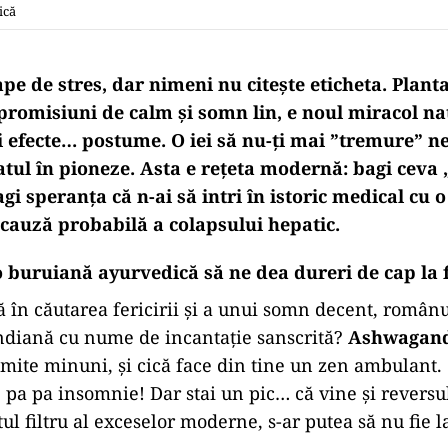
ică
ape de stres, dar nimeni nu citește eticheta. Plant
promisiuni de calm și somn lin, e noul miracol na
 efecte… postume. O iei să nu-ți mai ”tremure” ner
catul în pioneze. Asta e rețeta modernă: bagi ceva 
agi speranța că n-ai să intri în istoric medical cu 
 cauză probabilă a colapsului hepatic.
 buruiană ayurvedică să ne dea dureri de cap la f
că în căutarea fericirii și a unui somn decent, românu
indiană cu nume de incantație sanscrită?
Ashwagan
mite minuni, și cică face din tine un zen ambulant. 
, pa pa insomnie! Dar stai un pic… că vine și reversu
etul filtru al exceselor moderne, s-ar putea să nu fie l