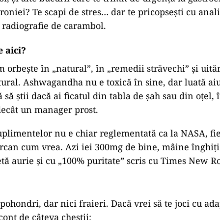
roniei? Te scapi de stres… dar te pricopsești cu anal
o radiografie de carambol.
 aici?
 orbește în „natural”, în „remedii străvechi” și uită
tural. Ashwagandha nu e toxică în sine, dar luată ai
 să știi dacă ai ficatul din tabla de șah sau din oțel, 
decât un manager prost.
uplimentelor nu e chiar reglementată ca la NASA, fie
orcan cum vrea. Azi iei 300mg de bine, mâine înghiț
etă aurie și cu „100% puritate” scris cu Times New 
pohondri, dar nici fraieri. Dacă vrei să te joci cu ad
 cont de câteva chestii: