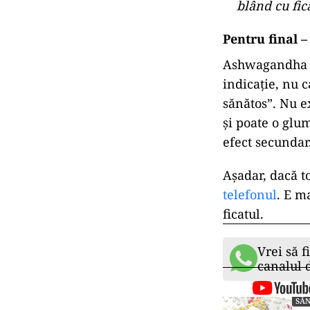
blând cu fic
Pentru final –
Ashwagandha e 
indicație, nu 
sănătos”. Nu ex
și poate o glu
efect secundar
Așadar, dacă to
telefonul
. E m
ficatul.
Vrei să f
canalul
SĂ