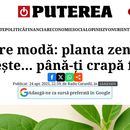
TE
POLITICĂ
FINANCIAR
ECONOMIE
SOCIAL
OPINII
ZVONURI
IN
re modă: planta zen
ește… până-ți crapă 
Publicat: 24 apr. 2025, 22:59, de
Radu Caranfil
, în
SĂNĂTATE
Adaugă-ne ca sursă preferată în Google