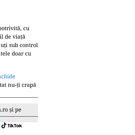
otrivită, cu
l de viață
nuți sub control
ltele doar cu
închide
tat nu-ți crapă
.ro și pe