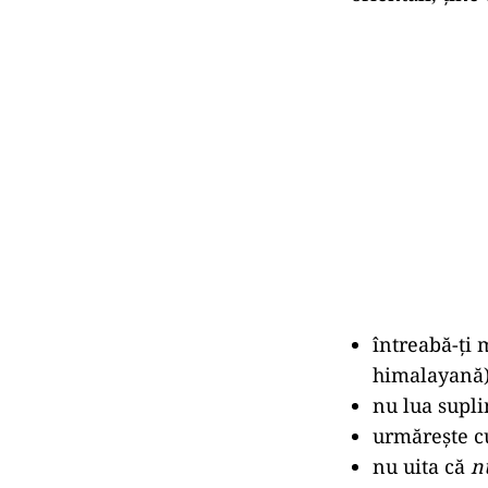
întreabă-ți
himalayană)
nu lua supli
urmărește cu
nu uita că
n