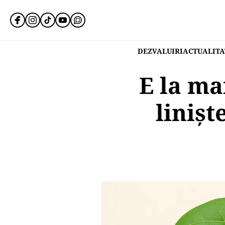
DEZVALUIRI
ACTUALITA
E la ma
linișt