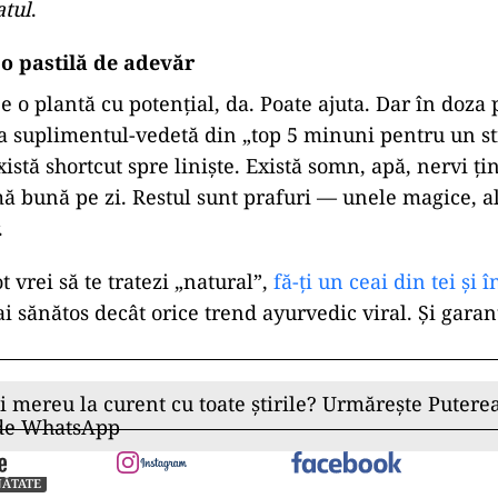
atul
.
 o pastilă de adevăr
o plantă cu potențial, da. Poate ajuta. Dar în doza p
ca suplimentul-vedetă din „top 5 minuni pentru un sti
istă shortcut spre liniște. Există somn, apă, nervi ți
mă bună pe zi. Restul sunt prafuri — unele magice, a
.
t vrei să te tratezi „natural”,
fă-ți un ceai din tei și 
ai sănătos decât orice trend ayurvedic viral. Și garan
ii mereu la curent cu toate știrile? Urmărește Puterea
 de WhatsApp
NĂTATE