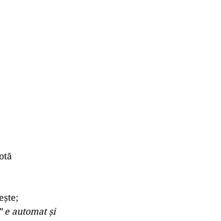
otă
ește;
” e automat și