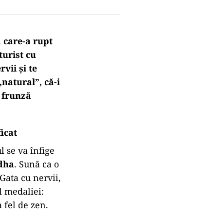
a care-a rupt
turist cu
vii și te
„natural”, că-i
o frunză
icat
l se va înfige
dha
. Sună ca o
Gata cu nervii,
l medaliei:
a fel de zen.