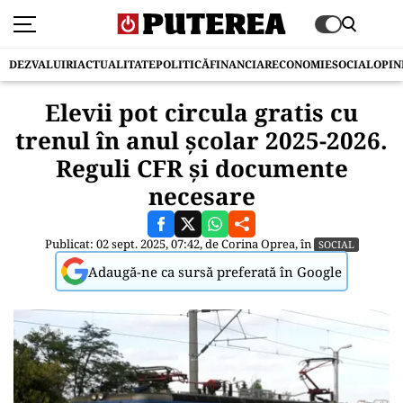
DEZVALUIRI
ACTUALITATE
POLITICĂ
FINANCIAR
ECONOMIE
SOCIAL
OPIN
Elevii pot circula gratis cu
trenul în anul școlar 2025-2026.
Reguli CFR și documente
necesare
Publicat: 02 sept. 2025, 07:42, de
Corina Oprea
, în
SOCIAL
Adaugă-ne ca sursă preferată în Google