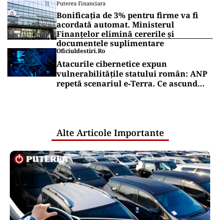
Puterea Financiara
Bonificația de 3% pentru firme va fi
acordată automat. Ministerul
Finanțelor elimină cererile și
documentele suplimentare
Oficiuldestiri.ro
Atacurile cibernetice expun
vulnerabilitățile statului român: ANP
repetă scenariul e‑Terra. Ce ascund
comunicările oficiale și cine răspunde
pentru mentenanța IT a instituțiilor
publice
Alte Articole Importante