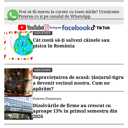
Vrei să fii mereu la curent cu toate știrile? Urmărește
Puterea.ro și pe canalul de WhatsApp
SĂNĂTATE
Cât costă să-ți salvezi câinele sau
pisica în România
SĂNĂTATE
Supraviețuirea de acasă: țânțarul-tigru
a devenit vecinul nostru. Cum ne
apărăm?
Puterea Financiara
Dizolvările de firme au crescut cu
aproape 13% în primul semestru din
2026