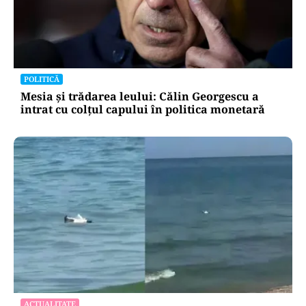
POLITICĂ
Mesia și trădarea leului: Călin Georgescu a
intrat cu colțul capului în politica monetară
ACTUALITATE