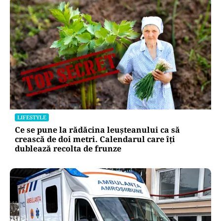
Puterea Financiara
Impactul economic al verii infernale
europene: căldura extremă începe să
lovească direct economia
Oficiuldestiri.ro
Atacurile cibernetice expun
vulnerabilitățile statului român: ANP
repetă scenariul e‑Terra. Ce ascund
comunicările oficiale și cine răspunde
pentru mentenanța IT a instituțiilor
publice
Alte Articole Importante