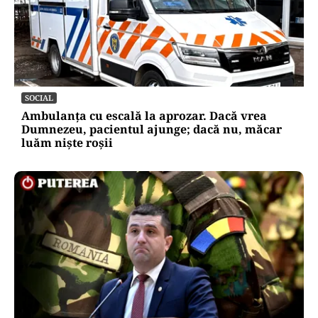
LIFESTYLE
Ce se pune la rădăcina leușteanului ca să
crească de doi metri. Calendarul care îți
dublează recolta de frunze
SOCIAL