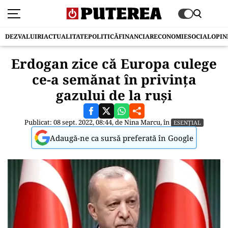
DEZVALUIRI
ACTUALITATE
POLITICĂ
FINANCIAR
ECONOMIE
SOCIAL
OPIN
Erdogan zice că Europa culege
ce-a semănat în privința
gazului de la ruși
Publicat: 08 sept. 2022, 08:44, de
Nina Marcu
, în
ESENȚIAL
Adaugă-ne ca sursă preferată în Google