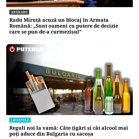
Ambulanța cu escală la aprozar. Dacă vrea
Dumnezeu, pacientul ajunge; dacă nu, măcar
luăm niște roșii
APĂRARE
Radu Miruță acuză un blocaj în Armata
Română: „Sunt oameni cu putere de decizie
care se pun de-a curmezișul”