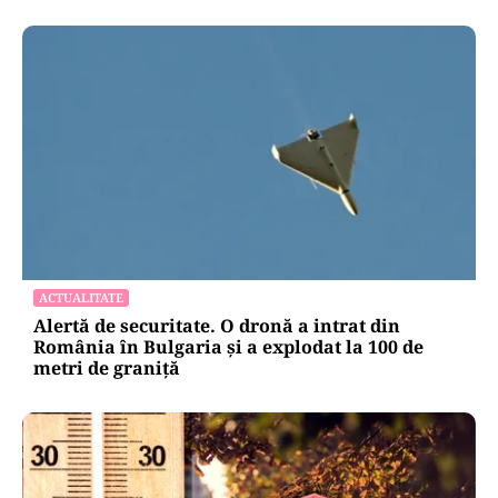
LIFESTYLE
Reguli noi la vamă: Câte țigări și cât alcool mai
poți aduce din Bulgaria cu sacoșa