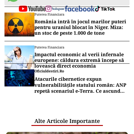
toate armele de care dispune, iar cel mai
formidabil lucru dintre toate este gazul natural.
Rusia a oprit livrările de gaz către Europa din
cauza sancțiunilor occidentale. Moscova a decis
să oprească activitatea pe gazoductul Nord
Stream 1, care alimentează Europa. Va fi greu
pentru întreaga Europă. Dar Europa culege ceea
ce a semănat.”
Vrei să fii mereu la curent cu toate știrile? Urmărește
Puterea.ro și pe canalul de WhatsApp
Puterea Financiara
România intră în jocul marilor puteri
pentru uraniul blocat în Niger. Miza:
un stoc de peste 1.000 de tone