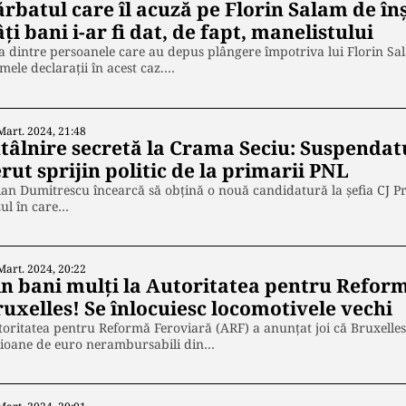
ărbatul care îl acuză pe Florin Salam de în
ți bani i-ar fi dat, de fapt, manelistului
 dintre persoanele care au depus plângere împotriva lui Florin Sal
mele declarații în acest caz.…
Mart. 2024, 21:48
ntâlnire secretă la Crama Seciu: Suspendat
rut sprijin politic de la primarii PNL
ian Dumitrescu încearcă să obțină o nouă candidatură la șefia CJ P
ul în care…
Mart. 2024, 20:22
in bani mulți la Autoritatea pentru Reform
ruxelles! Se înlocuiesc locomotivele vechi
oritatea pentru Reformă Feroviară (ARF) a anunțat joi că Bruxelle
lioane de euro nerambursabili din…