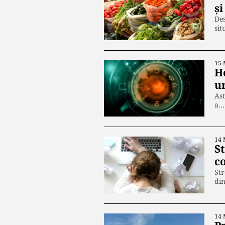
ș
Des
sit
15 
H
u
Ast
a…
14 
St
c
Str
di
14 