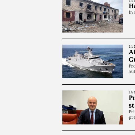
14 
H
În 
14 
A
G
Pro
au
14 
Pr
st
Pri
pre