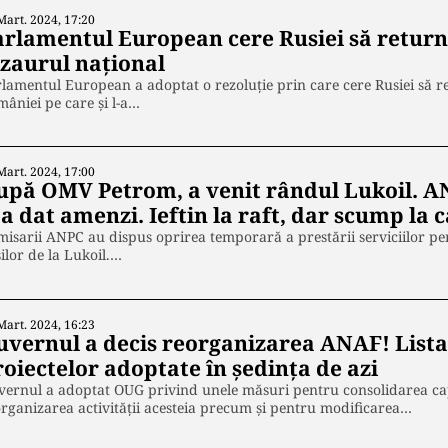
Mart. 2024, 17:20
arlamentul European cere Rusiei să return
ezaurul național
lamentul European a adoptat o rezoluţie prin care cere Rusiei să res
âniei pe care şi l-a…
Mart. 2024, 17:00
upă OMV Petrom, a venit rândul Lukoil. AN
 a dat amenzi. Ieftin la raft, dar scump la 
isarii ANPC au dispus oprirea temporară a prestării serviciilor pent
ilor de la Lukoil.…
Mart. 2024, 16:23
uvernul a decis reorganizarea ANAF! List
oiectelor adoptate în ședința de azi
ernul a adoptat OUG privind unele măsuri pentru consolidarea capa
rganizarea activităţii acesteia precum şi pentru modificarea…