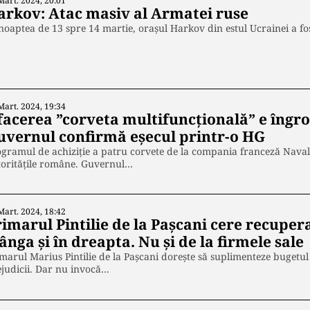
Mart. 2024, 20:01
arkov: Atac masiv al Armatei ruse
noaptea de 13 spre 14 martie, orașul Harkov din estul Ucrainei a fo
Mart. 2024, 19:34
facerea ”corveta multifuncțională” e îngro
uvernul confirmă eșecul printr-o HG
gramul de achiziție a patru corvete de la compania franceză Naval
toritățile române. Guvernul…
Mart. 2024, 18:42
imarul Pintilie de la Pașcani cere recupera
ânga și în dreapta. Nu și de la firmele sale
marul Marius Pintilie de la Pașcani dorește să suplimenteze bugetul 
judicii. Dar nu invocă…