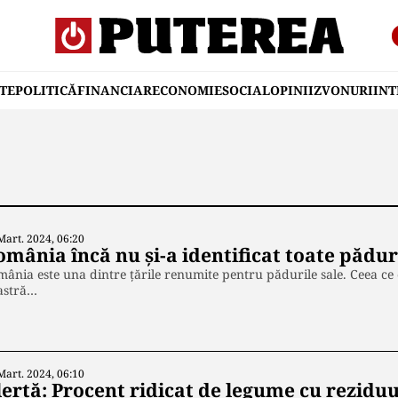
TE
POLITICĂ
FINANCIAR
ECONOMIE
SOCIAL
OPINII
ZVONURI
IN
Mart. 2024, 06:20
mânia încă nu și-a identificat toate pădur
ânia este una dintre țările renumite pentru pădurile sale. Ceea ce e
astră…
Mart. 2024, 06:10
ertă: Procent ridicat de legume cu reziduur