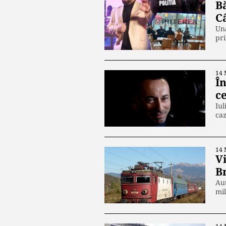
B
Câ
Una
pri
14 
Î
ce
Iul
caz
14 
V
B
Aut
mi