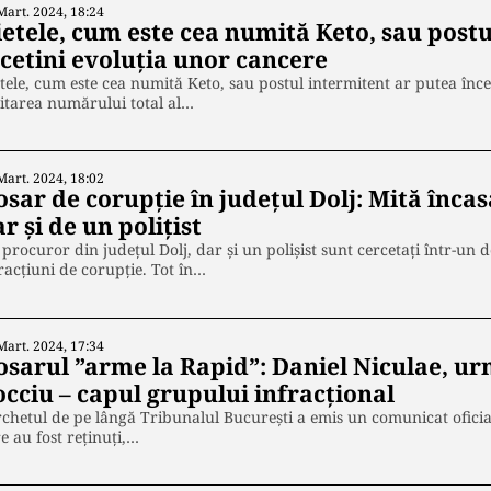
Mart. 2024, 18:24
ietele, cum este cea numită Keto, sau postu
ncetini evoluția unor cancere
tele, cum este cea numită Keto, sau postul intermitent ar putea înce
itarea numărului total al…
Mart. 2024, 18:02
osar de corupție în județul Dolj: Mită înca
r și de un polițist
procuror din judeţul Dolj, dar şi un polişist sunt cercetaţi într-un
racţiuni de corupţie. Tot în…
Mart. 2024, 17:34
osarul ”arme la Rapid”: Daniel Niculae, ur
occiu – capul grupului infracțional
chetul de pe lângă Tribunalul București a emis un comunicat oficial
e au fost reținuți,…