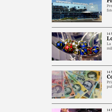
P
Pre
fot
14 
Lo
La 
mi
14 
Co
Pri
pub
14 