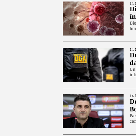
14 
D
î
Die
lim
14 
D
da
Un 
inf
14 
D
B
Par
car