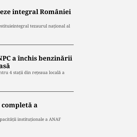
eze integral României
tituieintegral tezaurul naţional al
PC a închis benzinării
casă
ru 4 staţii din reţeaua locală a
a completă a
cităţii instituţionale a ANAF