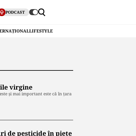
PODCAST
TERNAȚIONAL
LIFESTYLE
ile virgine
ste și mai important este că în țara
i de pesticide în piețe