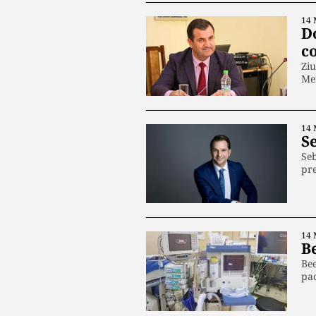
14 
D
c
Ziu
Me
14 
S
Seb
pr
14 
Be
Bee
pac