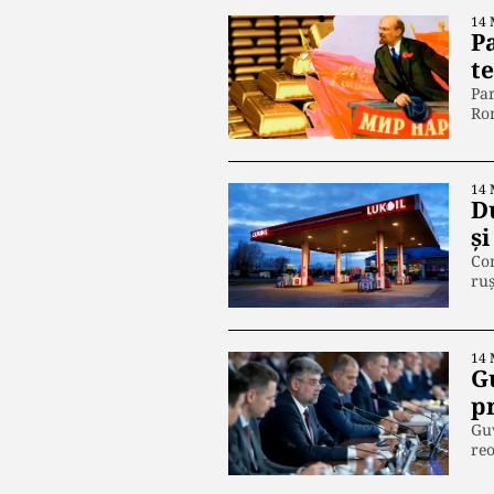
14 
P
t
Par
Rom
14 
D
și
Com
ruș
14 
G
pr
Guv
reo