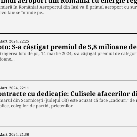
rimul aeroport din România cu energie re
mieră în România! Aeroportul din Iași va fi primul aeroport cu sur
ovoltaic se întinde pe…
Mart. 2024, 22:25
to: S-a câștigat premiul de 5,8 milioane de
tragerea loto de joi, 14 martie 2024, s-a câștigat premiul de categor
lioane…
Mart. 2024, 22:11
ntracte cu dedicație: Culisele afacerilor 
marul din Scorniceşti (județul Olt) este acuzat că face „cadouri” de 
lice, colegilor de partid, prietenilor…
Mart. 2024, 21:56