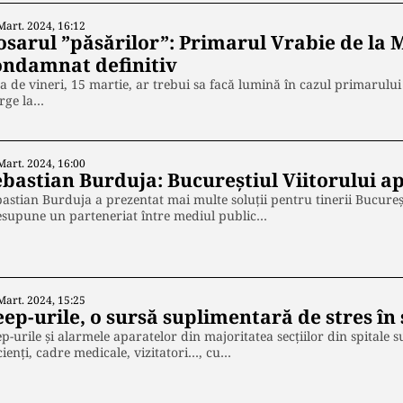
Mart. 2024, 16:12
osarul ”păsărilor”: Primarul Vrabie de la M
ondamnat definitiv
a de vineri, 15 martie, ar trebui sa facă lumină în cazul primarului
rge la…
Mart. 2024, 16:00
ebastian Burduja: Bucureștiul Viitorului ap
astian Burduja a prezentat mai multe soluții pentru tinerii Bucureșt
esupune un parteneriat între mediul public…
Mart. 2024, 15:25
ep-urile, o sursă suplimentară de stres în 
p-urile și alarmele aparatelor din majoritatea secțiilor din spitale 
ienți, cadre medicale, vizitatori…, cu…