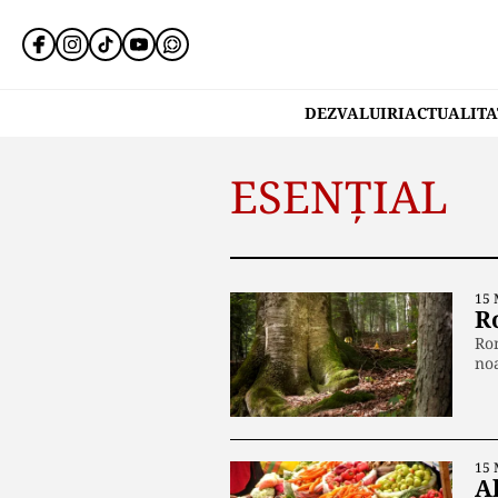
DEZVALUIRI
ACTUALITA
ESENȚIAL
15 
Ro
Rom
no
15 
Al