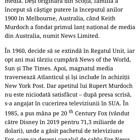
media. Deși originară din Scoția, familia a
început să câștige putere la începutul anilor
1900 în Melbourne, Australia, când Keith
Murdoch a fondat primul lanț național de media
din Australia, numit News Limited.
În 1960, decide să se extindă în Regatul Unit, iar
opt ani mai târziu cumpără News of the World,
Sun și The Times. Apoi, magnatul media
traversează Atlanticul și își include în achiziții
New York Post. Dar apetitul lui Rupert Murdoch
nu este niciodată satisfăcut – după presa scrisă,
s-a angajat în cucerirea televiziunii în SUA. În
th
1985, a pus mâna pe 20
Century Fox (vândut
către Disney în 2019 pentru 71,3 miliarde de
dolari), unde a găsit pachetul de televiziune
Fox, care va deveni canalul de cablu Fox News,