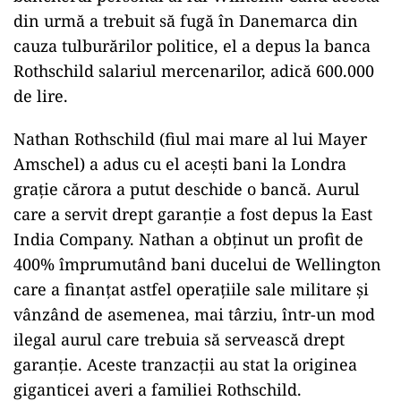
din urmă a trebuit să fugă în Danemarca din
cauza tulburărilor politice, el a depus la banca
Rothschild salariul mercenarilor, adică 600.000
de lire.
Nathan Rothschild (fiul mai mare al lui Mayer
Amschel) a adus cu el aceşti bani la Londra
graţie cărora a putut deschide o bancă. Aurul
care a servit drept garanţie a fost depus la East
India Company. Nathan a obţinut un profit de
400% împrumutând bani ducelui de Wellington
care a finanţat astfel operaţiile sale militare şi
vânzând de asemenea, mai târziu, într-un mod
ilegal aurul care trebuia să servească drept
garanţie. Aceste tranzacţii au stat la originea
giganticei averi a familiei Rothschild.