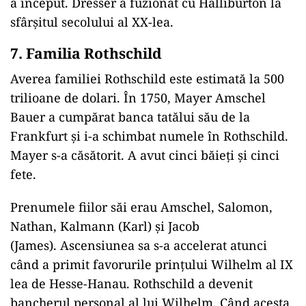
a început. Dresser a fuzionat cu Halliburton la
sfârșitul secolului al XX-lea.
7. Familia Rothschild
Averea familiei Rothschild este estimată la 500
trilioane de dolari. În 1750, Mayer Amschel
Bauer a cumpărat banca tatălui său de la
Frankfurt şi i-a schimbat numele în Rothschild.
Mayer s-a căsătorit. A avut cinci băieţi şi cinci
fete.
Prenumele fiilor săi erau Amschel, Salomon,
Nathan, Kalmann (Karl) şi Jacob
(James). Ascensiunea sa s-a accelerat atunci
când a primit favorurile prinţului Wilhelm al IX
lea de Hesse-Hanau. Rothschild a devenit
bancherul personal al lui Wilhelm. Când acesta