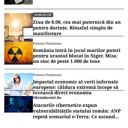
HOROSCOP
Ziua de 8.08, cea mai puternică din an
pentru dorințe. Ritualul simplu de
manifestare
Puterea Financiara
România intră în jocul marilor puteri
pentru uraniul blocat în Niger. Miza:
un stoc de peste 1.000 de tone
Puterea Financiara
Impactul economic al verii infernale
europene: căldura extremă începe să
lovească direct economia
Oficiuldestiri.ro
Atacurile cibernetice expun
vulnerabilitățile statului român: ANP
repetă scenariul e‑Terra. Ce ascund
comunicările oficiale și cine răspunde