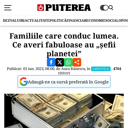
DEZVALUIRI
ACTUALITATE
POLITICĂ
FINANCIAR
ECONOMIE
SOCIAL
OPIN
Familiile care conduc lumea.
Ce averi fabuloase au „șefii
planetei”
Publicat: 01 iun. 2023, 08:00, de
Aura Bănescu
, în
,
4764
LIFESTYLE
cititori
Adaugă-ne ca sursă preferată în Google