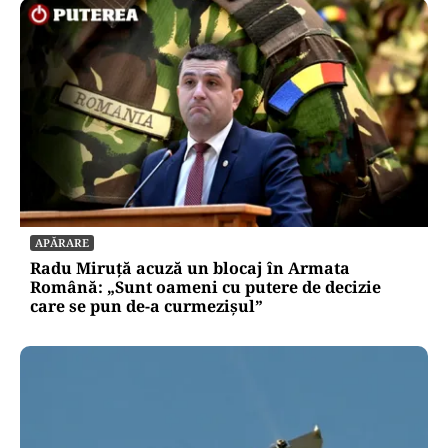
APĂRARE
Radu Miruță acuză un blocaj în Armata
Română: „Sunt oameni cu putere de decizie
care se pun de-a curmezișul”