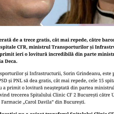
rată de a trece gratis, cât mai repede, către baro
 spitale CFR, ministrul Transporturilor și Infrastr
rimit ieri o lovitură incredibilă din parte minist
ia Deca.
sporturilor și Infrastructurii, Sorin Grindeanu, este 
PSD și PNL să dea gratis, cât mai repede, cele 15 spit
u a primit o lovitură neașteptată din partea ministru
vind trecerea Spitalului Clinic CF 2 București către 
 Farmacie „Carol Davila” din București.
ucației nu a avizat transferul Spitalului Clinic C