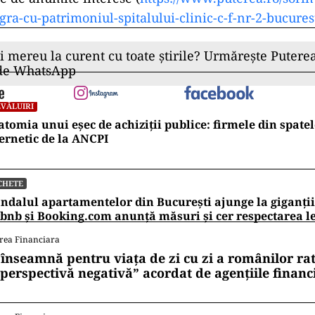
gra-
cu-patrimoniul-spitalului-
clinic-c-f-nr-2-bucurest
ii mereu la curent cu toate știrile? Urmărește Puterea
 de WhatsApp
VĂLUIRI
tomia unui eșec de achiziții publice: firmele din spatel
ernetic de la ANCPI
CHETE
ndalul apartamentelor din București ajunge la giganții
bnb și Booking.com anunță măsuri și cer respectarea le
rea Financiara
 înseamnă pentru viața de zi cu zi a românilor ra
 perspectivă negativă” acordat de agențiile financ