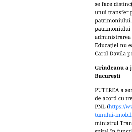
se face distinc
unui transfer p
patrimoniului,
patrimoniului 
administrarea 
Educației nu e
Carol Davila pe
Grindeanu a j
București
PUTEREA a semna
de acord cu tre
PNL (
https://
tunului-
imobili
ministrul Tran
spital în funcț