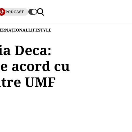
PODCAST
TERNAȚIONAL
LIFESTYLE
ia Deca:
de acord cu
către UMF