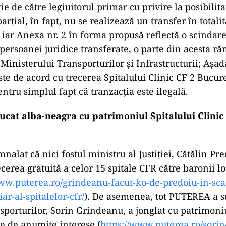
ție de către legiuitorul primar cu privire la posibilita
arțial, în fapt, nu se realizează un transfer în totalit
 iar Anexa nr. 2 în forma propusă reflectă o scindare
persoanei juridice transferate, o parte din acesta r
Ministerului Transporturilor și Infrastructurii; Așad
ste de acord cu trecerea Spitalului Clinic CF 2 Bucur
ntru simplul fapt că tranzacția este ilegală.
ucat alba-neagra cu patrimoniul Spitalului Clinic
lat că nici fostul ministru al Justiției, Cătălin Pre
cerea gratuită a celor 15 spitale CFR către baronii lo
www.puterea.ro/
grindeanu-facut-ko-de-predoiu-
in-sc
ar-al-spitalelor-cfr/
). De asemenea, tot PUTEREA a 
sporturilor, Sorin Grindeanu, a jonglat cu patrimoni
ie de anumite interese (
https://www.puterea.ro/sorin