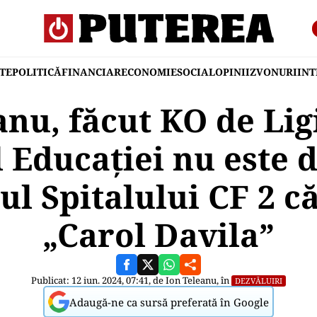
TE
POLITICĂ
FINANCIAR
ECONOMIE
SOCIAL
OPINII
ZVONURI
IN
nu, făcut KO de Lig
 Educației nu este 
ul Spitalului CF 2 
„Carol Davila”
Publicat: 12 iun. 2024, 07:41, de
Ion Teleanu
, în
DEZVĂLUIRI
Adaugă-ne ca sursă preferată în Google