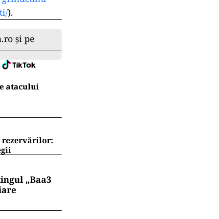
i/
).
.ro și pe
e atacului
 rezervărilor:
gii
tingul „Baa3
iare