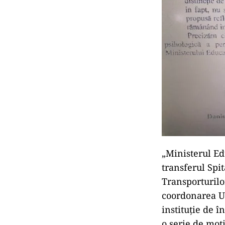
„Ministerul Ed
transferul Spi
Transporturilor
coordonarea Un
instituție de î
o serie de mot