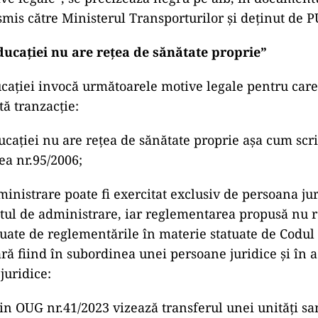
smis către Ministerul Transporturilor și deținut de
ducației nu are rețea de sănătate proprie”
cației invocă următoarele motive legale pentru care
tă tranzacție:
ucației nu are rețea de sănătate proprie așa cum scrie
ea nr.95/2006;
inistrare poate fi exercitat exclusiv de persoana jur
tul de administrare, iar reglementarea propusă nu 
tuate de reglementările în materie statuate de Codul c
ară fiind în subordinea unei persoane juridice și în 
juridice:
 din OUG nr.41/2023 vizează transferul unei unități sa