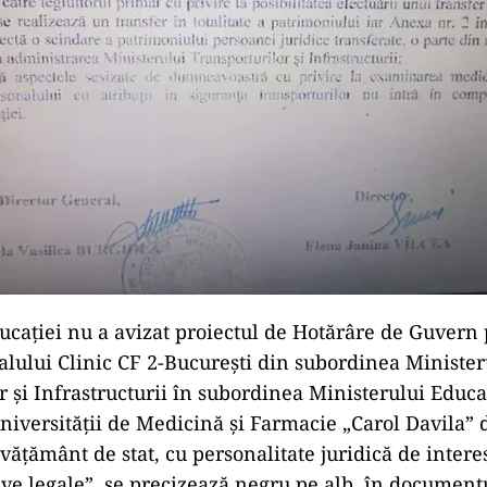
ucației nu a avizat proiectul de Hotărâre de Guvern
talului Clinic CF 2-București din subordinea Minister
 și Infrastructurii în subordinea Ministerului Educaț
iversității de Medicină și Farmacie „Carol Davila” d
nvățământ de stat, cu personalitate juridică de intere
ive legale”, se precizează negru pe alb, în document