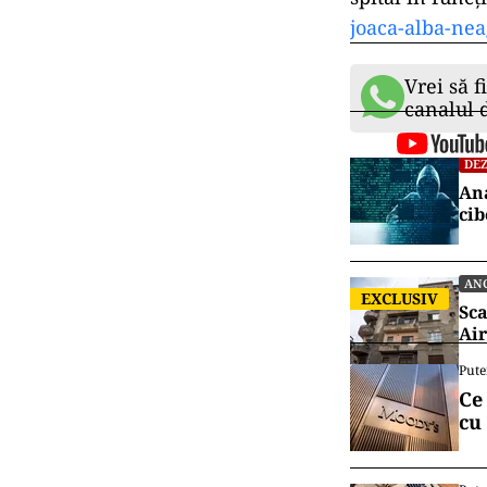
joaca-alba-nea
Vrei să f
canalul
DEZ
Ana
cib
AN
EXCLUSIV
Sca
Air
Pute
Ce
cu