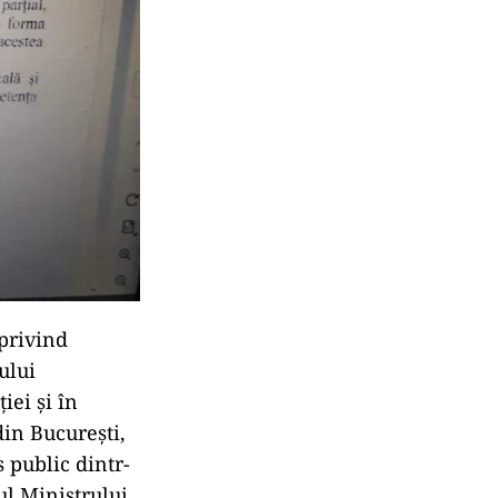
 privind
ului
iei și în
in București,
s public dintr-
ul Ministrului