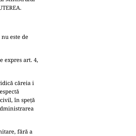
 PUTEREA.
 nu este de
 expres art. 4,
idică căreia i
respectă
ivil, în speță
administrarea
nitare, fără a