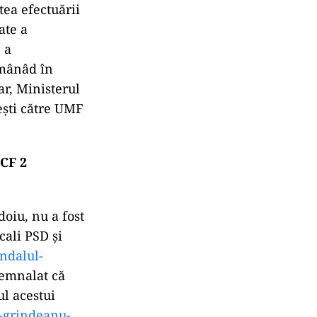
tea efectuării
ate a
 a
ămânâd în
ar, Ministerul
ești către UMF
 CF 2
doiu, nu a fost
cali PSD și
andalul-
semnalat că
ul acestui
-
grindeanu-