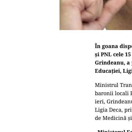
În goana dispe
și PNL cele 15
Grindeanu, a p
Educației, Lig
Ministrul Tran
baronii locali 
ieri, Grindean
Ligia Deca, pri
de Medicină și
„Ministerul Ed