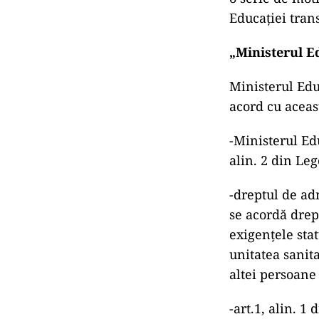
Educației tran
„Ministerul E
Ministerul Edu
acord cu aceas
-Ministerul Ed
alin. 2 din Leg
-dreptul de adm
se acordă drep
exigențele sta
unitatea sanit
altei persoane 
-art.1, alin. 1