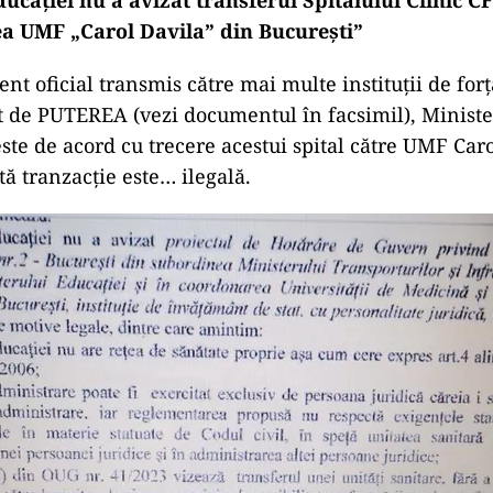
a UMF „Carol Davila” din București”
t oficial transmis către mai multe instituții de forță
 de PUTEREA (vezi documentul în facsimil), Ministe
este de acord cu trecere acestui spital către UMF Car
tă tranzacție este… ilegală.