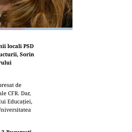
nii locali PSD
ucturii, Sorin
rului
presat de
ale CFR. Dar,
lui Educației,
Universitatea
F 2-București