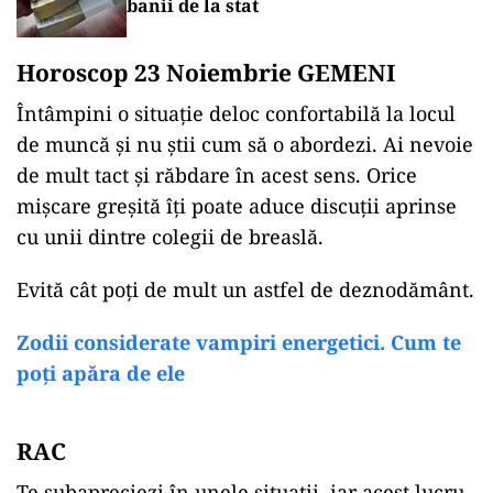
banii de la stat
Horoscop 23 Noiembrie GEMENI
Întâmpini o situație deloc confortabilă la locul
de muncă și nu știi cum să o abordezi. Ai nevoie
de mult tact și răbdare în acest sens. Orice
mișcare greșită îți poate aduce discuții aprinse
cu unii dintre colegii de breaslă.
Evită cât poți de mult un astfel de deznodământ.
Zodii considerate vampiri energetici. Cum te
poți apăra de ele
RAC
Te subapreciezi în unele situații, iar acest lucru