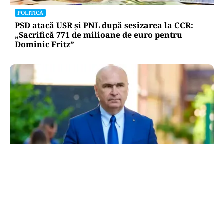
POLITICĂ
PSD atacă USR și PNL după sesizarea la CCR:
„Sacrifică 771 de milioane de euro pentru
Dominic Fritz”
POLITICĂ
Bolojan, între lege și discreție: ce spune despre
declarația de avere a partenerei sale