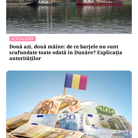
ACTUALITATE
Două azi, două mâine: de ce barjele nu sunt
scufundate toate odată în Dunăre? Explicația
autorităților