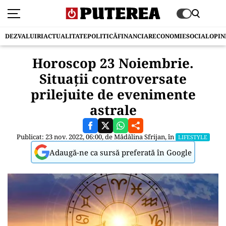
DEZVALUIRI
ACTUALITATE
POLITICĂ
FINANCIAR
ECONOMIE
SOCIAL
OPIN
Horoscop 23 Noiembrie.
Situații controversate
prilejuite de evenimente
astrale
Publicat: 23 nov. 2022, 06:00, de
Mădălina Sfrijan
, în
LIFESTYLE
Adaugă-ne ca sursă preferată în Google