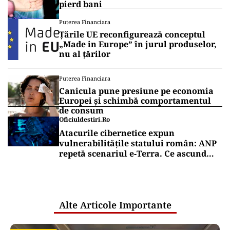
pierd bani
Puterea Financiara
Țările UE reconfigurează conceptul
„Made in Europe” în jurul produselor,
nu al țărilor
Puterea Financiara
Canicula pune presiune pe economia
Europei și schimbă comportamentul
de consum
Oficiuldestiri.ro
Atacurile cibernetice expun
vulnerabilitățile statului român: ANP
repetă scenariul e‑Terra. Ce ascund
comunicările oficiale și cine răspunde
pentru mentenanța IT a instituțiilor
publice
Alte Articole Importante