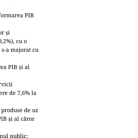
 formarea PIB
r şi
0,2%), cu o
 s-a majorat cu
ea PIB şi al
rvicii
dere de 7,6% la
de produse de uz
IB şi al căror
mul public;