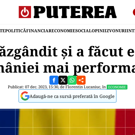
TE
POLITICĂ
FINANCIAR
ECONOMIE
SOCIAL
OPINII
ZVONURI
IN
răzgândit și a făcut
âniei mai perform
Publicat: 07 dec. 2023, 15:30, de
Florentin Lucaniuc
, în
ECONOMIE
Adaugă-ne ca sursă preferată în Google