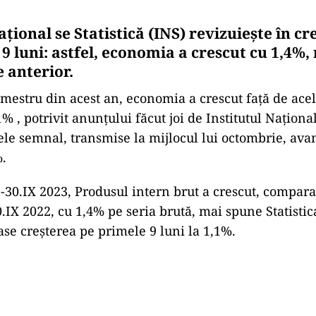
ațional se Statistică (INS) revizuiește în cr
9 luni: astfel, economia a crescut cu 1,4%,
e anterior
.
rimestru din acest an, economia a crescut față de ace
% , potrivit anunțului făcut joi de Institutul Național
ele semnal, transmise la mijlocul lui octombrie, ava
%.
I-30.IX 2023, Produsul intern brut a crescut, compara
0.IX 2022, cu 1,4% pe seria brută, mai spune Statistic
ase creșterea pe primele 9 luni la 1,1%.
Play