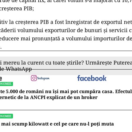
rute de capital fix, al cărei volum s-a majorat cu 10
creşterea PIB;
iv la creșterea PIB a fost înregistrat de exportul net
căderii volumului exporturilor de bunuri şi servicii 
reducere mai pronunțată a volumului importurilor de
.
ii mereu la curent cu toate știrile? Urmărește Puterea
 de WhatsApp
ONOMIE
te 5.000 de români nu își mai pot cumpăra casa. Efectul
ernetic de la ANCPI explicat de un broker
ONOMIE
 mai scump kilowatt e cel pe care nu-l poți muta