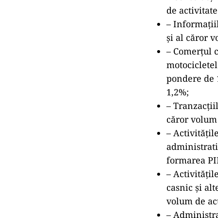
de activitat
– Informații
şi al căror 
– Comerțul c
motocicletel
pondere de 1
1,2%;
– Tranzacţii
căror volum 
– Activitățil
administrati
formarea PIB
– Activități
casnic și al
volum de act
– Administra