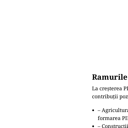
Ramurile 
La creșterea PI
contribuţii po
– Agricultur
formarea PIB
– Construcți