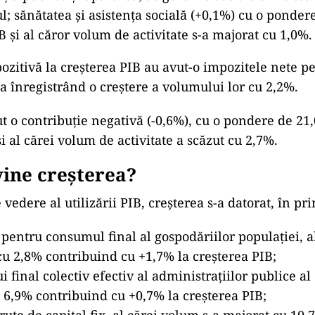
; sănătatea și asistența socială (+0,1%) cu o ponder
 şi al căror volum de activitate s-a majorat cu 1,0%.
pozitivă la creșterea PIB au avut-o impozitele nete p
ea înregistrând o creștere a volumului lor cu 2,2%.
ut o contribuție negativă (-0,6%), cu o pondere de 21
i al cărei volum de activitate a scăzut cu 2,7%.
ine creșterea?
vedere al utilizării PIB, creşterea s-a datorat, în pri
i pentru consumul final al gospodăriilor populației, 
cu 2,8% contribuind cu +1,7% la creșterea PIB;
 final colectiv efectiv al administrațiilor publice al
 6,9% contribuind cu +0,7% la creșterea PIB;