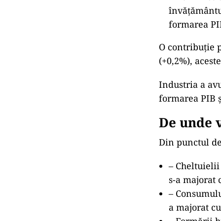
învățământul
formarea PIB
O contribuție 
(+0,2%), acest
Industria a av
formarea PIB ș
De unde v
Din punctul de 
– Cheltuieli
s-a majorat 
– Consumului
a majorat cu