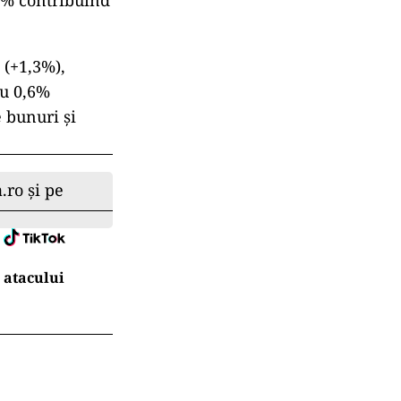
,7% contribuind
 (+1,3%),
cu 0,6%
 bunuri şi
.ro și pe
 atacului