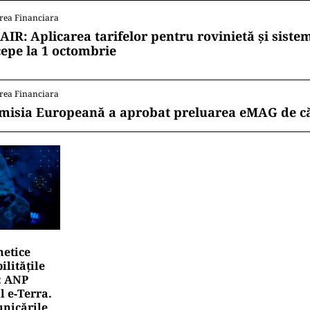
rea Financiara
AIR: Aplicarea tarifelor pentru rovinietă și siste
cepe la 1 octombrie
rea Financiara
misia Europeană a aprobat preluarea eMAG de c
netice
litățile
: ANP
l e‑Terra.
nicările