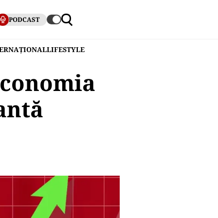
PODCAST
TERNAȚIONAL
LIFESTYLE
 economia
antă