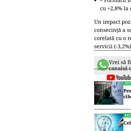
– Formării b
cu +2,8% la 
Un impact pozit
consecință a s
corelată cu o 
servicii (-3,2%)
Vrei să f
canalul
EC
Pes
cib
EC
Cel