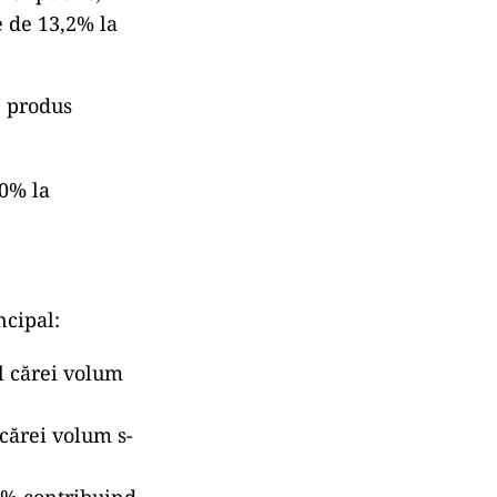
e de 13,2% la
e produs
,0% la
ncipal:
al cărei volum
 cărei volum s-