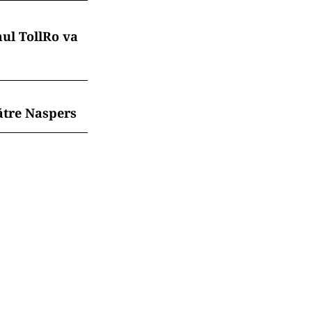
mul TollRo va
ătre Naspers