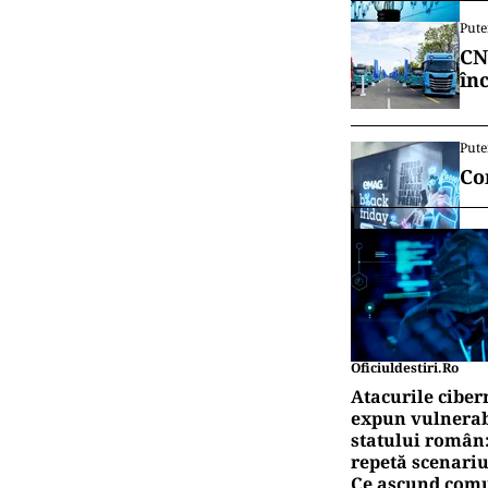
Pute
CN
în
Pute
Co
Oficiuldestiri.ro
Atacurile ciber
expun vulnerabi
statului român
repetă scenariu
Ce ascund comu