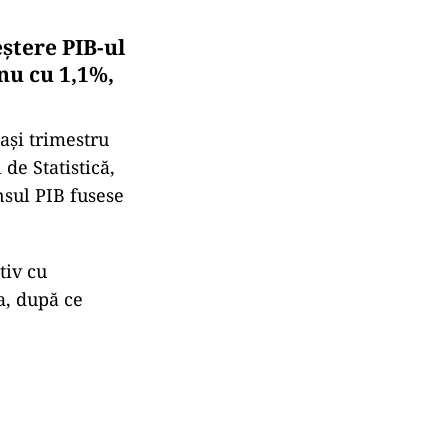
eștere PIB-ul
 nu cu 1,1%,
lași trimestru
 de Statistică,
nsul PIB fusese
tiv cu
a, după ce