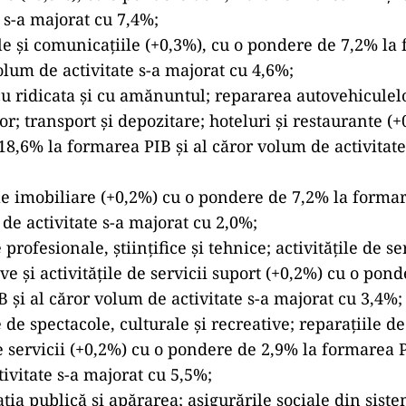
e s-a majorat cu 7,4%;
le și comunicațiile (+0,3%), cu o pondere de 7,2% la
volum de activitate s-a majorat cu 4,6%;
u ridicata şi cu amănuntul; repararea autovehiculelo
or; transport şi depozitare; hoteluri şi restaurante (+
8,6% la formarea PIB şi al căror volum de activitate
le imobiliare (+0,2%) cu o pondere de 7,2% la formar
de activitate s-a majorat cu 2,0%;
e profesionale, științifice și tehnice; activitățile de se
ve și activitățile de servicii suport (+0,2%) cu o pon
 şi al căror volum de activitate s-a majorat cu 3,4%;
le de spectacole, culturale și recreative; reparațiile 
te servicii (+0,2%) cu o pondere de 2,9% la formarea P
ivitate s-a majorat cu 5,5%;
ția publică și apărarea; asigurările sociale din siste