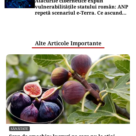
Atacurile cibernetice expun
vulnerabilitățile statului român: ANP
repetă scenariul e‑Terra. Ce ascund
comunicările oficiale și cine răspunde
pentru mentenanța IT a instituțiilor
publice
Alte Articole Importante
SĂNĂTATE