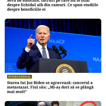
Seva de smochin: lucruri pe care nu le știai
despre lichidul alb din ramuri. Ce spun studiile
despre beneficiile ei
INTERNAȚIONAL
Starea lui Joe Biden se agravează: cancerul a
metastazat. Fiul său: „Mi-aș dori să se plângă
mai mult”