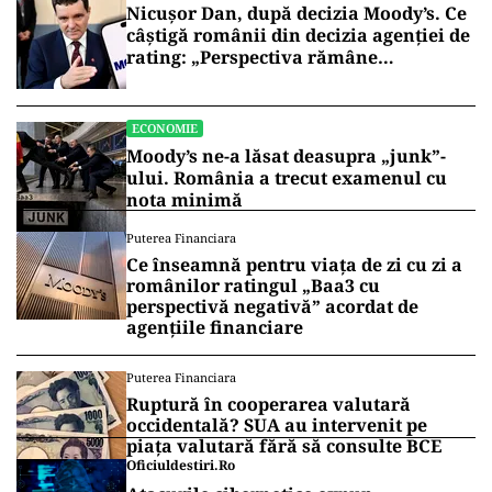
Nicușor Dan, după decizia Moody’s. Ce
câștigă românii din decizia agenției de
rating: „Perspectiva rămâne
rezervată”
ECONOMIE
Moody’s ne-a lăsat deasupra „junk”-
ului. România a trecut examenul cu
nota minimă
Puterea Financiara
Ce înseamnă pentru viața de zi cu zi a
românilor ratingul „Baa3 cu
perspectivă negativă” acordat de
agențiile financiare
Puterea Financiara
Ruptură în cooperarea valutară
occidentală? SUA au intervenit pe
piața valutară fără să consulte BCE
Oficiuldestiri.ro