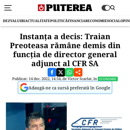
DEZVALUIRI
ACTUALITATE
POLITICĂ
FINANCIAR
ECONOMIE
SOCIAL
OPIN
Instanța a decis: Traian
Preoteasa rămâne demis din
funcția de director general
adjunct al CFR SA
Publicat: 14 dec. 2022, 14:54, de
Victor Scarlat
, în
ECONOMIE
Adaugă-ne ca sursă preferată în Google