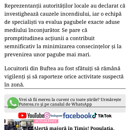
Reprezentanții autorităților locale au declarat că
investighează cauzele incendiului, iar o echipă
de specialiști va evalua pagubele exacte aduse
mediului înconjurător. Se pare că
promptitudinea acțiunii a contribuit
semnificativ la minimizarea consecințelor și la
prevenirea unor pagube mai mari.
Locuitorii din Buftea au fost sfătuiți să rămână
vigilenți și să raporteze orice activitate suspectă
în zonă.
Vrei să fii mereu la curent cu toate știrile? Urmărește
Puterea.ro și pe canalul de WhatsApp
ACTUALITATE
Alertă majoră în Timiș! Populația,