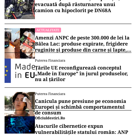
evacuată după răsturnarea unui
camion cu hipoclorit pe DN68A
ACTUALITATE
Amenzi ANPC de peste 300.000 de lei la
Bâlea Lac: produse expirate, frigidere
ruginite și produse din carne și lapte,
lăsate la soare
Puterea Financiara
Țările UE reconfigurează conceptul
„Made in Europe” în jurul produselor,
nu al țărilor
Puterea Financiara
Canicula pune presiune pe economia
Europei și schimbă comportamentul
de consum
Oficiuldestiri.ro
Atacurile cibernetice expun
vulnerabilitățile statului român: ANP