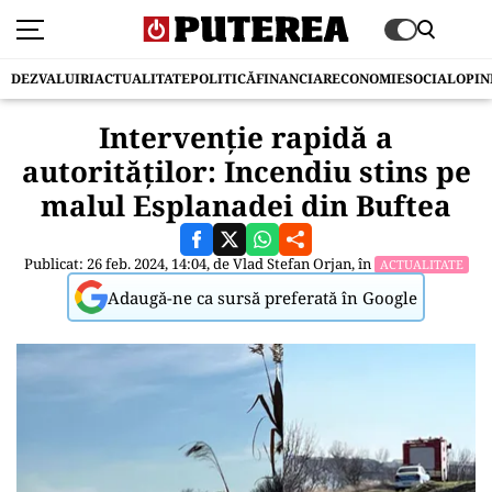
DEZVALUIRI
ACTUALITATE
POLITICĂ
FINANCIAR
ECONOMIE
SOCIAL
OPIN
Intervenție rapidă a
autorităților: Incendiu stins pe
malul Esplanadei din Buftea
Publicat: 26 feb. 2024, 14:04, de
Vlad Stefan Orjan
, în
ACTUALITATE
Adaugă-ne ca sursă preferată în Google