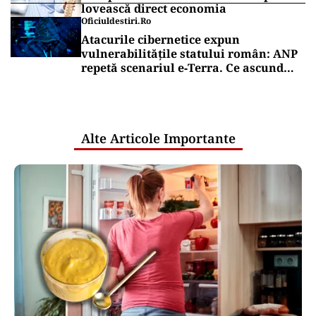
lovească direct economia
Oficiuldestiri.ro
Atacurile cibernetice expun
vulnerabilitățile statului român: ANP
repetă scenariul e‑Terra. Ce ascund
comunicările oficiale și cine răspunde
pentru mentenanța IT a instituțiilor
publice
Alte Articole Importante