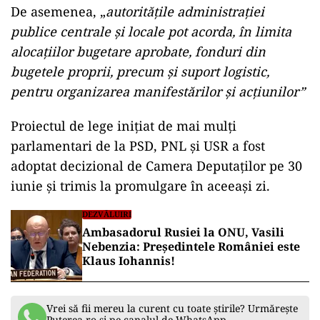
De asemenea, „
autorităţile administraţiei
publice centrale şi locale pot acorda, în limita
alocaţiilor bugetare aprobate, fonduri din
bugetele proprii, precum şi suport logistic,
pentru organizarea manifestărilor şi acţiunilor
”
Proiectul de lege iniţiat de mai mulţi
parlamentari de la PSD, PNL şi USR a fost
adoptat decizional de Camera Deputaţilor pe 30
iunie şi trimis la promulgare în aceeaşi zi.
DEZVĂLUIRI
Ambasadorul Rusiei la ONU, Vasili
Nebenzia: Președintele României este
Klaus Iohannis!
Vrei să fii mereu la curent cu toate știrile? Urmărește
Puterea.ro și pe canalul de WhatsApp