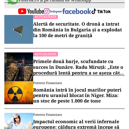
ACTUALITATE
Alertă de securitate. O dronă a intrat
din România în Bulgaria şi a explodat
la 100 de metri de graniţă
ACTUALITATE
Primele două barje, scufundate cu
succes în Dunăre. Radu Miruță: „Este o
procedură lentă pentru a se așeza cât
mai bine”
Puterea Financiara
România intră în jocul marilor puteri
pentru uraniul blocat în Niger. Miza:
un stoc de peste 1.000 de tone
Puterea Financiara
Impactul economic al verii infernale
europene: căldura extremă începe să