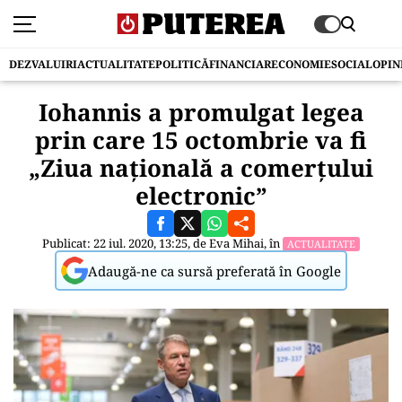
DEZVALUIRI
ACTUALITATE
POLITICĂ
FINANCIAR
ECONOMIE
SOCIAL
OPIN
Iohannis a promulgat legea
prin care 15 octombrie va fi
„Ziua naţională a comerţului
electronic”
Publicat: 22 iul. 2020, 13:25, de
Eva Mihai
, în
ACTUALITATE
Adaugă-ne ca sursă preferată în Google