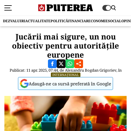
DEZVALUIRI
ACTUALITATE
POLITICĂ
FINANCIAR
ECONOMIE
SOCIAL
OPIN
Jucării mai sigure, un nou
obiectiv pentru autoritățile
europene
Publicat: 11 apr. 2025, 07:44, de
Alexandru Bogdan Grigoriev
, în
INTERNAȚIONAL
Adaugă-ne ca sursă preferată în Google