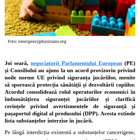
Foto: emergencyphysicians.org
J
oi seară,
negociatorii Parlamentului European
(PE)
și Consiliului au ajuns la un acord provizoriu privind
noile norme UE privind siguranța jucăriilor, menite
să sporească protecția sănătății și dezvoltării copiilor.
Acordul consolidează rolul operatorilor economici în
îmbunătățirea siguranței jucăriilor și clarifică
cerințele privind avertismentele de siguranță și
pașaportul digital al produsului (DPP). Acesta extinde
lista substanțelor interzise în jucării.
Pe lângă interdicția existentă a substanțelor cancerigene,