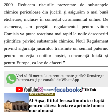
2009. Reducem riscurile prezentate de substanțele
chimice periculoase din jucării și asigurăm o mai bună
etichetare, inclusiv în comerțul cu amănuntul online. De
asemenea, am pregătit regulamentul pentru viitor:
Comisia va putea reacționa mai rapid la noile descoperiri
științifice privind substanțele chimice. Noul Regulament
privind siguranța jucăriilor transmite un semnal puternic
pentru protecția copiilor noștri, concurență loială și
pentru Europa, ca loc de afaceri.”
Vrei să fii mereu la curent cu toate știrile? Urmărește
Puterea.ro și pe canalul de WhatsApp
INTERNAȚIONAL
Al-Aqsa, fitilul Ierusalimului: o luptă
pentru câteva hectare aprinde lumea
musulmană