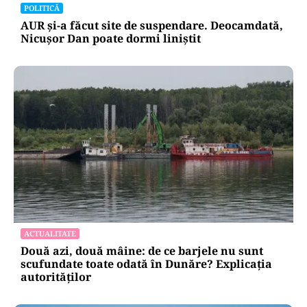
POLITICĂ
AUR și-a făcut site de suspendare. Deocamdată,
Nicușor Dan poate dormi liniștit
ACTUALITATE
Două azi, două mâine: de ce barjele nu sunt
scufundate toate odată în Dunăre? Explicația
autorităților