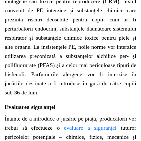
mutagene sau toxice pentru reproducere (CRM), textul
convenit de PE interzice și substanțele chimice care
prezintă riscuri deosebite pentru copii, cum ar fi
perturbatorii endocrini, substanțele dăunătoare sistemului
respirator și substanțele chimice toxice pentru piele și
alte organe. La insistențele PE, noile norme vor interzice
utilizarea preconizată a substanțelor alchilice per- și
polifluorurate (PFAS) și a celor mai periculoase tipuri de
bisfenoli. Parfumurile alergene vor fi interzise în
jucăriile destinate a fi introduse în gură de către copiii
sub 36 de luni.
Evaluarea siguranței
Înainte de a introduce o jucărie pe piață, producătorii vor
trebui să efectueze o
evaluare a siguranței
tuturor
pericolelor potențiale – chimice, fizice, mecanice și