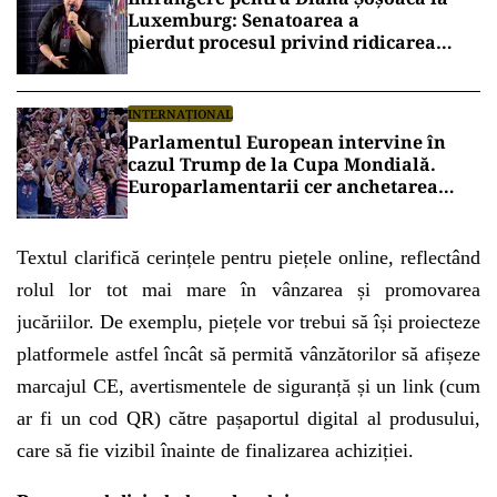
Luxemburg: Senatoarea a
pierdut procesul privind ridicarea
imunității
INTERNAȚIONAL
Parlamentul European intervine în
cazul Trump de la Cupa Mondială.
Europarlamentarii cer anchetarea
șefului FIFA după anularea
cartonașului roșu acordat unui
american
Textul clarifică cerințele pentru piețele online, reflectând
rolul lor tot mai mare în vânzarea și promovarea
jucăriilor. De exemplu, piețele vor trebui să își proiecteze
platformele astfel încât să permită vânzătorilor să afișeze
marcajul CE, avertismentele de siguranță și un link (cum
ar fi un cod QR) către pașaportul digital al produsului,
care să fie vizibil înainte de finalizarea achiziției.