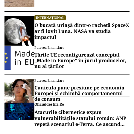
INTERNAȚIONAL
O bucată uriașă dintr-o rachetă SpaceX
ar fi lovit Luna. NASA va studia
impactul
Puterea Financiara
Țările UE reconfigurează conceptul
„Made in Europe” în jurul produselor,
nu al țărilor
Puterea Financiara
Canicula pune presiune pe economia
Europei și schimbă comportamentul
de consum
Oficiuldestiri.ro
Atacurile cibernetice expun
vulnerabilitățile statului român: ANP
repetă scenariul e‑Terra. Ce ascund
comunicările oficiale și cine răspunde