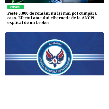
ECONOMIE
Peste 5.000 de români nu își mai pot cumpăra
casa. Efectul atacului cibernetic de la ANCPI
explicat de un broker
POLITICĂ
Lovitură pentru legea ANI: USR și PNL au
sesizat CCR. Decizia poate influența banii din
PNRR