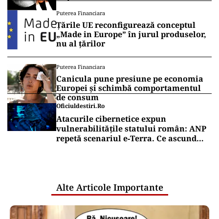
Puterea Financiara
Țările UE reconfigurează conceptul
„Made in Europe” în jurul produselor,
nu al țărilor
Puterea Financiara
Canicula pune presiune pe economia
Europei și schimbă comportamentul
de consum
Oficiuldestiri.ro
Atacurile cibernetice expun
vulnerabilitățile statului român: ANP
repetă scenariul e‑Terra. Ce ascund
comunicările oficiale și cine răspunde
pentru mentenanța IT a instituțiilor
publice
Alte Articole Importante