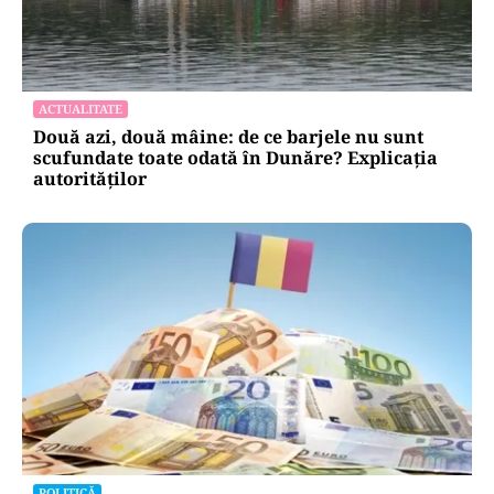
ACTUALITATE
Două azi, două mâine: de ce barjele nu sunt
scufundate toate odată în Dunăre? Explicația
autorităților
POLITICĂ