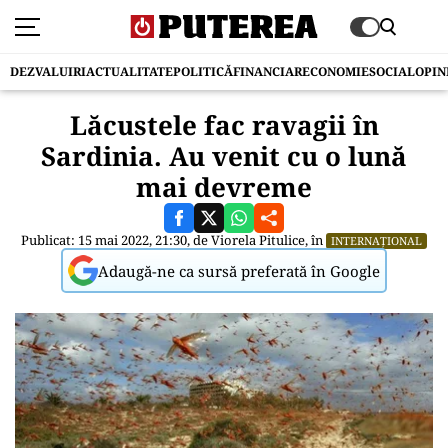
DEZVALUIRI
ACTUALITATE
POLITICĂ
FINANCIAR
ECONOMIE
SOCIAL
OPIN
Lăcustele fac ravagii în
Sardinia. Au venit cu o lună
mai devreme
Publicat: 15 mai 2022, 21:30, de
Viorela Pitulice
, în
INTERNAȚIONAL
Adaugă-ne ca sursă preferată în Google