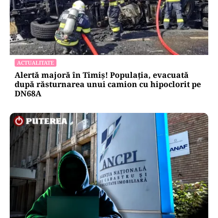
ACTUALITATE
Alertă majoră în Timiș! Populația, evacuată
după răsturnarea unui camion cu hipoclorit pe
DN68A